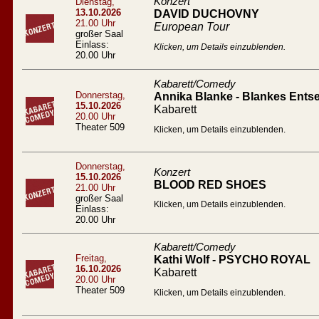
Konzert
Dienstag,
13.10.2026
DAVID DUCHOVNY
21.00 Uhr
European Tour
großer Saal
Einlass:
Klicken, um Details einzublenden.
20.00 Uhr
Kabarett/Comedy
Donnerstag,
Annika Blanke - Blankes Entse
15.10.2026
Kabarett
20.00 Uhr
Theater 509
Klicken, um Details einzublenden.
Donnerstag,
Konzert
15.10.2026
BLOOD RED SHOES
21.00 Uhr
großer Saal
Klicken, um Details einzublenden.
Einlass:
20.00 Uhr
Kabarett/Comedy
Freitag,
Kathi Wolf - PSYCHO ROYAL
16.10.2026
Kabarett
20.00 Uhr
Theater 509
Klicken, um Details einzublenden.