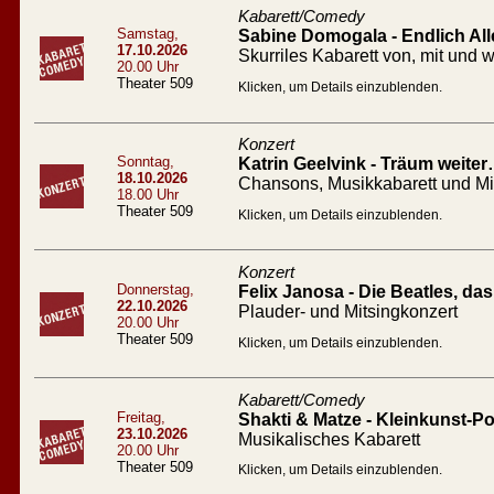
Kabarett/Comedy
Samstag,
Sabine Domogala - Endlich All
17.10.2026
Skurriles Kabarett von, mit un
20.00 Uhr
Theater 509
Klicken, um Details einzublenden.
Konzert
Sonntag,
Katrin Geelvink - Träum weiter
18.10.2026
Chansons, Musikkabarett und M
18.00 Uhr
Theater 509
Klicken, um Details einzublenden.
Konzert
Donnerstag,
Felix Janosa - Die Beatles, d
22.10.2026
Plauder- und Mitsingkonzert
20.00 Uhr
Theater 509
Klicken, um Details einzublenden.
Kabarett/Comedy
Freitag,
Shakti & Matze - Kleinkunst-Po
23.10.2026
Musikalisches Kabarett
20.00 Uhr
Theater 509
Klicken, um Details einzublenden.