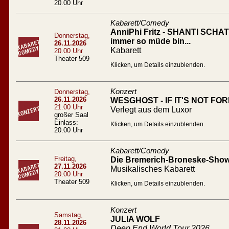
20.00 Uhr
Kabarett/Comedy
AnniPhi Fritz - SHANTI SCHATZ
Donnerstag,
immer so müde bin...
26.11.2026
Kabarett
20.00 Uhr
Theater 509
Klicken, um Details einzublenden.
Konzert
Donnerstag,
26.11.2026
WESGHOST - IF IT'S NOT FO
21.00 Uhr
Verlegt aus dem Luxor
großer Saal
Einlass:
Klicken, um Details einzublenden.
20.00 Uhr
Kabarett/Comedy
Freitag,
Die Bremerich-Broneske-Show 
27.11.2026
Musikalisches Kabarett
20.00 Uhr
Theater 509
Klicken, um Details einzublenden.
Konzert
Samstag,
JULIA WOLF
28.11.2026
Deep End World Tour 2026