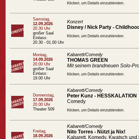
Klicken, um Details einzublenden.
Samstag,
Konzert
12.09.2026
Disney / Nick Party - Childhoo
20.30 Uhr
großer Saal
Klicken, um Details einzublenden.
Einlass:
20.30 - 01.00 Uhr
Kabarett/Comedy
Montag,
14.09.2026
THOMAS GREEN
20.00 Uhr
Mit seinem brandneuen Solo-
großer Saal
Einlass:
Klicken, um Details einzublenden.
19.00 Uhr
Kabarett/Comedy
Donnerstag,
Peter Kunz - HESSKALATION
17.09.2026
Comedy
20.00 Uhr
Theater 509
Klicken, um Details einzublenden.
Kabarett/Comedy
Freitag,
Nito Torres - Nützt ja Nix!
18.09.2026
Kabarett, Komedy, Kwatsch und 