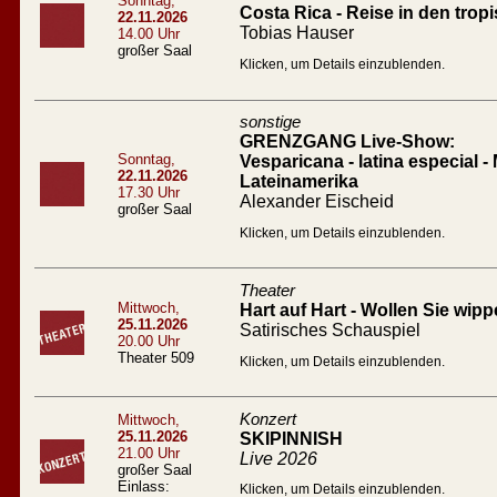
Sonntag,
Costa Rica - Reise in den tro
22.11.2026
Tobias Hauser
14.00 Uhr
großer Saal
Klicken, um Details einzublenden.
sonstige
GRENZGANG Live-Show:
Sonntag,
Vesparicana - latina especial -
22.11.2026
Lateinamerika
17.30 Uhr
Alexander Eischeid
großer Saal
Klicken, um Details einzublenden.
Theater
Mittwoch,
Hart auf Hart - Wollen Sie wip
25.11.2026
Satirisches Schauspiel
20.00 Uhr
Theater 509
Klicken, um Details einzublenden.
Konzert
Mittwoch,
25.11.2026
SKIPINNISH
21.00 Uhr
Live 2026
großer Saal
Einlass:
Klicken, um Details einzublenden.