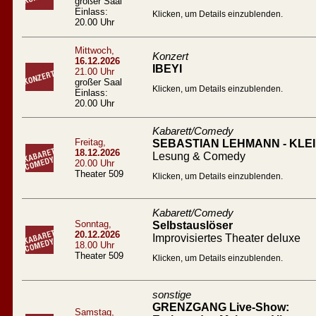
großer Saal
Einlass:
Klicken, um Details einzublenden.
20.00 Uhr
Mittwoch,
Konzert
16.12.2026
IBEYI
21.00 Uhr
großer Saal
Klicken, um Details einzublenden.
Einlass:
20.00 Uhr
Kabarett/Comedy
Freitag,
SEBASTIAN LEHMANN - KL
18.12.2026
Lesung & Comedy
20.00 Uhr
Theater 509
Klicken, um Details einzublenden.
Kabarett/Comedy
Sonntag,
Selbstauslöser
20.12.2026
Improvisiertes Theater deluxe
18.00 Uhr
Theater 509
Klicken, um Details einzublenden.
sonstige
GRENZGANG Live-Show:
Samstag,