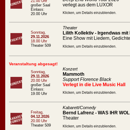
21.00 Uhr
verlegt aus dem LUXOR
großer Saal
Einlass:
Klicken, um Details einzublenden.
20.00 Uhr
Theater
Sonntag,
Lilith Kollektiv - Irgendwas mit
29.11.2026
Eine Show mit Liedern, Gedicht
18.00 Uhr
Theater 509
Klicken, um Details einzublenden.
Veranstaltung abgesagt!
Konzert
Sonntag,
Mammoth
29.11.2026
Support Florence Black
20.00 Uhr
Verlegt in die Live Music Hall
großer Saal
Einlass:
Klicken, um Details einzublenden.
19.00 Uhr
Kabarett/Comedy
Freitag,
Bernd Lafrenz - WAS IHR WOLL
04.12.2026
Theater
20.00 Uhr
Theater 509
Klicken, um Details einzublenden.