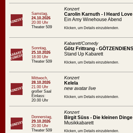
Konzert
Samstag,
Carolin Karnuth - I Heard Love 
24.10.2026
Ein Amy Winehouse Abend
20.00 Uhr
Theater 509
Klicken, um Details einzublenden.
Kabarett/Comedy
Sonntag,
Götz Frittrang - GÖTZENDIEN
25.10.2026
Stand Up Kabarett
18.00 Uhr
Theater 509
Klicken, um Details einzublenden.
Konzert
Mittwoch,
28.10.2026
Kelela
21.00 Uhr
new avatar live
großer Saal
Einlass:
Klicken, um Details einzublenden.
20.00 Uhr
Konzert
Donnerstag,
Birgit Süss - Die kleinen Dinge
29.10.2026
Musikkabarett
20.00 Uhr
Theater 509
Klicken, um Details einzublenden.