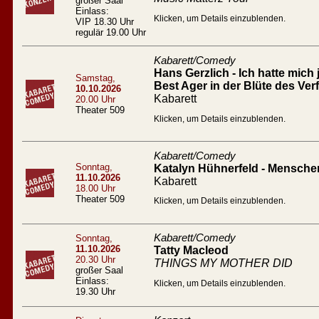
großer Saal
Einlass:
Klicken, um Details einzublenden.
VIP 18.30 Uhr
regulär 19.00 Uhr
Kabarett/Comedy
Hans Gerzlich - Ich hatte mich 
Samstag,
Best Ager in der Blüte des Verf
10.10.2026
Kabarett
20.00 Uhr
Theater 509
Klicken, um Details einzublenden.
Kabarett/Comedy
Sonntag,
Katalyn Hühnerfeld - Mensc
11.10.2026
Kabarett
18.00 Uhr
Theater 509
Klicken, um Details einzublenden.
Kabarett/Comedy
Sonntag,
11.10.2026
Tatty Macleod
20.30 Uhr
THINGS MY MOTHER DID
großer Saal
Einlass:
Klicken, um Details einzublenden.
19.30 Uhr