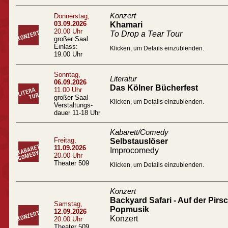
Konzert
Donnerstag,
03.09.2026
Khamari
20.00 Uhr
To Drop a Tear Tour
großer Saal
Einlass:
Klicken, um Details einzublenden.
19.00 Uhr
Sonntag,
Literatur
06.09.2026
Das Kölner Bücherfest
11.00 Uhr
großer Saal
Klicken, um Details einzublenden.
Verstaltungs-
dauer 11-18 Uhr
Kabarett/Comedy
Freitag,
Selbstauslöser
11.09.2026
Improcomedy
20.00 Uhr
Theater 509
Klicken, um Details einzublenden.
Konzert
Backyard Safari - Auf der Pir
Samstag,
Popmusik
12.09.2026
Konzert
20.00 Uhr
Theater 509