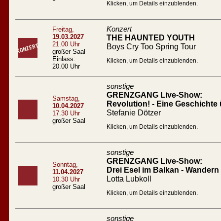
Klicken, um Details einzublenden.
Konzert
Freitag,
19.03.2027
THE HAUNTED YOUTH
21.00 Uhr
Boys Cry Too Spring Tour
großer Saal
Einlass:
Klicken, um Details einzublenden.
20.00 Uhr
sonstige
GRENZGANG Live-Show:
Samstag,
Revolution! - Eine Geschichte 
10.04.2027
Stefanie Dötzer
17.30 Uhr
großer Saal
Klicken, um Details einzublenden.
sonstige
GRENZGANG Live-Show:
Sonntag,
Drei Esel im Balkan - Wandern
11.04.2027
Lotta Lubkoll
10.30 Uhr
großer Saal
Klicken, um Details einzublenden.
sonstige