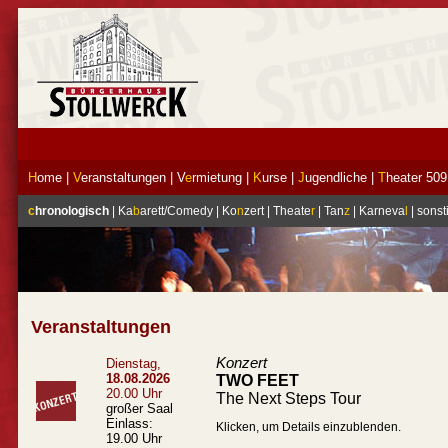
H
ome
|
V
eranstaltungen
|
V
e
rmietung
|
K
urse
|
J
ugendliche
|
T
heater 509
c
hronologisch
|
Ka
b
arett/Comedy
|
Ko
n
zert
|
Theate
r
|
Tan
z
|
Karneva
l
|
sonst
Veranstaltungen
Konzert
Dienstag,
18.08.2026
TWO FEET
20.00 Uhr
The Next Steps Tour
großer Saal
Einlass:
Klicken, um Details einzublenden.
19.00 Uhr