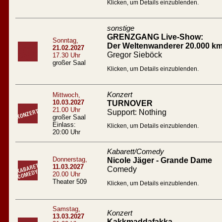
Klicken, um Details einzublenden.
sonstige
GRENZGANG Live-Show:
Sonntag,
Der Weltenwanderer 20.000 km
21.02.2027
Gregor Sieböck
17.30 Uhr
großer Saal
Klicken, um Details einzublenden.
Konzert
Mittwoch,
10.03.2027
TURNOVER
21.00 Uhr
Support: Nothing
großer Saal
Einlass:
Klicken, um Details einzublenden.
20:00 Uhr
Kabarett/Comedy
Donnerstag,
Nicole Jäger - Grande Dame
11.03.2027
Comedy
20.00 Uhr
Theater 509
Klicken, um Details einzublenden.
Samstag,
Konzert
13.03.2027
Kakkmaddafakka