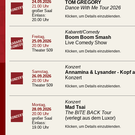
24.09.2026
TOM GREGORY
21.00 Uhr
Dance With Me Tour 2026
großer Saal
Einlass:
Klicken, um Details einzublenden.
20.00 Uhr
Kabarett/Comedy
Freitag,
Boom Boom Smash
25.09.2026
Live Comedy Show
20.00 Uhr
Theater 509
Klicken, um Details einzublenden.
Konzert
Samstag,
Annamina & Lysander - Kopf a
26.09.2026
Konzert
20.00 Uhr
Theater 509
Klicken, um Details einzublenden.
Konzert
Montag,
Mad Tsai
28.09.2026
The BITE BACK Tour
20.00 Uhr
(verlegt aus dem Luxor)
großer Saal
Einlass:
Klicken, um Details einzublenden.
19.00 Uhr