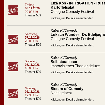
Liza Kos - INTRIGATION - Russ
Freitag,
Kartoffelsalat
06.11.2026
Cologne Comedy Festival
20.00 Uhr
Theater 509
Klicken, um Details einzublenden.
Kabarett/Comedy
Samstag,
Luksan Wunder - Dr. Edeljogh
07.11.2026
Cologne Comedy Festival
20.00 Uhr
Theater 509
Klicken, um Details einzublenden.
Kabarett/Comedy
Sonntag,
Selbstauslöser
08.11.2026
Improvisiertes Theater deluxe
18.00 Uhr
Theater 509
Klicken, um Details einzublenden.
Kabarett/Comedy
Montag,
Sisters of Comedy
09.11.2026
Nachgelacht
19.30 Uhr
Theater 509
Klicken, um Details einzublenden.