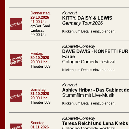
Konzert
Donnerstag,
29.10.2026
KITTY, DAISY & LEWIS
21.00 Uhr
Germany Tour 2026
großer Saal
Einlass:
Klicken, um Details einzublenden.
20.00 Uhr
Kabarett/Comedy
DAVE DAVIS - KONFETTI FÜR A
Freitag,
Farbe
30.10.2026
Cologne Comedy Festival
20.00 Uhr
Theater 509
Klicken, um Details einzublenden.
Konzert
Samstag,
Ashley Hribar - Das Cabinet des
31.10.2026
Stummfilm mit Live-Musik
20.00 Uhr
Theater 509
Klicken, um Details einzublenden.
Kabarett/Comedy
Sonntag,
Teresa Reichl und Lena Krebs 
01.11.2026
Cologne Comedy Festival