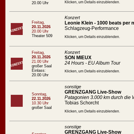
Klicken, um Details einzublenden.
20.00 Uhr
Konzert
Freitag,
Leonie Klein - 1000 beats per 
20.11.2026
Schlagzeug-Performance
20.00 Uhr
Theater 509
Klicken, um Details einzublenden.
Konzert
Freitag,
20.11.2026
SON MIEUX
21.00 Uhr
24 Hours - EU Album Tour
großer Saal
Einlass:
Klicken, um Details einzublenden.
20.00 Uhr
sonstige
GRENZGANG Live-Show
Sonntag,
Patagonien 3.000 km durch die W
22.11.2026
Tobias Schorcht
10.30 Uhr
großer Saal
Klicken, um Details einzublenden.
sonstige
GRENZGANG Live-Show