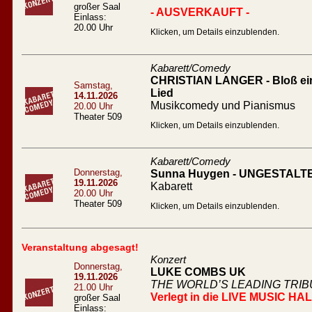
großer Saal
- AUSVERKAUFT -
Einlass:
20.00 Uhr
Klicken, um Details einzublenden.
Kabarett/Comedy
CHRISTIAN LANGER - Bloß ein l
Samstag,
Lied
14.11.2026
Musikcomedy und Pianismus
20.00 Uhr
Theater 509
Klicken, um Details einzublenden.
Kabarett/Comedy
Donnerstag,
Sunna Huygen - UNGESTALT
19.11.2026
Kabarett
20.00 Uhr
Theater 509
Klicken, um Details einzublenden.
Veranstaltung abgesagt!
Konzert
Donnerstag,
LUKE COMBS UK
19.11.2026
THE WORLD’S LEADING TRI
21.00 Uhr
Verlegt in die LIVE MUSIC HA
großer Saal
Einlass: