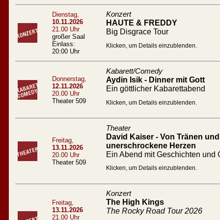
Konzert
Dienstag,
10.11.2026
HAUTE & FREDDY
21.00 Uhr
Big Disgrace Tour
großer Saal
Einlass:
Klicken, um Details einzublenden.
20:00 Uhr
Kabarett/Comedy
Donnerstag,
Aydin Isik - Dinner mit Gott
12.11.2026
Ein göttlicher Kabarettabend
20.00 Uhr
Theater 509
Klicken, um Details einzublenden.
Theater
David Kaiser - Von Tränen und 
Freitag,
unerschrockene Herzen
13.11.2026
Ein Abend mit Geschichten und
20.00 Uhr
Theater 509
Klicken, um Details einzublenden.
Konzert
The High Kings
Freitag,
13.11.2026
The Rocky Road Tour 2026
21.00 Uhr