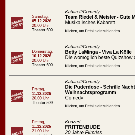
Kabarett/Comedy
Samstag,
Team Riedel & Meister - Gute
05.12.2026
Musikalisches Kabarett
20.00 Uhr
Theater 509
Klicken, um Details einzublenden.
Kabarett/Comedy
Donnerstag,
Betty LaMinga - Viva La Kölle
10.12.2026
Die womöglich beste Quizshow d
20.00 Uhr
Theater 509
Klicken, um Details einzublenden.
Kabarett/Comedy
Die Puderdose - Schrille Nacht 
Freitag,
Weihnachtsprogramm
11.12.2026
Comedy
20.00 Uhr
Theater 509
Klicken, um Details einzublenden.
Konzert
Freitag,
11.12.2026
FRITTENBUDE
21.00 Uhr
20 Jahre Filmriss