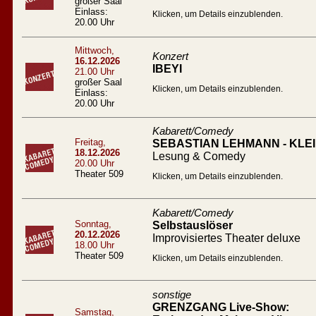
großer Saal
Einlass:
Klicken, um Details einzublenden.
20.00 Uhr
Mittwoch,
Konzert
16.12.2026
IBEYI
21.00 Uhr
großer Saal
Klicken, um Details einzublenden.
Einlass:
20.00 Uhr
Kabarett/Comedy
Freitag,
SEBASTIAN LEHMANN - KL
18.12.2026
Lesung & Comedy
20.00 Uhr
Theater 509
Klicken, um Details einzublenden.
Kabarett/Comedy
Sonntag,
Selbstauslöser
20.12.2026
Improvisiertes Theater deluxe
18.00 Uhr
Theater 509
Klicken, um Details einzublenden.
sonstige
GRENZGANG Live-Show:
Samstag,