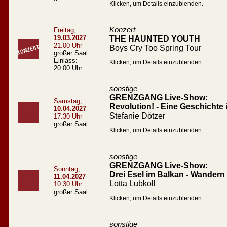
Klicken, um Details einzublenden.
Konzert
Freitag,
19.03.2027
THE HAUNTED YOUTH
21.00 Uhr
Boys Cry Too Spring Tour
großer Saal
Einlass:
Klicken, um Details einzublenden.
20.00 Uhr
sonstige
GRENZGANG Live-Show:
Samstag,
Revolution! - Eine Geschichte 
10.04.2027
Stefanie Dötzer
17.30 Uhr
großer Saal
Klicken, um Details einzublenden.
sonstige
GRENZGANG Live-Show:
Sonntag,
Drei Esel im Balkan - Wandern
11.04.2027
Lotta Lubkoll
10.30 Uhr
großer Saal
Klicken, um Details einzublenden.
sonstige