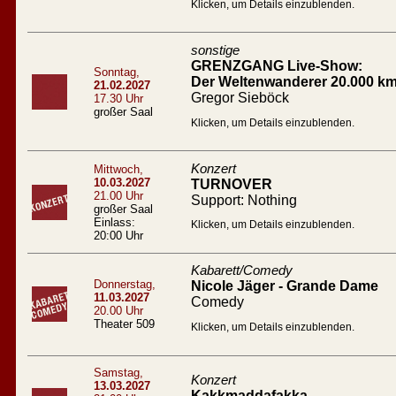
Klicken, um Details einzublenden.
sonstige
GRENZGANG Live-Show:
Sonntag,
Der Weltenwanderer 20.000 km
21.02.2027
Gregor Sieböck
17.30 Uhr
großer Saal
Klicken, um Details einzublenden.
Konzert
Mittwoch,
10.03.2027
TURNOVER
21.00 Uhr
Support: Nothing
großer Saal
Einlass:
Klicken, um Details einzublenden.
20:00 Uhr
Kabarett/Comedy
Donnerstag,
Nicole Jäger - Grande Dame
11.03.2027
Comedy
20.00 Uhr
Theater 509
Klicken, um Details einzublenden.
Samstag,
Konzert
13.03.2027
Kakkmaddafakka