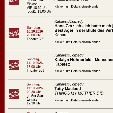
großer Saal
Einlass:
Klicken, um Details einzublenden.
VIP 18.30 Uhr
regulär 19.00 Uhr
Kabarett/Comedy
Hans Gerzlich - Ich hatte mich 
Samstag,
Best Ager in der Blüte des Verf
10.10.2026
Kabarett
20.00 Uhr
Theater 509
Klicken, um Details einzublenden.
Kabarett/Comedy
Sonntag,
Katalyn Hühnerfeld - Mensc
11.10.2026
Kabarett
18.00 Uhr
Theater 509
Klicken, um Details einzublenden.
Kabarett/Comedy
Sonntag,
11.10.2026
Tatty Macleod
20.30 Uhr
THINGS MY MOTHER DID
großer Saal
Einlass:
Klicken, um Details einzublenden.
19.30 Uhr