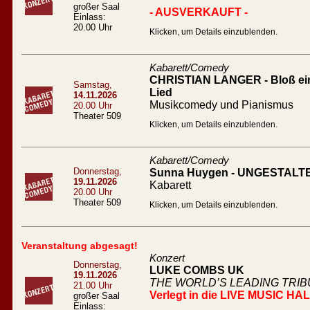
großer Saal
- AUSVERKAUFT -
Einlass:
20.00 Uhr
Klicken, um Details einzublenden.
Kabarett/Comedy
CHRISTIAN LANGER - Bloß ein l
Samstag,
Lied
14.11.2026
Musikcomedy und Pianismus
20.00 Uhr
Theater 509
Klicken, um Details einzublenden.
Kabarett/Comedy
Donnerstag,
Sunna Huygen - UNGESTALT
19.11.2026
Kabarett
20.00 Uhr
Theater 509
Klicken, um Details einzublenden.
Veranstaltung abgesagt!
Konzert
Donnerstag,
LUKE COMBS UK
19.11.2026
THE WORLD’S LEADING TRI
21.00 Uhr
Verlegt in die LIVE MUSIC HA
großer Saal
Einlass: