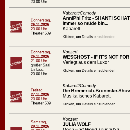
20.00 Uhr
Kabarett/Comedy
AnniPhi Fritz - SHANTI SCHATZ
Donnerstag,
immer so müde bin...
26.11.2026
Kabarett
20.00 Uhr
Theater 509
Klicken, um Details einzublenden.
Konzert
Donnerstag,
26.11.2026
WESGHOST - IF IT'S NOT FO
21.00 Uhr
Verlegt aus dem Luxor
großer Saal
Einlass:
Klicken, um Details einzublenden.
20.00 Uhr
Kabarett/Comedy
Freitag,
Die Bremerich-Broneske-Show 
27.11.2026
Musikalisches Kabarett
20.00 Uhr
Theater 509
Klicken, um Details einzublenden.
Konzert
Samstag,
JULIA WOLF
28.11.2026
Deep End World Tour 2026