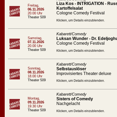
Liza Kos - INTRIGATION - Russ
Freitag,
Kartoffelsalat
06.11.2026
Cologne Comedy Festival
20.00 Uhr
Theater 509
Klicken, um Details einzublenden.
Kabarett/Comedy
Samstag,
Luksan Wunder - Dr. Edeljogh
07.11.2026
Cologne Comedy Festival
20.00 Uhr
Theater 509
Klicken, um Details einzublenden.
Kabarett/Comedy
Sonntag,
Selbstauslöser
08.11.2026
Improvisiertes Theater deluxe
18.00 Uhr
Theater 509
Klicken, um Details einzublenden.
Kabarett/Comedy
Montag,
Sisters of Comedy
09.11.2026
Nachgelacht
19.30 Uhr
Theater 509
Klicken, um Details einzublenden.