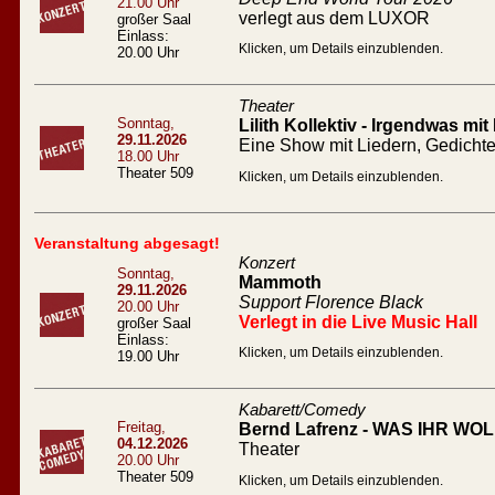
21.00 Uhr
verlegt aus dem LUXOR
großer Saal
Einlass:
Klicken, um Details einzublenden.
20.00 Uhr
Theater
Sonntag,
Lilith Kollektiv - Irgendwas mit
29.11.2026
Eine Show mit Liedern, Gedicht
18.00 Uhr
Theater 509
Klicken, um Details einzublenden.
Veranstaltung abgesagt!
Konzert
Sonntag,
Mammoth
29.11.2026
Support Florence Black
20.00 Uhr
Verlegt in die Live Music Hall
großer Saal
Einlass:
Klicken, um Details einzublenden.
19.00 Uhr
Kabarett/Comedy
Freitag,
Bernd Lafrenz - WAS IHR WOLL
04.12.2026
Theater
20.00 Uhr
Theater 509
Klicken, um Details einzublenden.