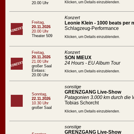
Klicken, um Details einzublenden.
20.00 Uhr
Konzert
Freitag,
Leonie Klein - 1000 beats per 
20.11.2026
Schlagzeug-Performance
20.00 Uhr
Theater 509
Klicken, um Details einzublenden.
Konzert
Freitag,
20.11.2026
SON MIEUX
21.00 Uhr
24 Hours - EU Album Tour
großer Saal
Einlass:
Klicken, um Details einzublenden.
20.00 Uhr
sonstige
GRENZGANG Live-Show
Sonntag,
Patagonien 3.000 km durch die W
22.11.2026
Tobias Schorcht
10.30 Uhr
großer Saal
Klicken, um Details einzublenden.
sonstige
GRENZGANG Live-Show