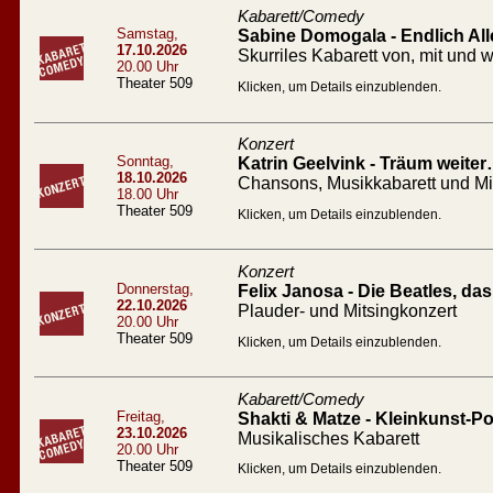
Kabarett/Comedy
Samstag,
Sabine Domogala - Endlich All
17.10.2026
Skurriles Kabarett von, mit un
20.00 Uhr
Theater 509
Klicken, um Details einzublenden.
Konzert
Sonntag,
Katrin Geelvink - Träum weiter
18.10.2026
Chansons, Musikkabarett und M
18.00 Uhr
Theater 509
Klicken, um Details einzublenden.
Konzert
Donnerstag,
Felix Janosa - Die Beatles, d
22.10.2026
Plauder- und Mitsingkonzert
20.00 Uhr
Theater 509
Klicken, um Details einzublenden.
Kabarett/Comedy
Freitag,
Shakti & Matze - Kleinkunst-Po
23.10.2026
Musikalisches Kabarett
20.00 Uhr
Theater 509
Klicken, um Details einzublenden.