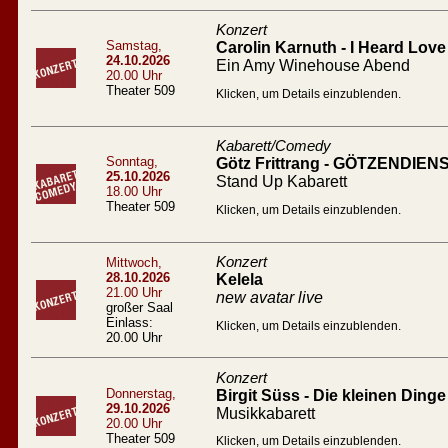
Konzert
Samstag,
Carolin Karnuth - I Heard Love 
24.10.2026
Ein Amy Winehouse Abend
20.00 Uhr
Theater 509
Klicken, um Details einzublenden.
Kabarett/Comedy
Sonntag,
Götz Frittrang - GÖTZENDIEN
25.10.2026
Stand Up Kabarett
18.00 Uhr
Theater 509
Klicken, um Details einzublenden.
Konzert
Mittwoch,
28.10.2026
Kelela
21.00 Uhr
new avatar live
großer Saal
Einlass:
Klicken, um Details einzublenden.
20.00 Uhr
Konzert
Donnerstag,
Birgit Süss - Die kleinen Dinge
29.10.2026
Musikkabarett
20.00 Uhr
Theater 509
Klicken, um Details einzublenden.