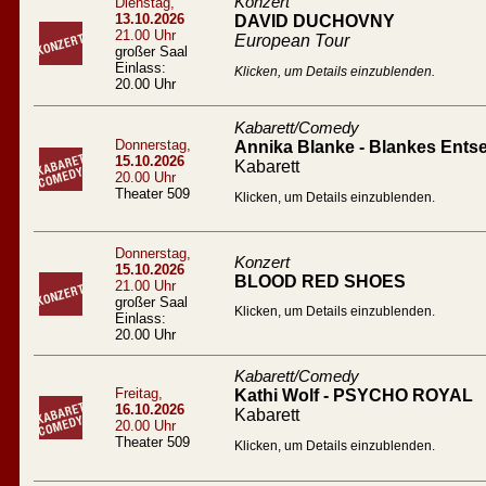
Konzert
Dienstag,
13.10.2026
DAVID DUCHOVNY
21.00 Uhr
European Tour
großer Saal
Einlass:
Klicken, um Details einzublenden.
20.00 Uhr
Kabarett/Comedy
Donnerstag,
Annika Blanke - Blankes Entse
15.10.2026
Kabarett
20.00 Uhr
Theater 509
Klicken, um Details einzublenden.
Donnerstag,
Konzert
15.10.2026
BLOOD RED SHOES
21.00 Uhr
großer Saal
Klicken, um Details einzublenden.
Einlass:
20.00 Uhr
Kabarett/Comedy
Freitag,
Kathi Wolf - PSYCHO ROYAL
16.10.2026
Kabarett
20.00 Uhr
Theater 509
Klicken, um Details einzublenden.