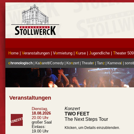
H
ome
|
V
eranstaltungen
|
V
e
rmietung
|
K
urse
|
J
ugendliche
|
T
heater 509
c
hronologisch
|
Ka
b
arett/Comedy
|
Ko
n
zert
|
Theate
r
|
Tan
z
|
Karneva
l
|
sonst
Veranstaltungen
Konzert
Dienstag,
18.08.2026
TWO FEET
20.00 Uhr
The Next Steps Tour
großer Saal
Einlass:
Klicken, um Details einzublenden.
19.00 Uhr