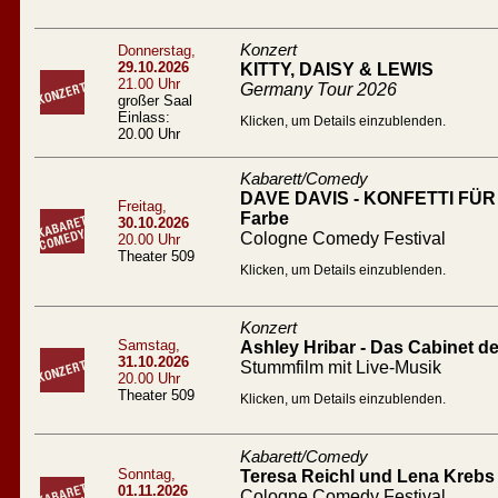
Konzert
Donnerstag,
29.10.2026
KITTY, DAISY & LEWIS
21.00 Uhr
Germany Tour 2026
großer Saal
Einlass:
Klicken, um Details einzublenden.
20.00 Uhr
Kabarett/Comedy
DAVE DAVIS - KONFETTI FÜR A
Freitag,
Farbe
30.10.2026
Cologne Comedy Festival
20.00 Uhr
Theater 509
Klicken, um Details einzublenden.
Konzert
Samstag,
Ashley Hribar - Das Cabinet des
31.10.2026
Stummfilm mit Live-Musik
20.00 Uhr
Theater 509
Klicken, um Details einzublenden.
Kabarett/Comedy
Sonntag,
Teresa Reichl und Lena Krebs 
01.11.2026
Cologne Comedy Festival