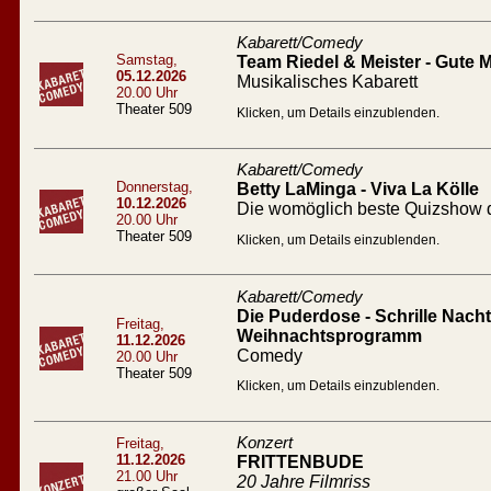
Kabarett/Comedy
Samstag,
Team Riedel & Meister - Gute
05.12.2026
Musikalisches Kabarett
20.00 Uhr
Theater 509
Klicken, um Details einzublenden.
Kabarett/Comedy
Donnerstag,
Betty LaMinga - Viva La Kölle
10.12.2026
Die womöglich beste Quizshow d
20.00 Uhr
Theater 509
Klicken, um Details einzublenden.
Kabarett/Comedy
Die Puderdose - Schrille Nacht 
Freitag,
Weihnachtsprogramm
11.12.2026
Comedy
20.00 Uhr
Theater 509
Klicken, um Details einzublenden.
Konzert
Freitag,
11.12.2026
FRITTENBUDE
21.00 Uhr
20 Jahre Filmriss