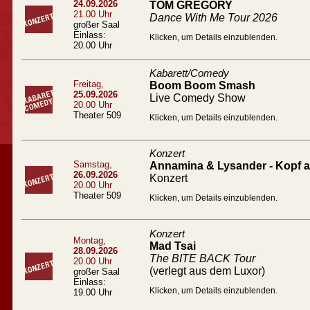
24.09.2026
TOM GREGORY
21.00 Uhr
Dance With Me Tour 2026
großer Saal
Einlass:
Klicken, um Details einzublenden.
20.00 Uhr
Kabarett/Comedy
Freitag,
Boom Boom Smash
25.09.2026
Live Comedy Show
20.00 Uhr
Theater 509
Klicken, um Details einzublenden.
Konzert
Samstag,
Annamina & Lysander - Kopf a
26.09.2026
Konzert
20.00 Uhr
Theater 509
Klicken, um Details einzublenden.
Konzert
Montag,
Mad Tsai
28.09.2026
The BITE BACK Tour
20.00 Uhr
(verlegt aus dem Luxor)
großer Saal
Einlass:
Klicken, um Details einzublenden.
19.00 Uhr