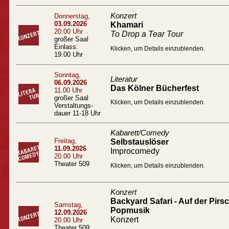
Konzert
Donnerstag,
03.09.2026
Khamari
20.00 Uhr
To Drop a Tear Tour
großer Saal
Einlass:
Klicken, um Details einzublenden.
19.00 Uhr
Sonntag,
Literatur
06.09.2026
Das Kölner Bücherfest
11.00 Uhr
großer Saal
Klicken, um Details einzublenden.
Verstaltungs-
dauer 11-18 Uhr
Kabarett/Comedy
Freitag,
Selbstauslöser
11.09.2026
Improcomedy
20.00 Uhr
Theater 509
Klicken, um Details einzublenden.
Konzert
Backyard Safari - Auf der Pir
Samstag,
Popmusik
12.09.2026
Konzert
20.00 Uhr
Theater 509