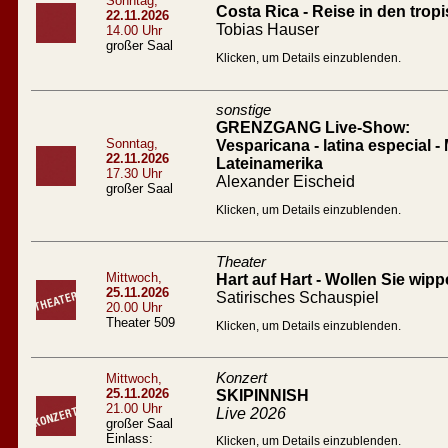
Sonntag,
Costa Rica - Reise in den tro
22.11.2026
Tobias Hauser
14.00 Uhr
großer Saal
Klicken, um Details einzublenden.
sonstige
GRENZGANG Live-Show:
Sonntag,
Vesparicana - latina especial -
22.11.2026
Lateinamerika
17.30 Uhr
Alexander Eischeid
großer Saal
Klicken, um Details einzublenden.
Theater
Mittwoch,
Hart auf Hart - Wollen Sie wip
25.11.2026
Satirisches Schauspiel
20.00 Uhr
Theater 509
Klicken, um Details einzublenden.
Konzert
Mittwoch,
25.11.2026
SKIPINNISH
21.00 Uhr
Live 2026
großer Saal
Einlass:
Klicken, um Details einzublenden.