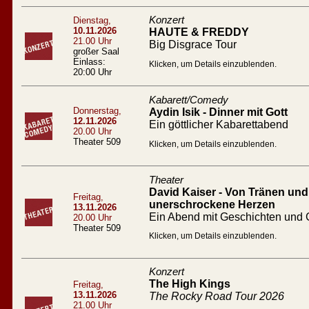
Konzert
Dienstag,
10.11.2026
HAUTE & FREDDY
21.00 Uhr
Big Disgrace Tour
großer Saal
Einlass:
Klicken, um Details einzublenden.
20:00 Uhr
Kabarett/Comedy
Donnerstag,
Aydin Isik - Dinner mit Gott
12.11.2026
Ein göttlicher Kabarettabend
20.00 Uhr
Theater 509
Klicken, um Details einzublenden.
Theater
David Kaiser - Von Tränen und 
Freitag,
unerschrockene Herzen
13.11.2026
Ein Abend mit Geschichten und
20.00 Uhr
Theater 509
Klicken, um Details einzublenden.
Konzert
The High Kings
Freitag,
13.11.2026
The Rocky Road Tour 2026
21.00 Uhr