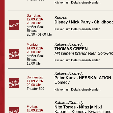
Klicken, um Details einzublenden.
Samstag,
Konzert
12.09.2026
Disney / Nick Party - Childhoo
20.30 Uhr
großer Saal
Klicken, um Details einzublenden.
Einlass:
20.30 - 01.00 Uhr
Kabarett/Comedy
Montag,
14.09.2026
THOMAS GREEN
20.00 Uhr
Mit seinem brandneuen Solo-
großer Saal
Einlass:
Klicken, um Details einzublenden.
19.00 Uhr
Kabarett/Comedy
Donnerstag,
Peter Kunz - HESSKALATION
17.09.2026
Comedy
20.00 Uhr
Theater 509
Klicken, um Details einzublenden.
Kabarett/Comedy
Freitag,
Nito Torres - Nützt ja Nix!
18.09.2026
Kabarett, Komedy, Kwatsch und 