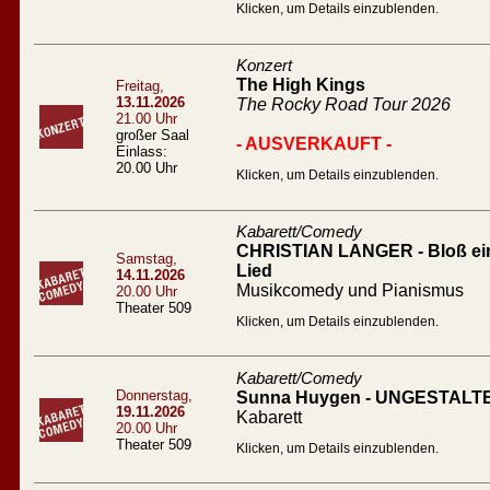
Klicken, um Details einzublenden.
Konzert
The High Kings
Freitag,
13.11.2026
The Rocky Road Tour 2026
21.00 Uhr
großer Saal
- AUSVERKAUFT -
Einlass:
20.00 Uhr
Klicken, um Details einzublenden.
Kabarett/Comedy
CHRISTIAN LANGER - Bloß ein l
Samstag,
Lied
14.11.2026
Musikcomedy und Pianismus
20.00 Uhr
Theater 509
Klicken, um Details einzublenden.
Kabarett/Comedy
Donnerstag,
Sunna Huygen - UNGESTALT
19.11.2026
Kabarett
20.00 Uhr
Theater 509
Klicken, um Details einzublenden.