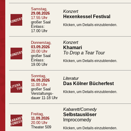
Samstag,
Konzert
29.08.2026
Hexenkessel Festival
17.55 Uhr
großer Saal
Klicken, um Details einzublenden.
Einlass:
17.00 Uhr
Konzert
Donnerstag,
03.09.2026
Khamari
20.00 Uhr
To Drop a Tear Tour
großer Saal
Einlass:
Klicken, um Details einzublenden.
19.00 Uhr
Sonntag,
Literatur
06.09.2026
Das Kölner Bücherfest
11.00 Uhr
großer Saal
Klicken, um Details einzublenden.
Verstaltungs-
dauer 11-18 Uhr
Kabarett/Comedy
Freitag,
Selbstauslöser
11.09.2026
Improcomedy
20.00 Uhr
Theater 509
Klicken, um Details einzublenden.