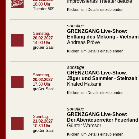
Improvisiertes Theater deluxe
18.00 Uhr
Theater 509
Klicken, um Details einzublenden.
sonstige
GRENZGANG Live-Show:
Samstag,
Entlang des Mekong - Vietna
20.02.2027
Andreas Pröve
14.00 Uhr
großer Saal
Klicken, um Details einzublenden.
sonstige
GRENZGANG Live-Show:
Samstag,
Jäger und Sammler - Steinzeit
20.02.2027
Khaled Hakami
17.30 Uhr
großer Saal
Klicken, um Details einzublenden.
sonstige
GRENZGANG Live-Show:
Sonntag,
Der Abenteuerreiter Feuerland
21.02.2027
Günter Wamser
10.30 Uhr
großer Saal
Klicken, um Details einzublenden.