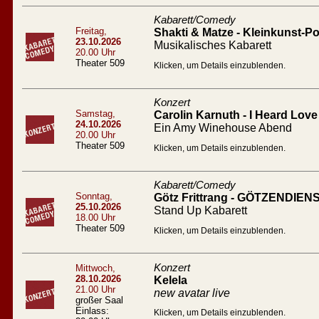
Kabarett/Comedy
Freitag,
Shakti & Matze - Kleinkunst-Po
23.10.2026
Musikalisches Kabarett
20.00 Uhr
Theater 509
Klicken, um Details einzublenden.
Konzert
Samstag,
Carolin Karnuth - I Heard Love 
24.10.2026
Ein Amy Winehouse Abend
20.00 Uhr
Theater 509
Klicken, um Details einzublenden.
Kabarett/Comedy
Sonntag,
Götz Frittrang - GÖTZENDIEN
25.10.2026
Stand Up Kabarett
18.00 Uhr
Theater 509
Klicken, um Details einzublenden.
Konzert
Mittwoch,
28.10.2026
Kelela
21.00 Uhr
new avatar live
großer Saal
Einlass:
Klicken, um Details einzublenden.