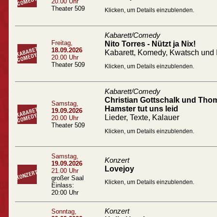
20.00 Uhr
Theater 509
Klicken, um Details einzublenden.
Kabarett/Comedy
Freitag,
Nito Torres - Nützt ja Nix!
18.09.2026
Kabarett, Komedy, Kwatsch und 
20.00 Uhr
Theater 509
Klicken, um Details einzublenden.
Kabarett/Comedy
Christian Gottschalk und Tho
Samstag,
Hamster tut uns leid
19.09.2026
Lieder, Texte, Kalauer
20.00 Uhr
Theater 509
Klicken, um Details einzublenden.
Samstag,
Konzert
19.09.2026
Lovejoy
21.00 Uhr
großer Saal
Klicken, um Details einzublenden.
Einlass:
20:00 Uhr
Konzert
Sonntag,