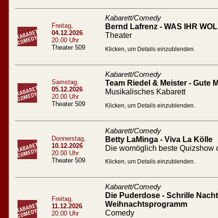
Kabarett/Comedy
Freitag,
Bernd Lafrenz - WAS IHR WOLL
04.12.2026
Theater
20.00 Uhr
Theater 509
Klicken, um Details einzublenden.
Kabarett/Comedy
Samstag,
Team Riedel & Meister - Gute
05.12.2026
Musikalisches Kabarett
20.00 Uhr
Theater 509
Klicken, um Details einzublenden.
Kabarett/Comedy
Donnerstag,
Betty LaMinga - Viva La Kölle
10.12.2026
Die womöglich beste Quizshow d
20.00 Uhr
Theater 509
Klicken, um Details einzublenden.
Kabarett/Comedy
Die Puderdose - Schrille Nacht 
Freitag,
Weihnachtsprogramm
11.12.2026
Comedy
20.00 Uhr