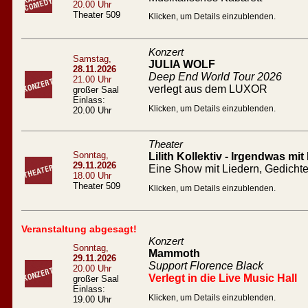
20.00 Uhr
Theater 509
Klicken, um Details einzublenden.
Konzert
Samstag,
JULIA WOLF
28.11.2026
Deep End World Tour 2026
21.00 Uhr
verlegt aus dem LUXOR
großer Saal
Einlass:
Klicken, um Details einzublenden.
20.00 Uhr
Theater
Sonntag,
Lilith Kollektiv - Irgendwas mit
29.11.2026
Eine Show mit Liedern, Gedicht
18.00 Uhr
Theater 509
Klicken, um Details einzublenden.
Veranstaltung abgesagt!
Konzert
Sonntag,
Mammoth
29.11.2026
Support Florence Black
20.00 Uhr
Verlegt in die Live Music Hall
großer Saal
Einlass:
Klicken, um Details einzublenden.
19.00 Uhr