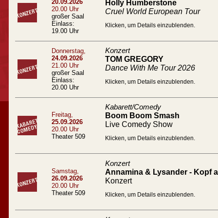
20.09.2026
Holly Humberstone
20.00 Uhr
Cruel World European Tour
großer Saal
Einlass:
Klicken, um Details einzublenden.
19.00 Uhr
Konzert
Donnerstag,
24.09.2026
TOM GREGORY
21.00 Uhr
Dance With Me Tour 2026
großer Saal
Einlass:
Klicken, um Details einzublenden.
20.00 Uhr
Kabarett/Comedy
Freitag,
Boom Boom Smash
25.09.2026
Live Comedy Show
20.00 Uhr
Theater 509
Klicken, um Details einzublenden.
Konzert
Samstag,
Annamina & Lysander - Kopf a
26.09.2026
Konzert
20.00 Uhr
Theater 509
Klicken, um Details einzublenden.