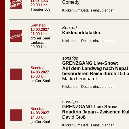
11.03.2027
Comedy
20.00 Uhr
Theater 509
Klicken, um Details einzublenden.
Samstag,
Konzert
13.03.2027
Kakkmaddafakka
21.00 Uhr
großer Saal
Klicken, um Details einzublenden.
Einlass:
20.00 Uhr
sonstige
GRENZGANG Live-Show:
Sonntag,
Auf dem Landweg nach Nepal D
14.03.2027
besonderen Reise durch 15 L
10.30 Uhr
Martin Leonhardt
großer Saal
Klicken, um Details einzublenden.
sonstige
GRENZGANG Live-Show:
Sonntag,
Roadtrip Japan - Zwischen Ku
14.03.2027
David Groß
14.00 Uhr
großer Saal
Klicken, um Details einzublenden.