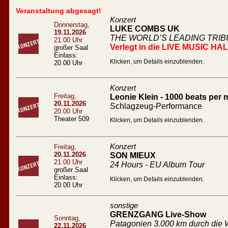
Veranstaltung abgesagt!
Konzert
Donnerstag,
LUKE COMBS UK
19.11.2026
THE WORLD’S LEADING TRI
21.00 Uhr
Verlegt in die LIVE MUSIC HA
großer Saal
Einlass:
Klicken, um Details einzublenden.
20.00 Uhr
Konzert
Freitag,
Leonie Klein - 1000 beats per 
20.11.2026
Schlagzeug-Performance
20.00 Uhr
Theater 509
Klicken, um Details einzublenden.
Konzert
Freitag,
20.11.2026
SON MIEUX
21.00 Uhr
24 Hours - EU Album Tour
großer Saal
Einlass:
Klicken, um Details einzublenden.
20.00 Uhr
sonstige
GRENZGANG Live-Show
Sonntag,
Patagonien 3.000 km durch die W
22.11.2026