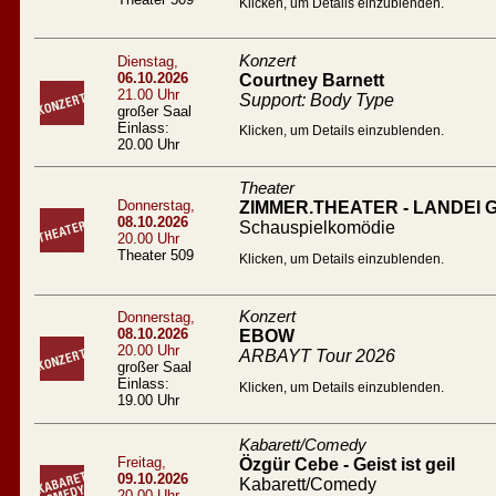
Klicken, um Details einzublenden.
Konzert
Dienstag,
06.10.2026
Courtney Barnett
21.00 Uhr
Support: Body Type
großer Saal
Einlass:
Klicken, um Details einzublenden.
20.00 Uhr
Theater
Donnerstag,
ZIMMER.THEATER - LANDEI
08.10.2026
Schauspielkomödie
20.00 Uhr
Theater 509
Klicken, um Details einzublenden.
Konzert
Donnerstag,
08.10.2026
EBOW
20.00 Uhr
ARBAYT Tour 2026
großer Saal
Einlass:
Klicken, um Details einzublenden.
19.00 Uhr
Kabarett/Comedy
Freitag,
Özgür Cebe - Geist ist geil
09.10.2026
Kabarett/Comedy
20.00 Uhr