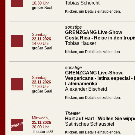
Tobias Schorcht
10.30 Uhr
großer Saal
Klicken, um Details einzublenden.
sonstige
GRENZGANG Live-Show
Sonntag,
Costa Rica - Reise in den tro
22.11.2026
Tobias Hauser
14.00 Uhr
großer Saal
Klicken, um Details einzublenden.
sonstige
GRENZGANG Live-Show:
Sonntag,
Vesparicana - latina especial -
22.11.2026
Lateinamerika
17.30 Uhr
Alexander Eischeid
großer Saal
Klicken, um Details einzublenden.
Theater
Mittwoch,
Hart auf Hart - Wollen Sie wip
25.11.2026
Satirisches Schauspiel
20.00 Uhr
Theater 509
Klicken, um Details einzublenden.