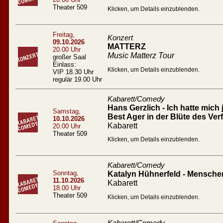
Theater 509
Klicken, um Details einzublenden.
Freitag,
Konzert
09.10.2026
MATTERZ
20.00 Uhr
Music Matterz Tour
großer Saal
Einlass:
Klicken, um Details einzublenden.
VIP 18.30 Uhr
regulär 19.00 Uhr
Kabarett/Comedy
Hans Gerzlich - Ich hatte mich 
Samstag,
Best Ager in der Blüte des Verf
10.10.2026
Kabarett
20.00 Uhr
Theater 509
Klicken, um Details einzublenden.
Kabarett/Comedy
Sonntag,
Katalyn Hühnerfeld - Mensc
11.10.2026
Kabarett
18.00 Uhr
Theater 509
Klicken, um Details einzublenden.