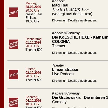
Konzert
Montag,
Mad Tsai
28.09.2026
The BITE BACK Tour
20.00 Uhr
(verlegt aus dem Luxor)
großer Saal
Einlass:
Klicken, um Details einzublenden.
19.00 Uhr
Kabarett/Comedy
Die KöLSCHE HEXE - Katharin
Donnerstag,
COLONIA
01.10.2026
Theater
20.00 Uhr
Theater 509
Klicken, um Details einzublenden.
Theater
Freitag,
Linsenstrasse
02.10.2026
Live Podcast
20.00 Uhr
Theater 509
Klicken, um Details einzublenden.
Kabarett/Comedy
Sonntag,
Die Grabowskis - Die unteren 
04.10.2026
Comedy
18.00 Uhr
Theater 509