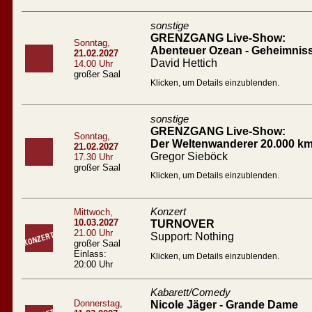
sonstige
GRENZGANG Live-Show:
Sonntag,
Abenteuer Ozean - Geheimnis
21.02.2027
David Hettich
14.00 Uhr
großer Saal
Klicken, um Details einzublenden.
sonstige
GRENZGANG Live-Show:
Sonntag,
Der Weltenwanderer 20.000 km
21.02.2027
Gregor Sieböck
17.30 Uhr
großer Saal
Klicken, um Details einzublenden.
Konzert
Mittwoch,
10.03.2027
TURNOVER
21.00 Uhr
Support: Nothing
großer Saal
Einlass:
Klicken, um Details einzublenden.
20:00 Uhr
Kabarett/Comedy
Donnerstag,
Nicole Jäger - Grande Dame