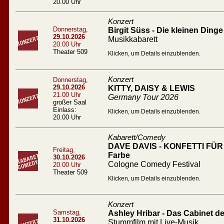
20.00 Uhr
Konzert
Donnerstag,
Birgit Süss - Die kleinen Dinge
29.10.2026
Musikkabarett
20.00 Uhr
Theater 509
Klicken, um Details einzublenden.
Konzert
Donnerstag,
29.10.2026
KITTY, DAISY & LEWIS
21.00 Uhr
Germany Tour 2026
großer Saal
Einlass:
Klicken, um Details einzublenden.
20.00 Uhr
Kabarett/Comedy
DAVE DAVIS - KONFETTI FÜR A
Freitag,
Farbe
30.10.2026
Cologne Comedy Festival
20.00 Uhr
Theater 509
Klicken, um Details einzublenden.
Konzert
Samstag,
Ashley Hribar - Das Cabinet des
31.10.2026
Stummfilm mit Live-Musik