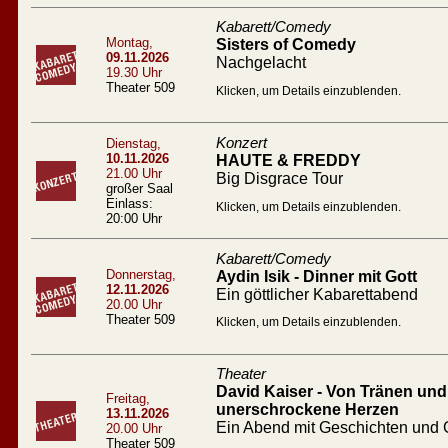
Kabarett/Comedy
Montag,
Sisters of Comedy
09.11.2026
Nachgelacht
19.30 Uhr
Theater 509
Klicken, um Details einzublenden.
Konzert
Dienstag,
10.11.2026
HAUTE & FREDDY
21.00 Uhr
Big Disgrace Tour
großer Saal
Einlass:
Klicken, um Details einzublenden.
20:00 Uhr
Kabarett/Comedy
Donnerstag,
Aydin Isik - Dinner mit Gott
12.11.2026
Ein göttlicher Kabarettabend
20.00 Uhr
Theater 509
Klicken, um Details einzublenden.
Theater
David Kaiser - Von Tränen und 
Freitag,
unerschrockene Herzen
13.11.2026
Ein Abend mit Geschichten und
20.00 Uhr
Theater 509