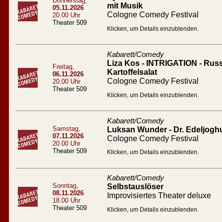
Donnerstag,
mit Musik
05.11.2026
Cologne Comedy Festival
20.00 Uhr
Theater 509
Klicken, um Details einzublenden.
Kabarett/Comedy
Liza Kos - INTRIGATION - Russ
Freitag,
Kartoffelsalat
06.11.2026
Cologne Comedy Festival
20.00 Uhr
Theater 509
Klicken, um Details einzublenden.
Kabarett/Comedy
Samstag,
Luksan Wunder - Dr. Edeljogh
07.11.2026
Cologne Comedy Festival
20.00 Uhr
Theater 509
Klicken, um Details einzublenden.
Kabarett/Comedy
Sonntag,
Selbstauslöser
08.11.2026
Improvisiertes Theater deluxe
18.00 Uhr
Theater 509
Klicken, um Details einzublenden.