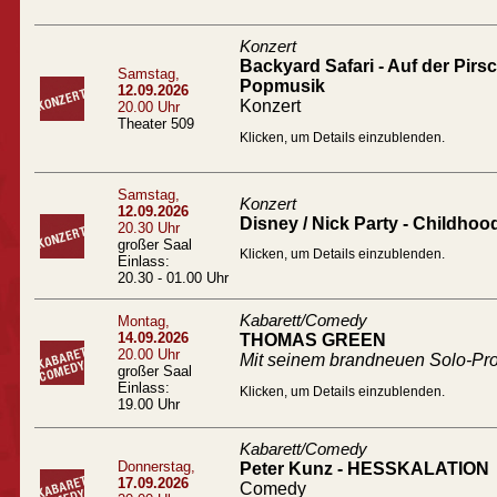
Konzert
Backyard Safari - Auf der Pir
Samstag,
Popmusik
12.09.2026
Konzert
20.00 Uhr
Theater 509
Klicken, um Details einzublenden.
Samstag,
Konzert
12.09.2026
Disney / Nick Party - Childhoo
20.30 Uhr
großer Saal
Klicken, um Details einzublenden.
Einlass:
20.30 - 01.00 Uhr
Kabarett/Comedy
Montag,
14.09.2026
THOMAS GREEN
20.00 Uhr
Mit seinem brandneuen Solo-
großer Saal
Einlass:
Klicken, um Details einzublenden.
19.00 Uhr
Kabarett/Comedy
Donnerstag,
Peter Kunz - HESSKALATION
17.09.2026
Comedy