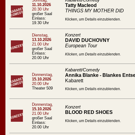
Kabarett/Comedy
Sonntag,
11.10.2026
Tatty Macleod
20.30 Uhr
THINGS MY MOTHER DID
großer Saal
Einlass:
Klicken, um Details einzublenden.
19.30 Uhr
Konzert
Dienstag,
13.10.2026
DAVID DUCHOVNY
21.00 Uhr
European Tour
großer Saal
Einlass:
Klicken, um Details einzublenden.
20.00 Uhr
Kabarett/Comedy
Donnerstag,
Annika Blanke - Blankes Entse
15.10.2026
Kabarett
20.00 Uhr
Theater 509
Klicken, um Details einzublenden.
Donnerstag,
Konzert
15.10.2026
BLOOD RED SHOES
21.00 Uhr
großer Saal
Klicken, um Details einzublenden.
Einlass:
20.00 Uhr