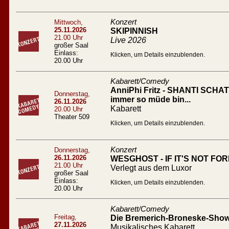
Konzert
Mittwoch,
25.11.2026
SKIPINNISH
21.00 Uhr
Live 2026
großer Saal
Einlass:
Klicken, um Details einzublenden.
20.00 Uhr
Kabarett/Comedy
AnniPhi Fritz - SHANTI SCHATZ
Donnerstag,
immer so müde bin...
26.11.2026
Kabarett
20.00 Uhr
Theater 509
Klicken, um Details einzublenden.
Konzert
Donnerstag,
26.11.2026
WESGHOST - IF IT'S NOT FO
21.00 Uhr
Verlegt aus dem Luxor
großer Saal
Einlass:
Klicken, um Details einzublenden.
20.00 Uhr
Kabarett/Comedy
Freitag,
Die Bremerich-Broneske-Show 
27.11.2026
Musikalisches Kabarett