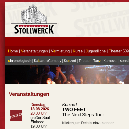
H
ome
|
V
eranstaltungen
|
V
e
rmietung
|
K
urse
|
J
ugendliche
|
T
heater 509
c
hronologisch
|
Ka
b
arett/Comedy
|
Ko
n
zert
|
Theate
r
|
Tan
z
|
Karneva
l
|
sonst
Veranstaltungen
Konzert
Dienstag,
18.08.2026
TWO FEET
20.00 Uhr
The Next Steps Tour
großer Saal
Einlass:
Klicken, um Details einzublenden.
19.00 Uhr