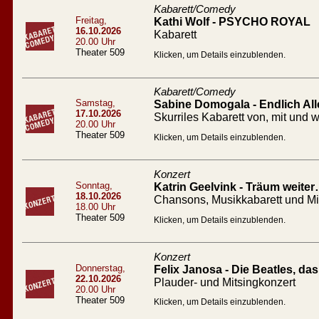
Kabarett/Comedy
Freitag,
Kathi Wolf - PSYCHO ROYAL
16.10.2026
Kabarett
20.00 Uhr
Theater 509
Klicken, um Details einzublenden.
Kabarett/Comedy
Samstag,
Sabine Domogala - Endlich All
17.10.2026
Skurriles Kabarett von, mit un
20.00 Uhr
Theater 509
Klicken, um Details einzublenden.
Konzert
Sonntag,
Katrin Geelvink - Träum weiter
18.10.2026
Chansons, Musikkabarett und M
18.00 Uhr
Theater 509
Klicken, um Details einzublenden.
Konzert
Donnerstag,
Felix Janosa - Die Beatles, d
22.10.2026
Plauder- und Mitsingkonzert
20.00 Uhr
Theater 509
Klicken, um Details einzublenden.