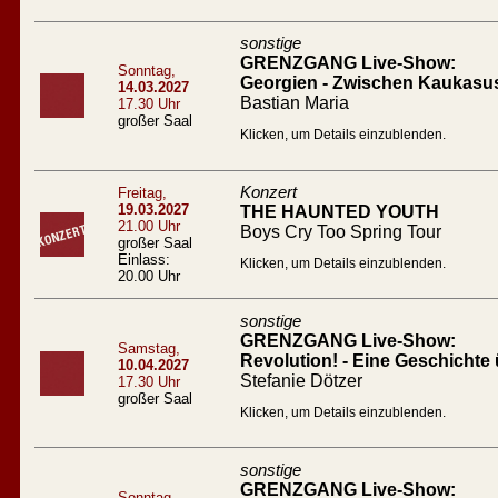
sonstige
GRENZGANG Live-Show:
Sonntag,
Georgien - Zwischen Kaukasu
14.03.2027
Bastian Maria
17.30 Uhr
großer Saal
Klicken, um Details einzublenden.
Konzert
Freitag,
19.03.2027
THE HAUNTED YOUTH
21.00 Uhr
Boys Cry Too Spring Tour
großer Saal
Einlass:
Klicken, um Details einzublenden.
20.00 Uhr
sonstige
GRENZGANG Live-Show:
Samstag,
Revolution! - Eine Geschichte 
10.04.2027
Stefanie Dötzer
17.30 Uhr
großer Saal
Klicken, um Details einzublenden.
sonstige
GRENZGANG Live-Show:
Sonntag,