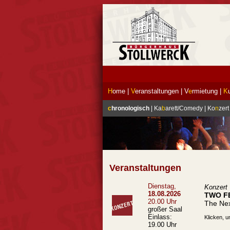
H
ome
|
V
eranstaltungen
|
V
e
rmietung
|
K
c
hronologisch
|
Ka
b
arett/Comedy
|
Ko
n
zert
Veranstaltungen
Dienstag,
Konzert
18.08.2026
TWO F
20.00 Uhr
The Nex
großer Saal
Einlass:
Klicken, u
19.00 Uhr