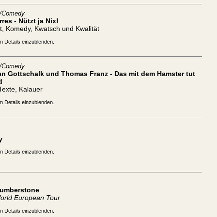
t/Comedy
rres - Nützt ja Nix!
t, Komedy, Kwatsch und Kwalität
m Details einzublenden.
t/Comedy
ian Gottschalk und Thomas Franz - Das mit dem Hamster tut
d
 Texte, Kalauer
m Details einzublenden.
y
m Details einzublenden.
Humberstone
orld European Tour
m Details einzublenden.