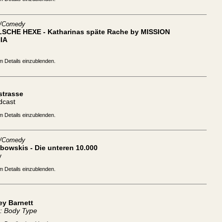
t/Comedy
LSCHE HEXE - Katharinas späte Rache by MISSION
IA
m Details einzublenden.
strasse
dcast
m Details einzublenden.
t/Comedy
bowskis - Die unteren 10.000
y
m Details einzublenden.
ey Barnett
: Body Type