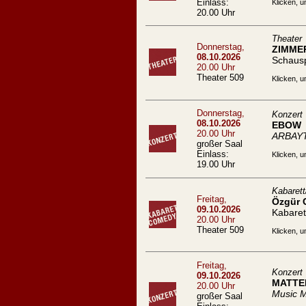
Einlass:
Klicken, u
20.00 Uhr
Theater
Donnerstag,
ZIMME
08.10.2026
Schaus
20.00 Uhr
Theater 509
Klicken, u
Donnerstag,
Konzert
08.10.2026
EBOW
20.00 Uhr
ARBAYT
großer Saal
Einlass:
Klicken, u
19.00 Uhr
Kabaret
Freitag,
Özgür C
09.10.2026
Kabare
20.00 Uhr
Theater 509
Klicken, u
Freitag,
Konzert
09.10.2026
MATTE
20.00 Uhr
Music M
großer Saal