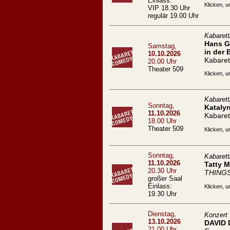
Einlass:
Klicken, u
VIP 18.30 Uhr
regulär 19.00 Uhr
Kabaret
Hans Ge
Samstag,
in der 
10.10.2026
Kabaret
20.00 Uhr
Theater 509
Klicken, u
Kabaret
Sonntag,
Kataly
11.10.2026
Kabaret
18.00 Uhr
Theater 509
Klicken, u
Sonntag,
Kabaret
11.10.2026
Tatty 
20.30 Uhr
THING
großer Saal
Einlass:
Klicken, u
19.30 Uhr
Dienstag,
Konzert
13.10.2026
DAVID
21.00 Uhr