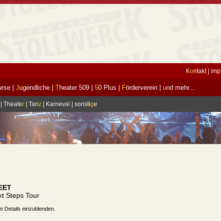
K
o
ntakt
|
I
mp
urse
|
J
ugendliche
|
T
heater 509
|
5
0 Plus
|
F
örderverein
|
u
nd mehr...
|
Theate
r
|
Tan
z
|
Karneva
l
|
sonsti
g
e
EET
t Steps Tour
m Details einzublenden.