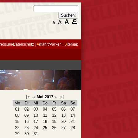
ressum/Datenschutz
|
A
nfahrt/Parken
|
S
itemap
|«
«
Mai 2017
»
»|
Mo
Di
Mi
Do
Fr
Sa
So
01
02
03
04
05
06
07
08
09
10
11
12
13
14
15
16
17
18
19
20
21
22
23
24
25
26
27
28
29
30
31