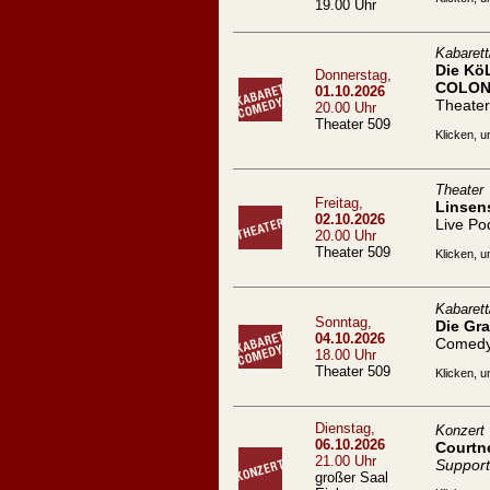
19.00 Uhr
Kabaret
Die Kö
Donnerstag,
COLON
01.10.2026
Theater
20.00 Uhr
Theater 509
Klicken, u
Theater
Freitag,
Linsen
02.10.2026
Live Po
20.00 Uhr
Theater 509
Klicken, u
Kabaret
Sonntag,
Die Gra
04.10.2026
Comed
18.00 Uhr
Theater 509
Klicken, u
Dienstag,
Konzert
06.10.2026
Courtn
21.00 Uhr
Support
großer Saal