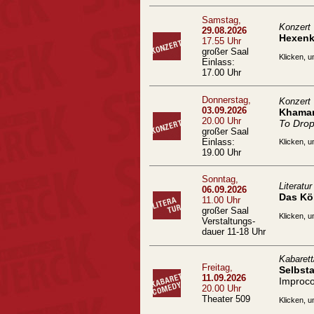
Samstag,
Konzert
29.08.2026
Hexenk
17.55 Uhr
großer Saal
Klicken, u
Einlass:
17.00 Uhr
Donnerstag,
Konzert
03.09.2026
Khamar
20.00 Uhr
To Drop
großer Saal
Einlass:
Klicken, u
19.00 Uhr
Sonntag,
Literatur
06.09.2026
Das Kö
11.00 Uhr
großer Saal
Klicken, u
Verstaltungs-
dauer 11-18 Uhr
Kabaret
Freitag,
Selbst
11.09.2026
Improc
20.00 Uhr
Theater 509
Klicken, u