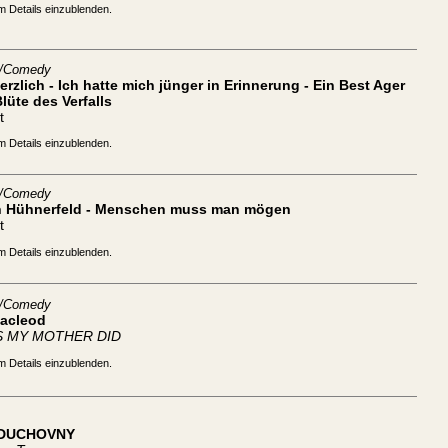
m Details einzublenden.
t/Comedy
rzlich - Ich hatte mich jünger in Erinnerung - Ein Best Ager
Blüte des Verfalls
t
m Details einzublenden.
t/Comedy
n Hühnerfeld - Menschen muss man mögen
t
m Details einzublenden.
t/Comedy
Macleod
S MY MOTHER DID
m Details einzublenden.
 DUCHOVNY