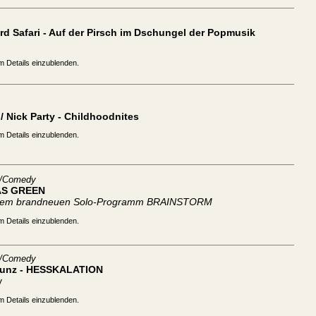
d Safari - Auf der Pirsch im Dschungel der Popmusik
m Details einzublenden.
/ Nick Party - Childhoodnites
m Details einzublenden.
t/Comedy
S GREEN
inem brandneuen Solo-Programm BRAINSTORM
m Details einzublenden.
t/Comedy
Kunz - HESSKALATION
y
m Details einzublenden.