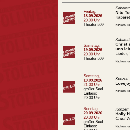
Kabaret
Freitag,
Nito To
18.09.2026
Kabaret
20.00 Uhr
Theater 509
Klicken, u
Kabaret
Christ
Samstag,
uns lei
19.09.2026
Lieder,
20.00 Uhr
Theater 509
Klicken, u
Samstag,
Konzert
19.09.2026
Lovejo
21.00 Uhr
großer Saal
Klicken, u
Einlass:
20:00 Uhr
Sonntag,
Konzert
20.09.2026
Holly 
20.00 Uhr
Cruel W
großer Saal
Einlass:
Klicken, u