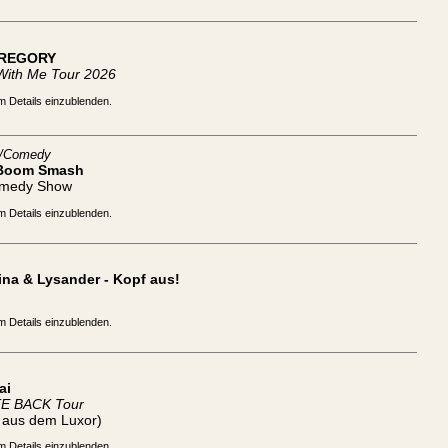
REGORY
With Me Tour 2026
m Details einzublenden.
t/Comedy
Boom Smash
omedy Show
m Details einzublenden.
na & Lysander - Kopf aus!
m Details einzublenden.
ai
TE BACK Tour
t aus dem Luxor)
m Details einzublenden.