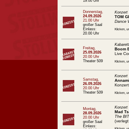
19.00 Uhr
Donnerstag,
Konzert
24.09.2026
TOM G
21.00 Uhr
Dance 
großer Saal
Einlass:
Klicken, u
20.00 Uhr
Kabaret
Freitag,
Boom 
25.09.2026
Live C
20.00 Uhr
Theater 509
Klicken, u
Konzert
Samstag,
Annami
26.09.2026
Konzert
20.00 Uhr
Theater 509
Klicken, u
Konzert
Montag,
Mad Ts
28.09.2026
The BI
20.00 Uhr
(verleg
großer Saal
Einlass:
Klicken, u