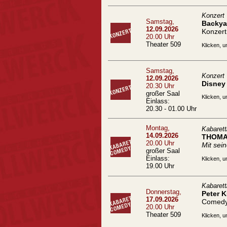
Konzert
Samstag,
Backyar
12.09.2026
Konzert
20.00 Uhr
Theater 509
Klicken, u
Samstag,
Konzert
12.09.2026
Disney 
20.30 Uhr
großer Saal
Klicken, u
Einlass:
20.30 - 01.00 Uhr
Montag,
Kabaret
14.09.2026
THOMA
20.00 Uhr
Mit se
großer Saal
Einlass:
Klicken, u
19.00 Uhr
Kabaret
Donnerstag,
Peter 
17.09.2026
Comed
20.00 Uhr
Theater 509
Klicken, u