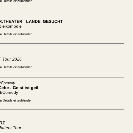
m Details einzublenden.
R.THEATER - LANDEI GESUCHT
pielkomödie
m Details einzublenden.
 Tour 2026
m Details einzublenden.
t/Comedy
ebe - Geist ist geil
tt/Comedy
m Details einzublenden.
RZ
atterz Tour