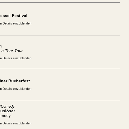
essel Festival
m Details einzublenden.
i
 a Tear Tour
m Details einzublenden.
lner Bücherfest
m Details einzublenden.
t/Comedy
auslöser
omedy
m Details einzublenden.