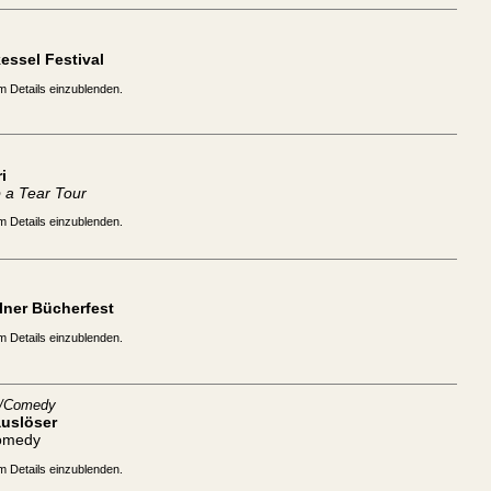
essel Festival
m Details einzublenden.
i
 a Tear Tour
m Details einzublenden.
lner Bücherfest
m Details einzublenden.
t/Comedy
auslöser
omedy
m Details einzublenden.