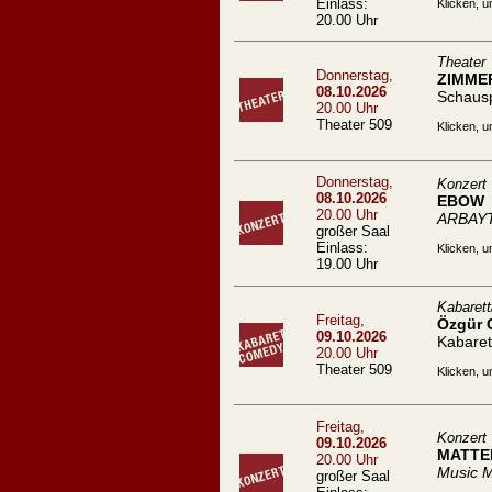
Einlass:
Klicken, u
20.00 Uhr
Theater
Donnerstag,
ZIMME
08.10.2026
Schaus
20.00 Uhr
Theater 509
Klicken, u
Donnerstag,
Konzert
08.10.2026
EBOW
20.00 Uhr
ARBAYT
großer Saal
Einlass:
Klicken, u
19.00 Uhr
Kabaret
Freitag,
Özgür C
09.10.2026
Kabare
20.00 Uhr
Theater 509
Klicken, u
Freitag,
Konzert
09.10.2026
MATTE
20.00 Uhr
Music M
großer Saal