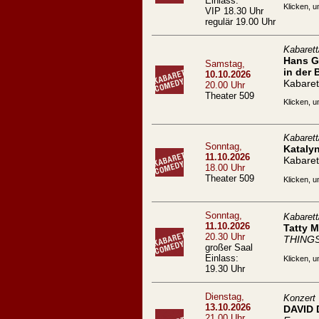
Einlass:
Klicken, u
VIP 18.30 Uhr
regulär 19.00 Uhr
Kabaret
Hans Ge
Samstag,
in der 
10.10.2026
Kabaret
20.00 Uhr
Theater 509
Klicken, u
Kabaret
Sonntag,
Kataly
11.10.2026
Kabaret
18.00 Uhr
Theater 509
Klicken, u
Sonntag,
Kabaret
11.10.2026
Tatty 
20.30 Uhr
THING
großer Saal
Einlass:
Klicken, u
19.30 Uhr
Dienstag,
Konzert
13.10.2026
DAVID
21.00 Uhr