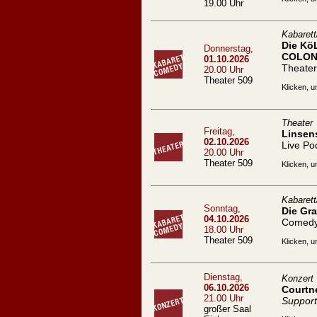
19.00 Uhr
Kabaret
Die Kö
Donnerstag,
COLON
01.10.2026
Theater
20.00 Uhr
Theater 509
Klicken, u
Theater
Freitag,
Linsen
02.10.2026
Live Po
20.00 Uhr
Theater 509
Klicken, u
Kabaret
Sonntag,
Die Gra
04.10.2026
Comed
18.00 Uhr
Theater 509
Klicken, u
Dienstag,
Konzert
06.10.2026
Courtn
21.00 Uhr
Support
großer Saal