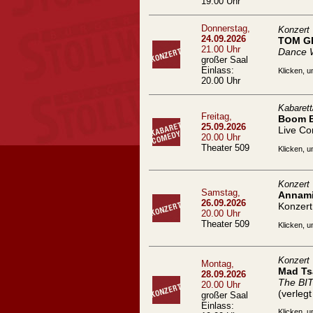
19.00 Uhr
Donnerstag,
Konzert
24.09.2026
TOM G
21.00 Uhr
Dance 
großer Saal
Einlass:
Klicken, u
20.00 Uhr
Kabaret
Freitag,
Boom 
25.09.2026
Live C
20.00 Uhr
Theater 509
Klicken, u
Konzert
Samstag,
Annami
26.09.2026
Konzert
20.00 Uhr
Theater 509
Klicken, u
Konzert
Montag,
Mad Ts
28.09.2026
The BI
20.00 Uhr
(verleg
großer Saal
Einlass:
Klicken, u