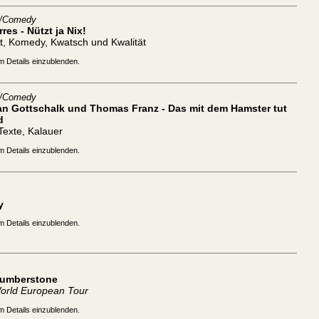
t/Comedy
rres - Nützt ja Nix!
t, Komedy, Kwatsch und Kwalität
m Details einzublenden.
t/Comedy
ian Gottschalk und Thomas Franz - Das mit dem Hamster tut
d
 Texte, Kalauer
m Details einzublenden.
y
m Details einzublenden.
Humberstone
orld European Tour
m Details einzublenden.