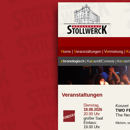
H
ome
|
V
eranstaltungen
|
V
e
rmietung
|
K
c
hronologisch
|
Ka
b
arett/Comedy
|
Ko
n
zert
Veranstaltungen
Dienstag,
Konzert
18.08.2026
TWO F
20.00 Uhr
The Nex
großer Saal
Einlass:
Klicken, u
19.00 Uhr