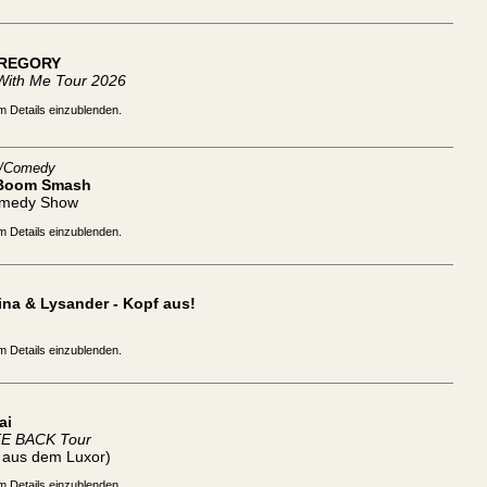
REGORY
With Me Tour 2026
m Details einzublenden.
t/Comedy
Boom Smash
omedy Show
m Details einzublenden.
na & Lysander - Kopf aus!
m Details einzublenden.
ai
TE BACK Tour
t aus dem Luxor)
m Details einzublenden.