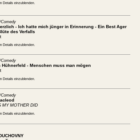
m Details einzublenden.
t/Comedy
rzlich - Ich hatte mich jünger in Erinnerung - Ein Best Ager
Blüte des Verfalls
t
m Details einzublenden.
t/Comedy
n Hühnerfeld - Menschen muss man mögen
t
m Details einzublenden.
t/Comedy
Macleod
S MY MOTHER DID
m Details einzublenden.
 DUCHOVNY