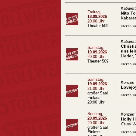
Kabaret
Freitag,
Nito To
18.09.2026
Kabaret
20.00 Uhr
Theater 509
Klicken, u
Kabaret
Christ
Samstag,
uns lei
19.09.2026
Lieder,
20.00 Uhr
Theater 509
Klicken, u
Samstag,
Konzert
19.09.2026
Lovejo
21.00 Uhr
großer Saal
Klicken, u
Einlass:
20:00 Uhr
Sonntag,
Konzert
20.09.2026
Holly 
20.00 Uhr
Cruel W
großer Saal
Einlass:
Klicken, u