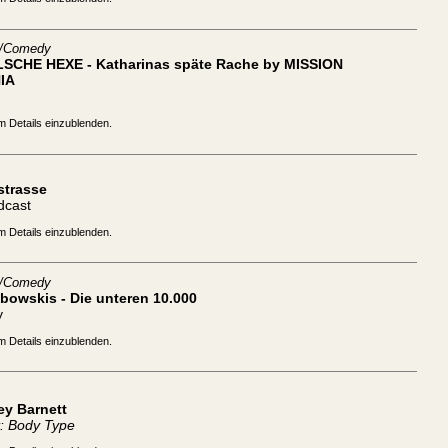
t/Comedy
LSCHE HEXE - Katharinas späte Rache by MISSION
IA
m Details einzublenden.
strasse
dcast
m Details einzublenden.
t/Comedy
bowskis - Die unteren 10.000
y
m Details einzublenden.
ey Barnett
: Body Type