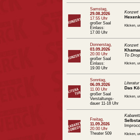
Samstag,
Konzert
29.08.2026
Hexenk
17.55 Uhr
großer Saal
Klicken, u
Einlass:
17.00 Uhr
Donnerstag,
Konzert
03.09.2026
Khamar
20.00 Uhr
To Drop
großer Saal
Einlass:
Klicken, u
19.00 Uhr
Sonntag,
Literatur
06.09.2026
Das Kö
11.00 Uhr
großer Saal
Klicken, u
Verstaltungs-
dauer 11-18 Uhr
Kabaret
Freitag,
Selbst
11.09.2026
Improc
20.00 Uhr
Theater 509
Klicken, u