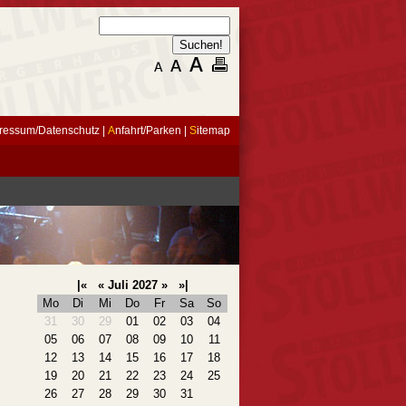
ressum/Datenschutz
|
A
nfahrt/Parken
|
S
itemap
|«
«
Juli 2027
»
»|
Mo
Di
Mi
Do
Fr
Sa
So
31
30
29
01
02
03
04
05
06
07
08
09
10
11
12
13
14
15
16
17
18
19
20
21
22
23
24
25
26
27
28
29
30
31