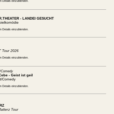
m Details einzublenden.
R.THEATER - LANDEI GESUCHT
pielkomödie
m Details einzublenden.
 Tour 2026
m Details einzublenden.
t/Comedy
ebe - Geist ist geil
tt/Comedy
m Details einzublenden.
RZ
atterz Tour