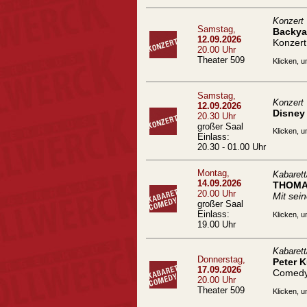
Konzert
Samstag,
Backyar
12.09.2026
Konzert
20.00 Uhr
Theater 509
Klicken, u
Samstag,
Konzert
12.09.2026
Disney 
20.30 Uhr
großer Saal
Klicken, u
Einlass:
20.30 - 01.00 Uhr
Montag,
Kabaret
14.09.2026
THOMA
20.00 Uhr
Mit se
großer Saal
Einlass:
Klicken, u
19.00 Uhr
Kabaret
Donnerstag,
Peter 
17.09.2026
Comed
20.00 Uhr
Theater 509
Klicken, u