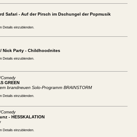
d Safari - Auf der Pirsch im Dschungel der Popmusik
m Details einzublenden.
/ Nick Party - Childhoodnites
m Details einzublenden.
t/Comedy
S GREEN
inem brandneuen Solo-Programm BRAINSTORM
m Details einzublenden.
t/Comedy
Kunz - HESSKALATION
y
m Details einzublenden.