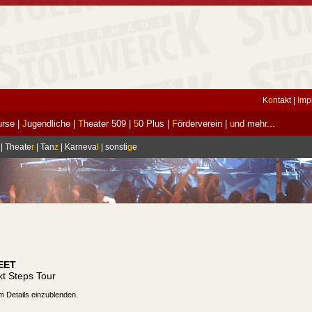
K
o
ntakt
|
I
mp
urse
|
J
ugendliche
|
T
heater 509
|
5
0 Plus
|
F
örderverein
|
u
nd mehr...
|
Theate
r
|
Tan
z
|
Karneva
l
|
sonsti
g
e
EET
t Steps Tour
m Details einzublenden.