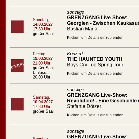
sonstige
GRENZGANG Live-Show:
Sonntag,
Georgien - Zwischen Kaukasu
14.03.2027
Bastian Maria
17.30 Uhr
großer Saal
Klicken, um Details einzublenden.
Konzert
Freitag,
19.03.2027
THE HAUNTED YOUTH
21.00 Uhr
Boys Cry Too Spring Tour
großer Saal
Einlass:
Klicken, um Details einzublenden.
20.00 Uhr
sonstige
GRENZGANG Live-Show:
Samstag,
Revolution! - Eine Geschichte 
10.04.2027
Stefanie Dötzer
17.30 Uhr
großer Saal
Klicken, um Details einzublenden.
sonstige
GRENZGANG Live-Show:
Sonntag,