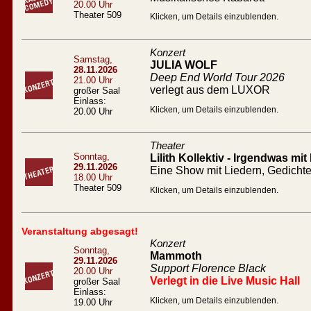
20.00 Uhr
Theater 509
Klicken, um Details einzublenden.
Konzert
Samstag,
JULIA WOLF
28.11.2026
Deep End World Tour 2026
21.00 Uhr
verlegt aus dem LUXOR
großer Saal
Einlass:
Klicken, um Details einzublenden.
20.00 Uhr
Theater
Sonntag,
Lilith Kollektiv - Irgendwas mit
29.11.2026
Eine Show mit Liedern, Gedicht
18.00 Uhr
Theater 509
Klicken, um Details einzublenden.
Veranstaltung abgesagt!
Konzert
Sonntag,
Mammoth
29.11.2026
Support Florence Black
20.00 Uhr
Verlegt in die Live Music Hall
großer Saal
Einlass:
Klicken, um Details einzublenden.
19.00 Uhr