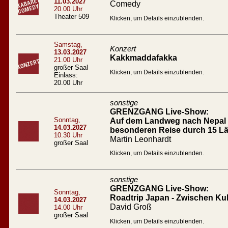
11.03.2027
Comedy
20.00 Uhr
Theater 509
Klicken, um Details einzublenden.
Samstag,
Konzert
13.03.2027
Kakkmaddafakka
21.00 Uhr
großer Saal
Klicken, um Details einzublenden.
Einlass:
20.00 Uhr
sonstige
GRENZGANG Live-Show:
Sonntag,
Auf dem Landweg nach Nepal D
14.03.2027
besonderen Reise durch 15 L
10.30 Uhr
Martin Leonhardt
großer Saal
Klicken, um Details einzublenden.
sonstige
GRENZGANG Live-Show:
Sonntag,
Roadtrip Japan - Zwischen Ku
14.03.2027
David Groß
14.00 Uhr
großer Saal
Klicken, um Details einzublenden.