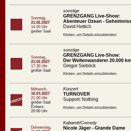
sonstige
GRENZGANG Live-Show:
Sonntag,
Abenteuer Ozean - Geheimnis
21.02.2027
David Hettich
14.00 Uhr
großer Saal
Klicken, um Details einzublenden.
sonstige
GRENZGANG Live-Show:
Sonntag,
Der Weltenwanderer 20.000 km
21.02.2027
Gregor Sieböck
17.30 Uhr
großer Saal
Klicken, um Details einzublenden.
Konzert
Mittwoch,
10.03.2027
TURNOVER
21.00 Uhr
Support: Nothing
großer Saal
Einlass:
Klicken, um Details einzublenden.
20:00 Uhr
Kabarett/Comedy
Donnerstag,
Nicole Jäger - Grande Dame