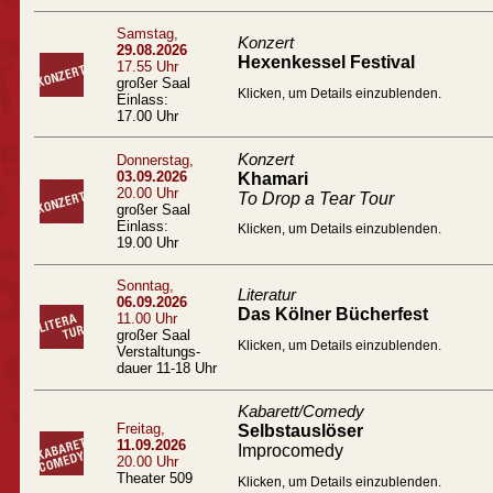
Samstag,
Konzert
29.08.2026
Hexenkessel Festival
17.55 Uhr
großer Saal
Klicken, um Details einzublenden.
Einlass:
17.00 Uhr
Konzert
Donnerstag,
03.09.2026
Khamari
20.00 Uhr
To Drop a Tear Tour
großer Saal
Einlass:
Klicken, um Details einzublenden.
19.00 Uhr
Sonntag,
Literatur
06.09.2026
Das Kölner Bücherfest
11.00 Uhr
großer Saal
Klicken, um Details einzublenden.
Verstaltungs-
dauer 11-18 Uhr
Kabarett/Comedy
Freitag,
Selbstauslöser
11.09.2026
Improcomedy
20.00 Uhr
Theater 509
Klicken, um Details einzublenden.