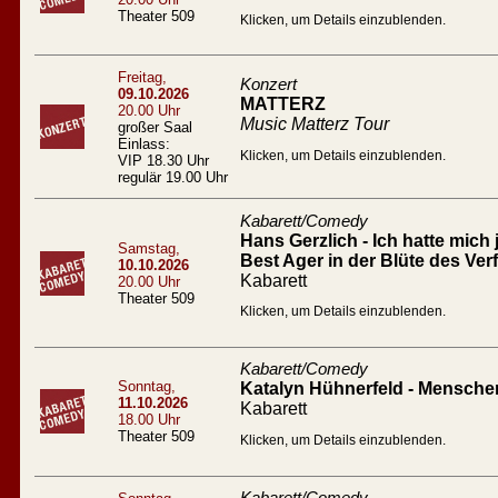
Theater 509
Klicken, um Details einzublenden.
Freitag,
Konzert
09.10.2026
MATTERZ
20.00 Uhr
Music Matterz Tour
großer Saal
Einlass:
Klicken, um Details einzublenden.
VIP 18.30 Uhr
regulär 19.00 Uhr
Kabarett/Comedy
Hans Gerzlich - Ich hatte mich 
Samstag,
Best Ager in der Blüte des Verf
10.10.2026
Kabarett
20.00 Uhr
Theater 509
Klicken, um Details einzublenden.
Kabarett/Comedy
Sonntag,
Katalyn Hühnerfeld - Mensc
11.10.2026
Kabarett
18.00 Uhr
Theater 509
Klicken, um Details einzublenden.