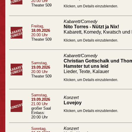
20.00 Uhr
Theater 509
Klicken, um Details einzublenden.
Kabarett/Comedy
Freitag,
Nito Torres - Nützt ja Nix!
18.09.2026
Kabarett, Komedy, Kwatsch und 
20.00 Uhr
Theater 509
Klicken, um Details einzublenden.
Kabarett/Comedy
Christian Gottschalk und Tho
Samstag,
Hamster tut uns leid
19.09.2026
Lieder, Texte, Kalauer
20.00 Uhr
Theater 509
Klicken, um Details einzublenden.
Samstag,
Konzert
19.09.2026
Lovejoy
21.00 Uhr
großer Saal
Klicken, um Details einzublenden.
Einlass:
20:00 Uhr
Konzert
Sonntag,