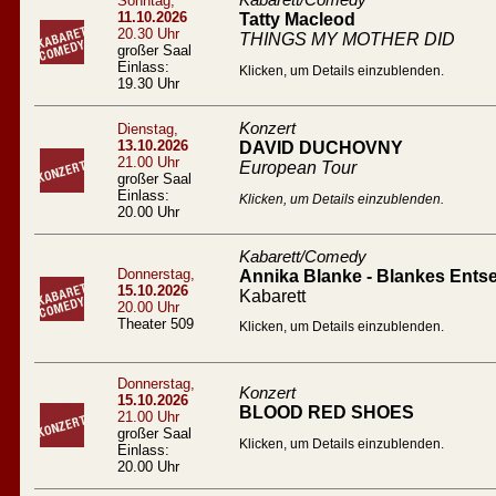
Kabarett/Comedy
Sonntag,
11.10.2026
Tatty Macleod
20.30 Uhr
THINGS MY MOTHER DID
großer Saal
Einlass:
Klicken, um Details einzublenden.
19.30 Uhr
Konzert
Dienstag,
13.10.2026
DAVID DUCHOVNY
21.00 Uhr
European Tour
großer Saal
Einlass:
Klicken, um Details einzublenden.
20.00 Uhr
Kabarett/Comedy
Donnerstag,
Annika Blanke - Blankes Entse
15.10.2026
Kabarett
20.00 Uhr
Theater 509
Klicken, um Details einzublenden.
Donnerstag,
Konzert
15.10.2026
BLOOD RED SHOES
21.00 Uhr
großer Saal
Klicken, um Details einzublenden.
Einlass:
20.00 Uhr