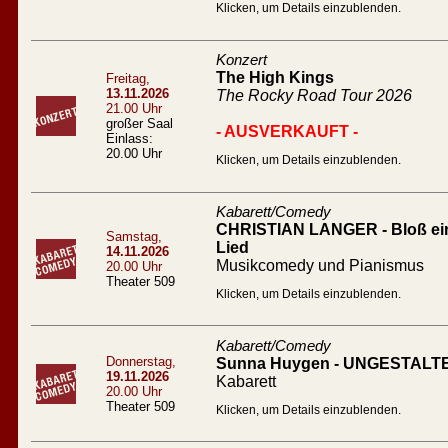
Klicken, um Details einzublenden.
Konzert
The High Kings
Freitag,
13.11.2026
The Rocky Road Tour 2026
21.00 Uhr
großer Saal
- AUSVERKAUFT -
Einlass:
20.00 Uhr
Klicken, um Details einzublenden.
Kabarett/Comedy
CHRISTIAN LANGER - Bloß ein l
Samstag,
Lied
14.11.2026
Musikcomedy und Pianismus
20.00 Uhr
Theater 509
Klicken, um Details einzublenden.
Kabarett/Comedy
Donnerstag,
Sunna Huygen - UNGESTALT
19.11.2026
Kabarett
20.00 Uhr
Theater 509
Klicken, um Details einzublenden.