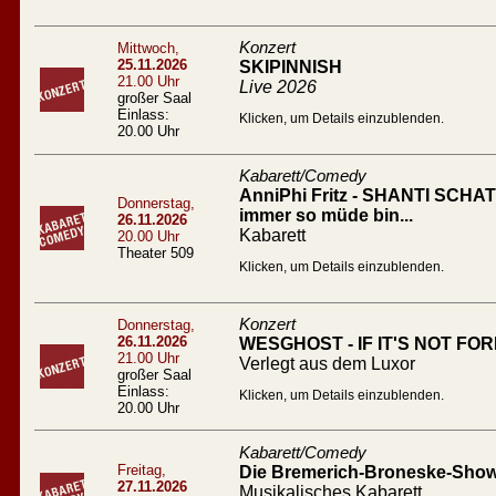
Konzert
Mittwoch,
25.11.2026
SKIPINNISH
21.00 Uhr
Live 2026
großer Saal
Einlass:
Klicken, um Details einzublenden.
20.00 Uhr
Kabarett/Comedy
AnniPhi Fritz - SHANTI SCHATZ
Donnerstag,
immer so müde bin...
26.11.2026
Kabarett
20.00 Uhr
Theater 509
Klicken, um Details einzublenden.
Konzert
Donnerstag,
26.11.2026
WESGHOST - IF IT'S NOT FO
21.00 Uhr
Verlegt aus dem Luxor
großer Saal
Einlass:
Klicken, um Details einzublenden.
20.00 Uhr
Kabarett/Comedy
Freitag,
Die Bremerich-Broneske-Show 
27.11.2026
Musikalisches Kabarett