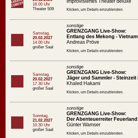
Improvisiertes Theater deluxe
18.00 Uhr
Theater 509
Klicken, um Details einzublenden.
sonstige
GRENZGANG Live-Show:
Samstag,
Entlang des Mekong - Vietna
20.02.2027
Andreas Pröve
14.00 Uhr
großer Saal
Klicken, um Details einzublenden.
sonstige
GRENZGANG Live-Show:
Samstag,
Jäger und Sammler - Steinzeit
20.02.2027
Khaled Hakami
17.30 Uhr
großer Saal
Klicken, um Details einzublenden.
sonstige
GRENZGANG Live-Show:
Sonntag,
Der Abenteuerreiter Feuerland
21.02.2027
Günter Wamser
10.30 Uhr
großer Saal
Klicken, um Details einzublenden.