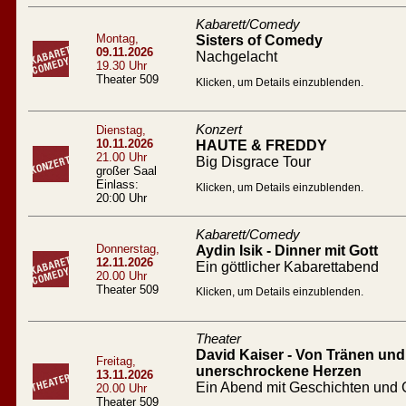
Kabarett/Comedy
Montag,
Sisters of Comedy
09.11.2026
Nachgelacht
19.30 Uhr
Theater 509
Klicken, um Details einzublenden.
Konzert
Dienstag,
10.11.2026
HAUTE & FREDDY
21.00 Uhr
Big Disgrace Tour
großer Saal
Einlass:
Klicken, um Details einzublenden.
20:00 Uhr
Kabarett/Comedy
Donnerstag,
Aydin Isik - Dinner mit Gott
12.11.2026
Ein göttlicher Kabarettabend
20.00 Uhr
Theater 509
Klicken, um Details einzublenden.
Theater
David Kaiser - Von Tränen und 
Freitag,
unerschrockene Herzen
13.11.2026
Ein Abend mit Geschichten und
20.00 Uhr
Theater 509