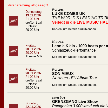
Veranstaltung abgesagt!
Konzert
Donnerstag,
LUKE COMBS UK
19.11.2026
THE WORLD’S LEADING TRI
21.00 Uhr
Verlegt in die LIVE MUSIC HA
großer Saal
Einlass:
Klicken, um Details einzublenden.
20.00 Uhr
Konzert
Freitag,
Leonie Klein - 1000 beats per 
20.11.2026
Schlagzeug-Performance
20.00 Uhr
Theater 509
Klicken, um Details einzublenden.
Konzert
Freitag,
20.11.2026
SON MIEUX
21.00 Uhr
24 Hours - EU Album Tour
großer Saal
Einlass:
Klicken, um Details einzublenden.
20.00 Uhr
sonstige
GRENZGANG Live-Show
Sonntag,
Patagonien 3.000 km durch die W
22.11.2026