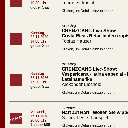
Tobias Schorcht
10.30 Uhr
großer Saal
Klicken, um Details einzublenden.
sonstige
GRENZGANG Live-Show
Sonntag,
Costa Rica - Reise in den tro
22.11.2026
Tobias Hauser
14.00 Uhr
großer Saal
Klicken, um Details einzublenden.
sonstige
GRENZGANG Live-Show:
Sonntag,
Vesparicana - latina especial -
22.11.2026
Lateinamerika
17.30 Uhr
Alexander Eischeid
großer Saal
Klicken, um Details einzublenden.
Theater
Mittwoch,
Hart auf Hart - Wollen Sie wip
25.11.2026
Satirisches Schauspiel
20.00 Uhr
Theater 509
Klicken, um Details einzublenden.