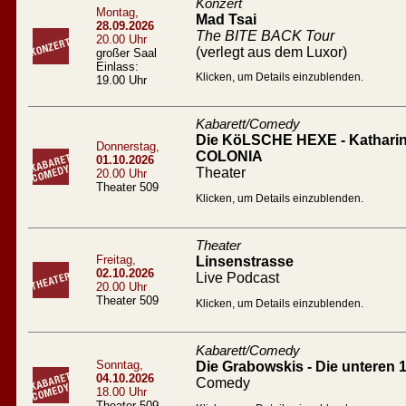
Konzert
Montag,
Mad Tsai
28.09.2026
The BITE BACK Tour
20.00 Uhr
(verlegt aus dem Luxor)
großer Saal
Einlass:
Klicken, um Details einzublenden.
19.00 Uhr
Kabarett/Comedy
Die KöLSCHE HEXE - Katharin
Donnerstag,
COLONIA
01.10.2026
Theater
20.00 Uhr
Theater 509
Klicken, um Details einzublenden.
Theater
Freitag,
Linsenstrasse
02.10.2026
Live Podcast
20.00 Uhr
Theater 509
Klicken, um Details einzublenden.
Kabarett/Comedy
Sonntag,
Die Grabowskis - Die unteren 
04.10.2026
Comedy
18.00 Uhr
Theater 509