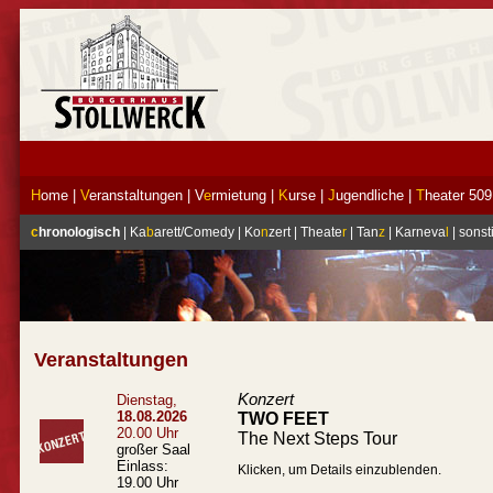
H
ome
|
V
eranstaltungen
|
V
e
rmietung
|
K
urse
|
J
ugendliche
|
T
heater 509
c
hronologisch
|
Ka
b
arett/Comedy
|
Ko
n
zert
|
Theate
r
|
Tan
z
|
Karneva
l
|
sonst
Veranstaltungen
Konzert
Dienstag,
18.08.2026
TWO FEET
20.00 Uhr
The Next Steps Tour
großer Saal
Einlass:
Klicken, um Details einzublenden.
19.00 Uhr