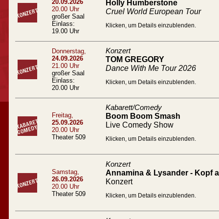
20.09.2026
Holly Humberstone
20.00 Uhr
Cruel World European Tour
großer Saal
Einlass:
Klicken, um Details einzublenden.
19.00 Uhr
Konzert
Donnerstag,
24.09.2026
TOM GREGORY
21.00 Uhr
Dance With Me Tour 2026
großer Saal
Einlass:
Klicken, um Details einzublenden.
20.00 Uhr
Kabarett/Comedy
Freitag,
Boom Boom Smash
25.09.2026
Live Comedy Show
20.00 Uhr
Theater 509
Klicken, um Details einzublenden.
Konzert
Samstag,
Annamina & Lysander - Kopf a
26.09.2026
Konzert
20.00 Uhr
Theater 509
Klicken, um Details einzublenden.