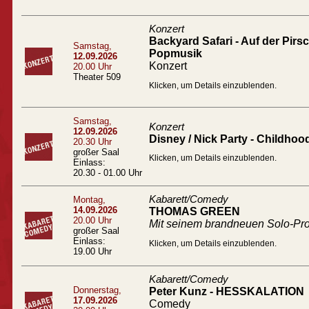
Konzert
Backyard Safari - Auf der Pir
Samstag,
Popmusik
12.09.2026
Konzert
20.00 Uhr
Theater 509
Klicken, um Details einzublenden.
Samstag,
Konzert
12.09.2026
Disney / Nick Party - Childhoo
20.30 Uhr
großer Saal
Klicken, um Details einzublenden.
Einlass:
20.30 - 01.00 Uhr
Kabarett/Comedy
Montag,
14.09.2026
THOMAS GREEN
20.00 Uhr
Mit seinem brandneuen Solo-
großer Saal
Einlass:
Klicken, um Details einzublenden.
19.00 Uhr
Kabarett/Comedy
Donnerstag,
Peter Kunz - HESSKALATION
17.09.2026
Comedy