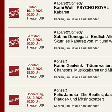
Kabarett/Comedy
Freitag,
Kathi Wolf - PSYCHO ROYAL
16.10.2026
Kabarett
20.00 Uhr
Theater 509
Klicken, um Details einzublenden.
Kabarett/Comedy
Samstag,
Sabine Domogala - Endlich All
17.10.2026
Skurriles Kabarett von, mit un
20.00 Uhr
Theater 509
Klicken, um Details einzublenden.
Konzert
Sonntag,
Katrin Geelvink - Träum weiter
18.10.2026
Chansons, Musikkabarett und M
18.00 Uhr
Theater 509
Klicken, um Details einzublenden.
Konzert
Donnerstag,
Felix Janosa - Die Beatles, d
22.10.2026
Plauder- und Mitsingkonzert
20.00 Uhr
Theater 509
Klicken, um Details einzublenden.