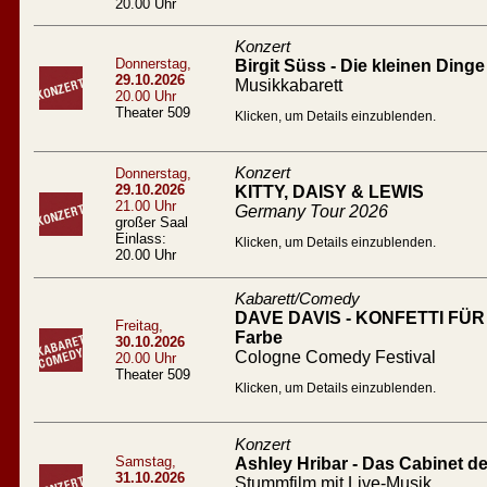
20.00 Uhr
Konzert
Donnerstag,
Birgit Süss - Die kleinen Dinge
29.10.2026
Musikkabarett
20.00 Uhr
Theater 509
Klicken, um Details einzublenden.
Konzert
Donnerstag,
29.10.2026
KITTY, DAISY & LEWIS
21.00 Uhr
Germany Tour 2026
großer Saal
Einlass:
Klicken, um Details einzublenden.
20.00 Uhr
Kabarett/Comedy
DAVE DAVIS - KONFETTI FÜR A
Freitag,
Farbe
30.10.2026
Cologne Comedy Festival
20.00 Uhr
Theater 509
Klicken, um Details einzublenden.
Konzert
Samstag,
Ashley Hribar - Das Cabinet des
31.10.2026
Stummfilm mit Live-Musik