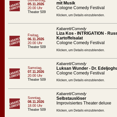
Donnerstag,
mit Musik
05.11.2026
Cologne Comedy Festival
20.00 Uhr
Theater 509
Klicken, um Details einzublenden.
Kabarett/Comedy
Liza Kos - INTRIGATION - Russ
Freitag,
Kartoffelsalat
06.11.2026
Cologne Comedy Festival
20.00 Uhr
Theater 509
Klicken, um Details einzublenden.
Kabarett/Comedy
Samstag,
Luksan Wunder - Dr. Edeljogh
07.11.2026
Cologne Comedy Festival
20.00 Uhr
Theater 509
Klicken, um Details einzublenden.
Kabarett/Comedy
Sonntag,
Selbstauslöser
08.11.2026
Improvisiertes Theater deluxe
18.00 Uhr
Theater 509
Klicken, um Details einzublenden.