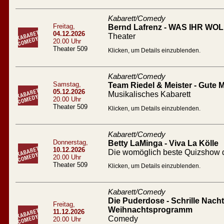
Kabarett/Comedy
Freitag,
Bernd Lafrenz - WAS IHR WOLL
04.12.2026
Theater
20.00 Uhr
Theater 509
Klicken, um Details einzublenden.
Kabarett/Comedy
Samstag,
Team Riedel & Meister - Gute
05.12.2026
Musikalisches Kabarett
20.00 Uhr
Theater 509
Klicken, um Details einzublenden.
Kabarett/Comedy
Donnerstag,
Betty LaMinga - Viva La Kölle
10.12.2026
Die womöglich beste Quizshow d
20.00 Uhr
Theater 509
Klicken, um Details einzublenden.
Kabarett/Comedy
Die Puderdose - Schrille Nacht 
Freitag,
Weihnachtsprogramm
11.12.2026
Comedy
20.00 Uhr