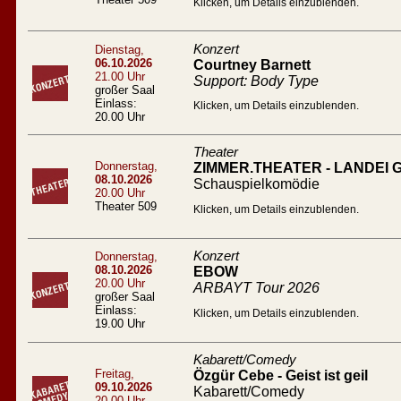
Klicken, um Details einzublenden.
Konzert
Dienstag,
06.10.2026
Courtney Barnett
21.00 Uhr
Support: Body Type
großer Saal
Einlass:
Klicken, um Details einzublenden.
20.00 Uhr
Theater
Donnerstag,
ZIMMER.THEATER - LANDEI
08.10.2026
Schauspielkomödie
20.00 Uhr
Theater 509
Klicken, um Details einzublenden.
Konzert
Donnerstag,
08.10.2026
EBOW
20.00 Uhr
ARBAYT Tour 2026
großer Saal
Einlass:
Klicken, um Details einzublenden.
19.00 Uhr
Kabarett/Comedy
Freitag,
Özgür Cebe - Geist ist geil
09.10.2026
Kabarett/Comedy
20.00 Uhr