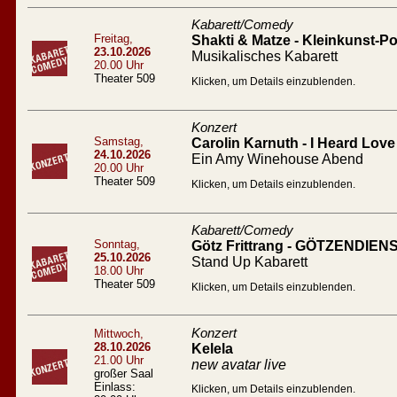
Kabarett/Comedy
Freitag,
Shakti & Matze - Kleinkunst-Po
23.10.2026
Musikalisches Kabarett
20.00 Uhr
Theater 509
Klicken, um Details einzublenden.
Konzert
Samstag,
Carolin Karnuth - I Heard Love 
24.10.2026
Ein Amy Winehouse Abend
20.00 Uhr
Theater 509
Klicken, um Details einzublenden.
Kabarett/Comedy
Sonntag,
Götz Frittrang - GÖTZENDIEN
25.10.2026
Stand Up Kabarett
18.00 Uhr
Theater 509
Klicken, um Details einzublenden.
Konzert
Mittwoch,
28.10.2026
Kelela
21.00 Uhr
new avatar live
großer Saal
Einlass:
Klicken, um Details einzublenden.