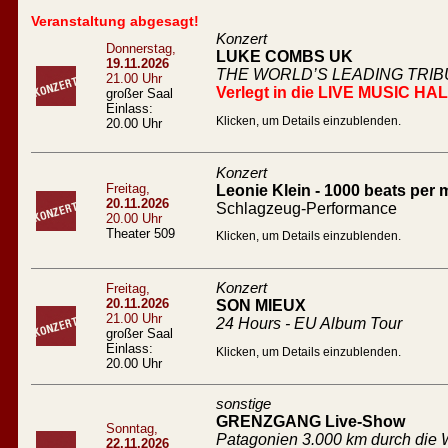
Veranstaltung abgesagt!
Konzert
Donnerstag,
LUKE COMBS UK
19.11.2026
THE WORLD’S LEADING TRI
21.00 Uhr
Verlegt in die LIVE MUSIC HA
großer Saal
Einlass:
Klicken, um Details einzublenden.
20.00 Uhr
Konzert
Freitag,
Leonie Klein - 1000 beats per 
20.11.2026
Schlagzeug-Performance
20.00 Uhr
Theater 509
Klicken, um Details einzublenden.
Konzert
Freitag,
20.11.2026
SON MIEUX
21.00 Uhr
24 Hours - EU Album Tour
großer Saal
Einlass:
Klicken, um Details einzublenden.
20.00 Uhr
sonstige
GRENZGANG Live-Show
Sonntag,
Patagonien 3.000 km durch die W
22.11.2026