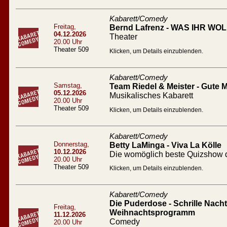
Kabarett/Comedy
Freitag,
Bernd Lafrenz - WAS IHR WOLL
04.12.2026
Theater
20.00 Uhr
Theater 509
Klicken, um Details einzublenden.
Kabarett/Comedy
Samstag,
Team Riedel & Meister - Gute
05.12.2026
Musikalisches Kabarett
20.00 Uhr
Theater 509
Klicken, um Details einzublenden.
Kabarett/Comedy
Donnerstag,
Betty LaMinga - Viva La Kölle
10.12.2026
Die womöglich beste Quizshow d
20.00 Uhr
Theater 509
Klicken, um Details einzublenden.
Kabarett/Comedy
Die Puderdose - Schrille Nacht 
Freitag,
Weihnachtsprogramm
11.12.2026
Comedy
20.00 Uhr