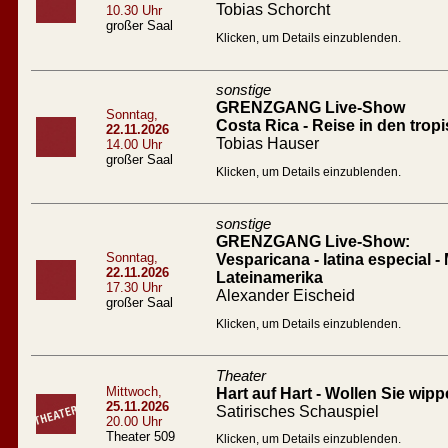
Tobias Schorcht
10.30 Uhr
großer Saal
Klicken, um Details einzublenden.
sonstige
GRENZGANG Live-Show
Sonntag,
Costa Rica - Reise in den tro
22.11.2026
Tobias Hauser
14.00 Uhr
großer Saal
Klicken, um Details einzublenden.
sonstige
GRENZGANG Live-Show:
Sonntag,
Vesparicana - latina especial -
22.11.2026
Lateinamerika
17.30 Uhr
Alexander Eischeid
großer Saal
Klicken, um Details einzublenden.
Theater
Mittwoch,
Hart auf Hart - Wollen Sie wip
25.11.2026
Satirisches Schauspiel
20.00 Uhr
Theater 509
Klicken, um Details einzublenden.