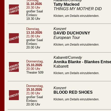
Kabarett/Comedy
Sonntag,
11.10.2026
Tatty Macleod
20.30 Uhr
THINGS MY MOTHER DID
großer Saal
Einlass:
Klicken, um Details einzublenden.
19.30 Uhr
Konzert
Dienstag,
13.10.2026
DAVID DUCHOVNY
21.00 Uhr
European Tour
großer Saal
Einlass:
Klicken, um Details einzublenden.
20.00 Uhr
Kabarett/Comedy
Donnerstag,
Annika Blanke - Blankes Entse
15.10.2026
Kabarett
20.00 Uhr
Theater 509
Klicken, um Details einzublenden.
Donnerstag,
Konzert
15.10.2026
BLOOD RED SHOES
21.00 Uhr
großer Saal
Klicken, um Details einzublenden.
Einlass:
20.00 Uhr