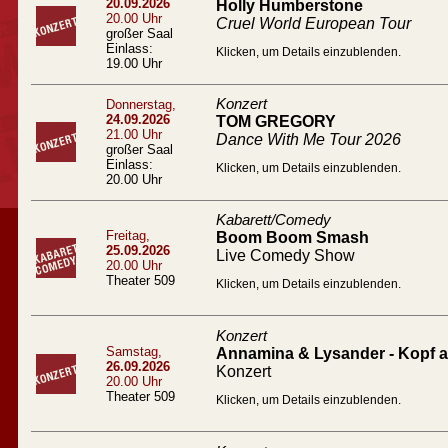
20.09.2026
Holly Humberstone
20.00 Uhr
Cruel World European Tour
großer Saal
Einlass:
Klicken, um Details einzublenden.
19.00 Uhr
Konzert
Donnerstag,
24.09.2026
TOM GREGORY
21.00 Uhr
Dance With Me Tour 2026
großer Saal
Einlass:
Klicken, um Details einzublenden.
20.00 Uhr
Kabarett/Comedy
Freitag,
Boom Boom Smash
25.09.2026
Live Comedy Show
20.00 Uhr
Theater 509
Klicken, um Details einzublenden.
Konzert
Samstag,
Annamina & Lysander - Kopf a
26.09.2026
Konzert
20.00 Uhr
Theater 509
Klicken, um Details einzublenden.