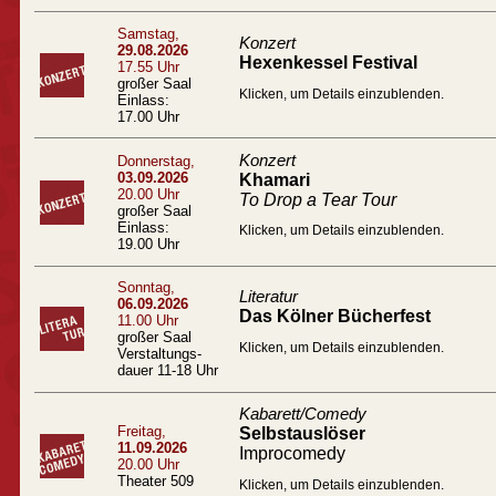
Samstag,
Konzert
29.08.2026
Hexenkessel Festival
17.55 Uhr
großer Saal
Klicken, um Details einzublenden.
Einlass:
17.00 Uhr
Konzert
Donnerstag,
03.09.2026
Khamari
20.00 Uhr
To Drop a Tear Tour
großer Saal
Einlass:
Klicken, um Details einzublenden.
19.00 Uhr
Sonntag,
Literatur
06.09.2026
Das Kölner Bücherfest
11.00 Uhr
großer Saal
Klicken, um Details einzublenden.
Verstaltungs-
dauer 11-18 Uhr
Kabarett/Comedy
Freitag,
Selbstauslöser
11.09.2026
Improcomedy
20.00 Uhr
Theater 509
Klicken, um Details einzublenden.