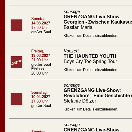
sonstige
GRENZGANG Live-Show:
Sonntag,
Georgien - Zwischen Kaukasu
14.03.2027
Bastian Maria
17.30 Uhr
großer Saal
Klicken, um Details einzublenden.
Konzert
Freitag,
19.03.2027
THE HAUNTED YOUTH
21.00 Uhr
Boys Cry Too Spring Tour
großer Saal
Einlass:
Klicken, um Details einzublenden.
20.00 Uhr
sonstige
GRENZGANG Live-Show:
Samstag,
Revolution! - Eine Geschichte 
10.04.2027
Stefanie Dötzer
17.30 Uhr
großer Saal
Klicken, um Details einzublenden.
sonstige
GRENZGANG Live-Show:
Sonntag,