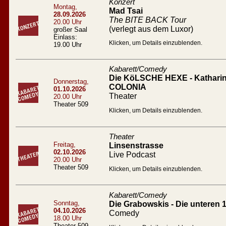
Konzert
Montag,
Mad Tsai
28.09.2026
The BITE BACK Tour
20.00 Uhr
(verlegt aus dem Luxor)
großer Saal
Einlass:
Klicken, um Details einzublenden.
19.00 Uhr
Kabarett/Comedy
Die KöLSCHE HEXE - Katharin
Donnerstag,
COLONIA
01.10.2026
Theater
20.00 Uhr
Theater 509
Klicken, um Details einzublenden.
Theater
Freitag,
Linsenstrasse
02.10.2026
Live Podcast
20.00 Uhr
Theater 509
Klicken, um Details einzublenden.
Kabarett/Comedy
Sonntag,
Die Grabowskis - Die unteren 
04.10.2026
Comedy
18.00 Uhr
Theater 509