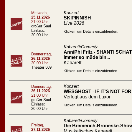
Konzert
Mittwoch,
25.11.2026
SKIPINNISH
21.00 Uhr
Live 2026
großer Saal
Einlass:
Klicken, um Details einzublenden.
20.00 Uhr
Kabarett/Comedy
AnniPhi Fritz - SHANTI SCHATZ
Donnerstag,
immer so müde bin...
26.11.2026
Kabarett
20.00 Uhr
Theater 509
Klicken, um Details einzublenden.
Konzert
Donnerstag,
26.11.2026
WESGHOST - IF IT'S NOT FO
21.00 Uhr
Verlegt aus dem Luxor
großer Saal
Einlass:
Klicken, um Details einzublenden.
20.00 Uhr
Kabarett/Comedy
Freitag,
Die Bremerich-Broneske-Show 
27.11.2026
Musikalisches Kabarett