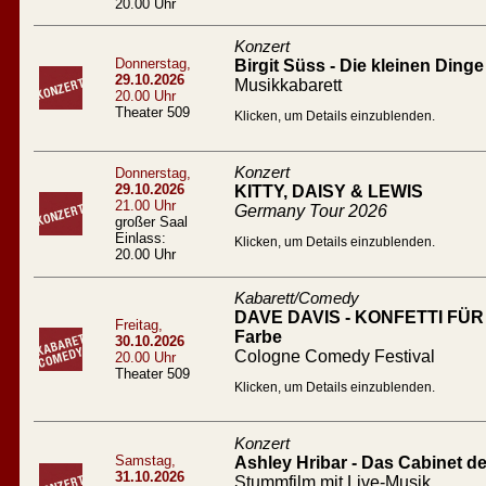
20.00 Uhr
Konzert
Donnerstag,
Birgit Süss - Die kleinen Dinge
29.10.2026
Musikkabarett
20.00 Uhr
Theater 509
Klicken, um Details einzublenden.
Konzert
Donnerstag,
29.10.2026
KITTY, DAISY & LEWIS
21.00 Uhr
Germany Tour 2026
großer Saal
Einlass:
Klicken, um Details einzublenden.
20.00 Uhr
Kabarett/Comedy
DAVE DAVIS - KONFETTI FÜR A
Freitag,
Farbe
30.10.2026
Cologne Comedy Festival
20.00 Uhr
Theater 509
Klicken, um Details einzublenden.
Konzert
Samstag,
Ashley Hribar - Das Cabinet des
31.10.2026
Stummfilm mit Live-Musik