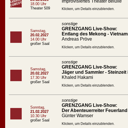
Improvisiertes Theater deluxe
18.00 Uhr
Theater 509
Klicken, um Details einzublenden.
sonstige
GRENZGANG Live-Show:
Samstag,
Entlang des Mekong - Vietna
20.02.2027
Andreas Pröve
14.00 Uhr
großer Saal
Klicken, um Details einzublenden.
sonstige
GRENZGANG Live-Show:
Samstag,
Jäger und Sammler - Steinzeit
20.02.2027
Khaled Hakami
17.30 Uhr
großer Saal
Klicken, um Details einzublenden.
sonstige
GRENZGANG Live-Show:
Sonntag,
Der Abenteuerreiter Feuerland
21.02.2027
Günter Wamser
10.30 Uhr
großer Saal
Klicken, um Details einzublenden.