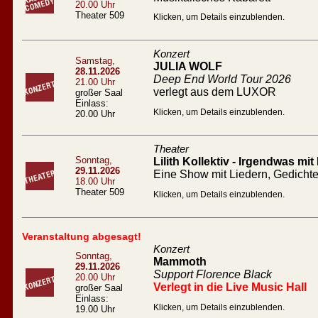
20.00 Uhr
Theater 509
Klicken, um Details einzublenden.
Konzert
Samstag,
JULIA WOLF
28.11.2026
Deep End World Tour 2026
21.00 Uhr
verlegt aus dem LUXOR
großer Saal
Einlass:
Klicken, um Details einzublenden.
20.00 Uhr
Theater
Sonntag,
Lilith Kollektiv - Irgendwas mit
29.11.2026
Eine Show mit Liedern, Gedicht
18.00 Uhr
Theater 509
Klicken, um Details einzublenden.
Veranstaltung abgesagt!
Konzert
Sonntag,
Mammoth
29.11.2026
Support Florence Black
20.00 Uhr
Verlegt in die Live Music Hall
großer Saal
Einlass:
Klicken, um Details einzublenden.
19.00 Uhr