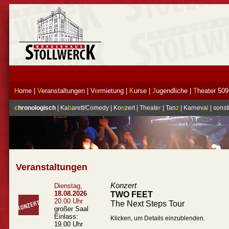
H
ome
|
V
eranstaltungen
|
V
e
rmietung
|
K
urse
|
J
ugendliche
|
T
heater 509
c
hronologisch
|
Ka
b
arett/Comedy
|
Ko
n
zert
|
Theate
r
|
Tan
z
|
Karneva
l
|
sonst
Veranstaltungen
Konzert
Dienstag,
18.08.2026
TWO FEET
20.00 Uhr
The Next Steps Tour
großer Saal
Einlass:
Klicken, um Details einzublenden.
19.00 Uhr