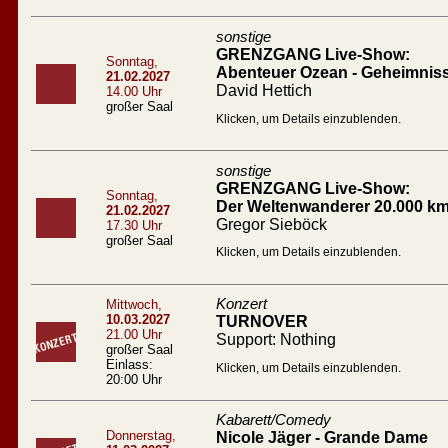
sonstige
GRENZGANG Live-Show:
Sonntag,
Abenteuer Ozean - Geheimnis
21.02.2027
David Hettich
14.00 Uhr
großer Saal
Klicken, um Details einzublenden.
sonstige
GRENZGANG Live-Show:
Sonntag,
Der Weltenwanderer 20.000 km
21.02.2027
Gregor Sieböck
17.30 Uhr
großer Saal
Klicken, um Details einzublenden.
Konzert
Mittwoch,
10.03.2027
TURNOVER
21.00 Uhr
Support: Nothing
großer Saal
Einlass:
Klicken, um Details einzublenden.
20:00 Uhr
Kabarett/Comedy
Donnerstag,
Nicole Jäger - Grande Dame