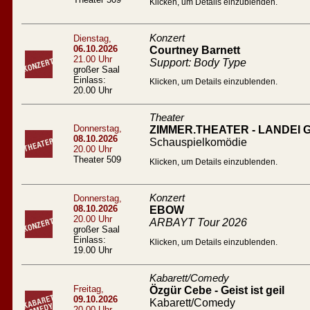
Klicken, um Details einzublenden.
Konzert
Dienstag,
06.10.2026
Courtney Barnett
21.00 Uhr
Support: Body Type
großer Saal
Einlass:
Klicken, um Details einzublenden.
20.00 Uhr
Theater
Donnerstag,
ZIMMER.THEATER - LANDEI
08.10.2026
Schauspielkomödie
20.00 Uhr
Theater 509
Klicken, um Details einzublenden.
Konzert
Donnerstag,
08.10.2026
EBOW
20.00 Uhr
ARBAYT Tour 2026
großer Saal
Einlass:
Klicken, um Details einzublenden.
19.00 Uhr
Kabarett/Comedy
Freitag,
Özgür Cebe - Geist ist geil
09.10.2026
Kabarett/Comedy
20.00 Uhr