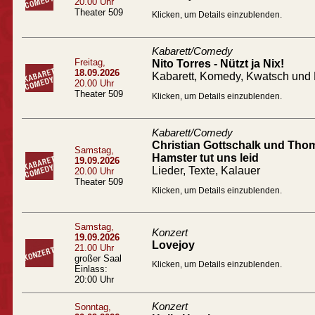
20.00 Uhr
Theater 509
Klicken, um Details einzublenden.
Kabarett/Comedy
Freitag,
Nito Torres - Nützt ja Nix!
18.09.2026
Kabarett, Komedy, Kwatsch und 
20.00 Uhr
Theater 509
Klicken, um Details einzublenden.
Kabarett/Comedy
Christian Gottschalk und Tho
Samstag,
Hamster tut uns leid
19.09.2026
Lieder, Texte, Kalauer
20.00 Uhr
Theater 509
Klicken, um Details einzublenden.
Samstag,
Konzert
19.09.2026
Lovejoy
21.00 Uhr
großer Saal
Klicken, um Details einzublenden.
Einlass:
20:00 Uhr
Konzert
Sonntag,