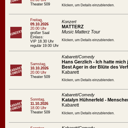
Theater 509
Klicken, um Details einzublenden.
Freitag,
Konzert
09.10.2026
MATTERZ
20.00 Uhr
Music Matterz Tour
großer Saal
Einlass:
Klicken, um Details einzublenden.
VIP 18.30 Uhr
regulär 19.00 Uhr
Kabarett/Comedy
Hans Gerzlich - Ich hatte mich 
Samstag,
Best Ager in der Blüte des Verf
10.10.2026
Kabarett
20.00 Uhr
Theater 509
Klicken, um Details einzublenden.
Kabarett/Comedy
Sonntag,
Katalyn Hühnerfeld - Mensc
11.10.2026
Kabarett
18.00 Uhr
Theater 509
Klicken, um Details einzublenden.