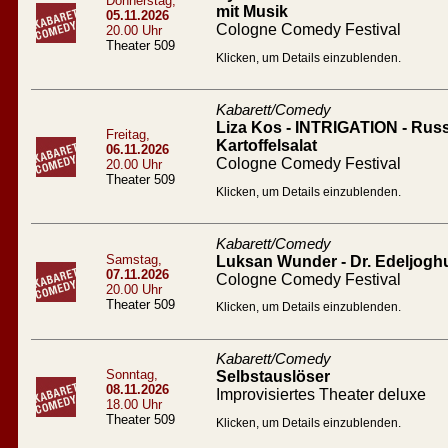
Donnerstag,
mit Musik
05.11.2026
Cologne Comedy Festival
20.00 Uhr
Theater 509
Klicken, um Details einzublenden.
Kabarett/Comedy
Liza Kos - INTRIGATION - Russ
Freitag,
Kartoffelsalat
06.11.2026
Cologne Comedy Festival
20.00 Uhr
Theater 509
Klicken, um Details einzublenden.
Kabarett/Comedy
Samstag,
Luksan Wunder - Dr. Edeljogh
07.11.2026
Cologne Comedy Festival
20.00 Uhr
Theater 509
Klicken, um Details einzublenden.
Kabarett/Comedy
Sonntag,
Selbstauslöser
08.11.2026
Improvisiertes Theater deluxe
18.00 Uhr
Theater 509
Klicken, um Details einzublenden.