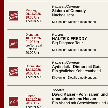
Kabarett/Comedy
Montag,
Sisters of Comedy
09.11.2026
Nachgelacht
19.30 Uhr
Theater 509
Klicken, um Details einzublenden.
Konzert
Dienstag,
10.11.2026
HAUTE & FREDDY
21.00 Uhr
Big Disgrace Tour
großer Saal
Einlass:
Klicken, um Details einzublenden.
20:00 Uhr
Kabarett/Comedy
Donnerstag,
Aydin Isik - Dinner mit Gott
12.11.2026
Ein göttlicher Kabarettabend
20.00 Uhr
Theater 509
Klicken, um Details einzublenden.
Theater
David Kaiser - Von Tränen und 
Freitag,
unerschrockene Herzen
13.11.2026
Ein Abend mit Geschichten und
20.00 Uhr
Theater 509