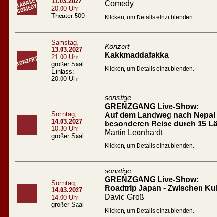
11.03.2027
Comedy
20.00 Uhr
Theater 509
Klicken, um Details einzublenden.
Samstag,
Konzert
13.03.2027
Kakkmaddafakka
21.00 Uhr
großer Saal
Klicken, um Details einzublenden.
Einlass:
20.00 Uhr
sonstige
GRENZGANG Live-Show:
Sonntag,
Auf dem Landweg nach Nepal D
14.03.2027
besonderen Reise durch 15 L
10.30 Uhr
Martin Leonhardt
großer Saal
Klicken, um Details einzublenden.
sonstige
GRENZGANG Live-Show:
Sonntag,
Roadtrip Japan - Zwischen Ku
14.03.2027
David Groß
14.00 Uhr
großer Saal
Klicken, um Details einzublenden.