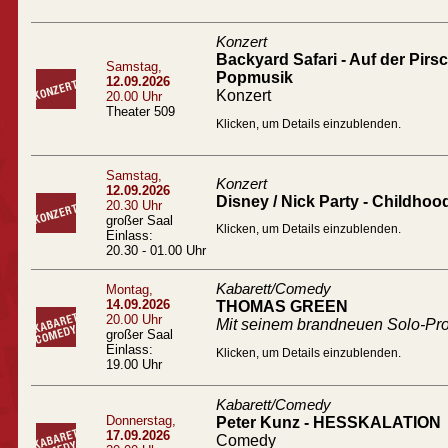
Konzert
Backyard Safari - Auf der Pir
Samstag,
Popmusik
12.09.2026
Konzert
20.00 Uhr
Theater 509
Klicken, um Details einzublenden.
Samstag,
Konzert
12.09.2026
Disney / Nick Party - Childhoo
20.30 Uhr
großer Saal
Klicken, um Details einzublenden.
Einlass:
20.30 - 01.00 Uhr
Kabarett/Comedy
Montag,
14.09.2026
THOMAS GREEN
20.00 Uhr
Mit seinem brandneuen Solo-
großer Saal
Einlass:
Klicken, um Details einzublenden.
19.00 Uhr
Kabarett/Comedy
Donnerstag,
Peter Kunz - HESSKALATION
17.09.2026
Comedy