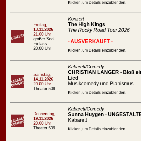
Klicken, um Details einzublenden.
Konzert
The High Kings
Freitag,
13.11.2026
The Rocky Road Tour 2026
21.00 Uhr
großer Saal
- AUSVERKAUFT -
Einlass:
20.00 Uhr
Klicken, um Details einzublenden.
Kabarett/Comedy
CHRISTIAN LANGER - Bloß ein l
Samstag,
Lied
14.11.2026
Musikcomedy und Pianismus
20.00 Uhr
Theater 509
Klicken, um Details einzublenden.
Kabarett/Comedy
Donnerstag,
Sunna Huygen - UNGESTALT
19.11.2026
Kabarett
20.00 Uhr
Theater 509
Klicken, um Details einzublenden.