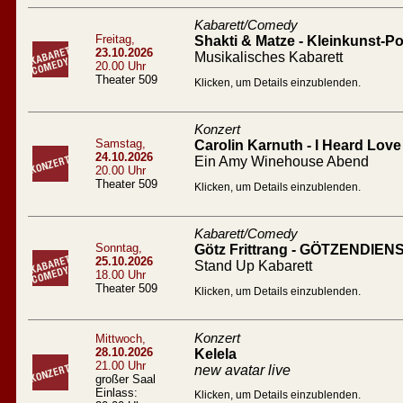
Kabarett/Comedy
Freitag,
Shakti & Matze - Kleinkunst-Po
23.10.2026
Musikalisches Kabarett
20.00 Uhr
Theater 509
Klicken, um Details einzublenden.
Konzert
Samstag,
Carolin Karnuth - I Heard Love 
24.10.2026
Ein Amy Winehouse Abend
20.00 Uhr
Theater 509
Klicken, um Details einzublenden.
Kabarett/Comedy
Sonntag,
Götz Frittrang - GÖTZENDIEN
25.10.2026
Stand Up Kabarett
18.00 Uhr
Theater 509
Klicken, um Details einzublenden.
Konzert
Mittwoch,
28.10.2026
Kelela
21.00 Uhr
new avatar live
großer Saal
Einlass:
Klicken, um Details einzublenden.