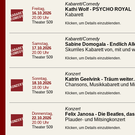
Kabarett/Comedy
Freitag,
Kathi Wolf - PSYCHO ROYAL
16.10.2026
Kabarett
20.00 Uhr
Theater 509
Klicken, um Details einzublenden.
Kabarett/Comedy
Samstag,
Sabine Domogala - Endlich All
17.10.2026
Skurriles Kabarett von, mit un
20.00 Uhr
Theater 509
Klicken, um Details einzublenden.
Konzert
Sonntag,
Katrin Geelvink - Träum weiter
18.10.2026
Chansons, Musikkabarett und M
18.00 Uhr
Theater 509
Klicken, um Details einzublenden.
Konzert
Donnerstag,
Felix Janosa - Die Beatles, d
22.10.2026
Plauder- und Mitsingkonzert
20.00 Uhr
Theater 509
Klicken, um Details einzublenden.