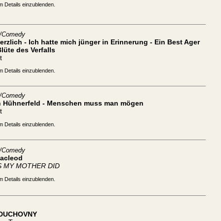
m Details einzublenden.
t/Comedy
rzlich - Ich hatte mich jünger in Erinnerung - Ein Best Ager
Blüte des Verfalls
t
m Details einzublenden.
t/Comedy
n Hühnerfeld - Menschen muss man mögen
t
m Details einzublenden.
t/Comedy
Macleod
S MY MOTHER DID
m Details einzublenden.
 DUCHOVNY