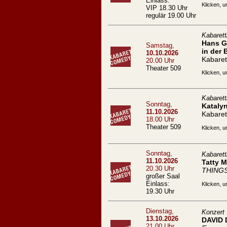
Einlass:
Klicken, u
VIP 18.30 Uhr
regulär 19.00 Uhr
Kabaret
Hans Ge
Samstag,
in der 
10.10.2026
Kabaret
20.00 Uhr
Theater 509
Klicken, u
Kabaret
Sonntag,
Kataly
11.10.2026
Kabaret
18.00 Uhr
Theater 509
Klicken, u
Sonntag,
Kabaret
11.10.2026
Tatty 
20.30 Uhr
THING
großer Saal
Einlass:
Klicken, u
19.30 Uhr
Dienstag,
Konzert
13.10.2026
DAVID
21.00 Uhr