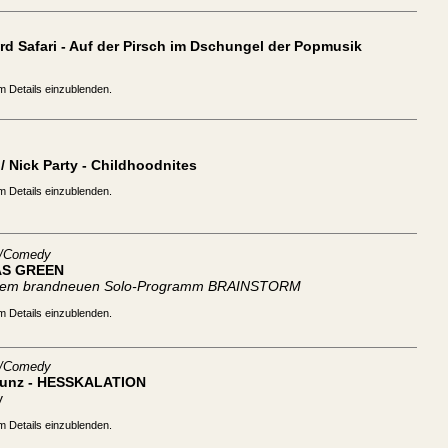
d Safari - Auf der Pirsch im Dschungel der Popmusik
m Details einzublenden.
/ Nick Party - Childhoodnites
m Details einzublenden.
t/Comedy
S GREEN
inem brandneuen Solo-Programm BRAINSTORM
m Details einzublenden.
t/Comedy
Kunz - HESSKALATION
y
m Details einzublenden.