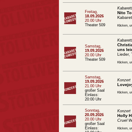
Kabaret
Freitag,
Nito To
18.09.2026
Kabaret
20.00 Uhr
Theater 509
Klicken, u
Kabaret
Christ
Samstag,
uns lei
19.09.2026
Lieder,
20.00 Uhr
Theater 509
Klicken, u
Samstag,
Konzert
19.09.2026
Lovejo
21.00 Uhr
großer Saal
Klicken, u
Einlass:
20:00 Uhr
Sonntag,
Konzert
20.09.2026
Holly 
20.00 Uhr
Cruel W
großer Saal
Einlass:
Klicken, u