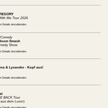
REGORY
With Me Tour 2026
m Details einzublenden.
t/Comedy
Boom Smash
omedy Show
m Details einzublenden.
na & Lysander - Kopf aus!
m Details einzublenden.
ai
TE BACK Tour
t aus dem Luxor)
m Details einzublenden.