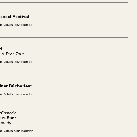
essel Festival
m Details einzublenden.
i
 a Tear Tour
m Details einzublenden.
lner Bücherfest
m Details einzublenden.
t/Comedy
auslöser
omedy
m Details einzublenden.