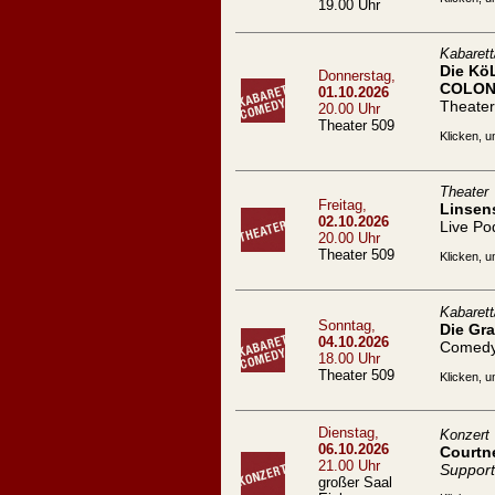
19.00 Uhr
Kabaret
Die Kö
Donnerstag,
COLON
01.10.2026
Theater
20.00 Uhr
Theater 509
Klicken, u
Theater
Freitag,
Linsen
02.10.2026
Live Po
20.00 Uhr
Theater 509
Klicken, u
Kabaret
Sonntag,
Die Gra
04.10.2026
Comed
18.00 Uhr
Theater 509
Klicken, u
Dienstag,
Konzert
06.10.2026
Courtn
21.00 Uhr
Support
großer Saal