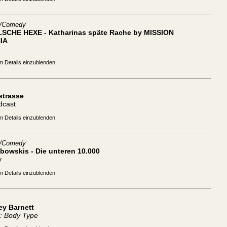
t/Comedy
LSCHE HEXE - Katharinas späte Rache by MISSION
IA
m Details einzublenden.
strasse
dcast
m Details einzublenden.
t/Comedy
bowskis - Die unteren 10.000
y
m Details einzublenden.
ey Barnett
: Body Type