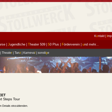
K
o
ntakt
|
I
mp
urse
|
J
ugendliche
|
T
heater 509
|
5
0 Plus
|
F
örderverein
|
u
nd mehr...
|
Theate
r
|
Tan
z
|
Karneva
l
|
sonsti
g
e
EET
t Steps Tour
m Details einzublenden.