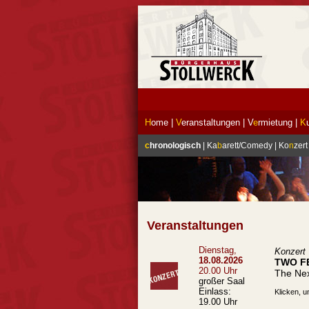
H
ome
|
V
eranstaltungen
|
V
e
rmietung
|
K
c
hronologisch
|
Ka
b
arett/Comedy
|
Ko
n
zert
Veranstaltungen
Dienstag,
Konzert
18.08.2026
TWO F
20.00 Uhr
The Nex
großer Saal
Einlass:
Klicken, u
19.00 Uhr