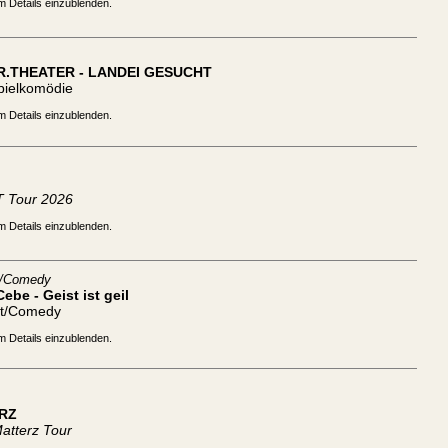
m Details einzublenden.
R.THEATER - LANDEI GESUCHT
pielkomödie
m Details einzublenden.
 Tour 2026
m Details einzublenden.
t/Comedy
ebe - Geist ist geil
tt/Comedy
m Details einzublenden.
RZ
atterz Tour