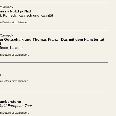
t/Comedy
rres - Nützt ja Nix!
t, Komedy, Kwatsch und Kwalität
m Details einzublenden.
t/Comedy
ian Gottschalk und Thomas Franz - Das mit dem Hamster tut
d
 Texte, Kalauer
m Details einzublenden.
y
m Details einzublenden.
Humberstone
orld European Tour
m Details einzublenden.