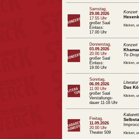
Samstag,
Konzert
29.08.2026
Hexenk
17.55 Uhr
großer Saal
Klicken, u
Einlass:
17.00 Uhr
Donnerstag,
Konzert
03.09.2026
Khamar
20.00 Uhr
To Drop
großer Saal
Einlass:
Klicken, u
19.00 Uhr
Sonntag,
Literatur
06.09.2026
Das Kö
11.00 Uhr
großer Saal
Klicken, u
Verstaltungs-
dauer 11-18 Uhr
Kabaret
Freitag,
Selbst
11.09.2026
Improc
20.00 Uhr
Theater 509
Klicken, u