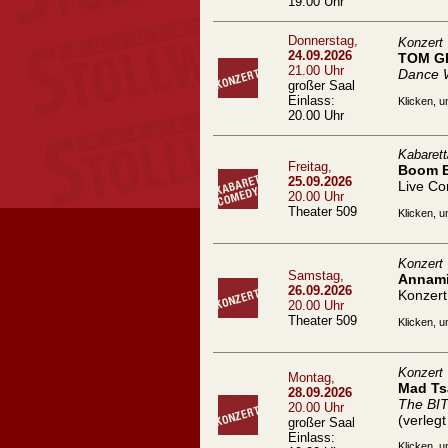
19.00 Uhr
Donnerstag,
Konzert
24.09.2026
TOM G
21.00 Uhr
Dance 
großer Saal
Einlass:
Klicken, u
20.00 Uhr
Kabaret
Freitag,
Boom 
25.09.2026
Live C
20.00 Uhr
Theater 509
Klicken, u
Konzert
Samstag,
Annami
26.09.2026
Konzert
20.00 Uhr
Theater 509
Klicken, u
Konzert
Montag,
Mad Ts
28.09.2026
The BI
20.00 Uhr
(verleg
großer Saal
Einlass:
Klicken, u