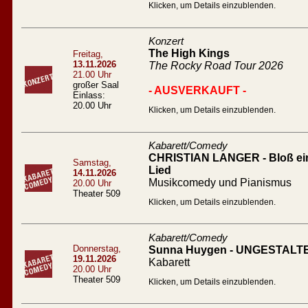
Klicken, um Details einzublenden.
Konzert
The High Kings
Freitag,
13.11.2026
The Rocky Road Tour 2026
21.00 Uhr
großer Saal
- AUSVERKAUFT -
Einlass:
20.00 Uhr
Klicken, um Details einzublenden.
Kabarett/Comedy
CHRISTIAN LANGER - Bloß ein l
Samstag,
Lied
14.11.2026
Musikcomedy und Pianismus
20.00 Uhr
Theater 509
Klicken, um Details einzublenden.
Kabarett/Comedy
Donnerstag,
Sunna Huygen - UNGESTALT
19.11.2026
Kabarett
20.00 Uhr
Theater 509
Klicken, um Details einzublenden.