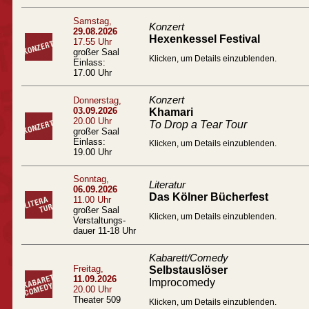
Samstag,
Konzert
29.08.2026
Hexenkessel Festival
17.55 Uhr
großer Saal
Klicken, um Details einzublenden.
Einlass:
17.00 Uhr
Konzert
Donnerstag,
03.09.2026
Khamari
20.00 Uhr
To Drop a Tear Tour
großer Saal
Einlass:
Klicken, um Details einzublenden.
19.00 Uhr
Sonntag,
Literatur
06.09.2026
Das Kölner Bücherfest
11.00 Uhr
großer Saal
Klicken, um Details einzublenden.
Verstaltungs-
dauer 11-18 Uhr
Kabarett/Comedy
Freitag,
Selbstauslöser
11.09.2026
Improcomedy
20.00 Uhr
Theater 509
Klicken, um Details einzublenden.