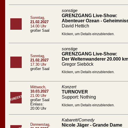
sonstige
GRENZGANG Live-Show:
Sonntag,
Abenteuer Ozean - Geheimnis
21.02.2027
David Hettich
14.00 Uhr
großer Saal
Klicken, um Details einzublenden.
sonstige
GRENZGANG Live-Show:
Sonntag,
Der Weltenwanderer 20.000 km
21.02.2027
Gregor Sieböck
17.30 Uhr
großer Saal
Klicken, um Details einzublenden.
Konzert
Mittwoch,
10.03.2027
TURNOVER
21.00 Uhr
Support: Nothing
großer Saal
Einlass:
Klicken, um Details einzublenden.
20:00 Uhr
Kabarett/Comedy
Donnerstag,
Nicole Jäger - Grande Dame