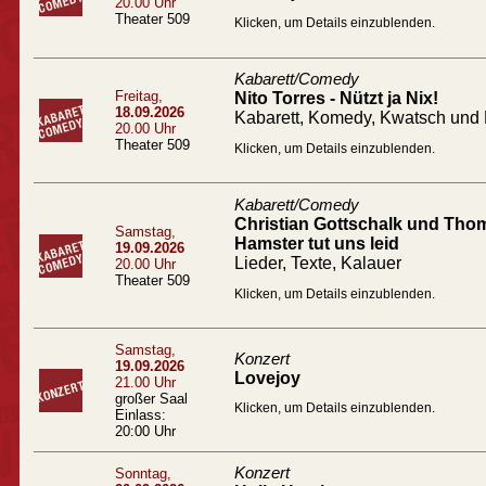
20.00 Uhr
Theater 509
Klicken, um Details einzublenden.
Kabarett/Comedy
Freitag,
Nito Torres - Nützt ja Nix!
18.09.2026
Kabarett, Komedy, Kwatsch und 
20.00 Uhr
Theater 509
Klicken, um Details einzublenden.
Kabarett/Comedy
Christian Gottschalk und Tho
Samstag,
Hamster tut uns leid
19.09.2026
Lieder, Texte, Kalauer
20.00 Uhr
Theater 509
Klicken, um Details einzublenden.
Samstag,
Konzert
19.09.2026
Lovejoy
21.00 Uhr
großer Saal
Klicken, um Details einzublenden.
Einlass:
20:00 Uhr
Konzert
Sonntag,