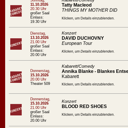
Kabarett/Comedy
Sonntag,
11.10.2026
Tatty Macleod
20.30 Uhr
THINGS MY MOTHER DID
großer Saal
Einlass:
Klicken, um Details einzublenden.
19.30 Uhr
Konzert
Dienstag,
13.10.2026
DAVID DUCHOVNY
21.00 Uhr
European Tour
großer Saal
Einlass:
Klicken, um Details einzublenden.
20.00 Uhr
Kabarett/Comedy
Donnerstag,
Annika Blanke - Blankes Entse
15.10.2026
Kabarett
20.00 Uhr
Theater 509
Klicken, um Details einzublenden.
Donnerstag,
Konzert
15.10.2026
BLOOD RED SHOES
21.00 Uhr
großer Saal
Klicken, um Details einzublenden.
Einlass:
20.00 Uhr