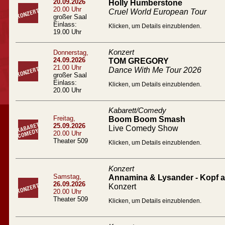
20.09.2026
Holly Humberstone
20.00 Uhr
Cruel World European Tour
großer Saal
Einlass:
Klicken, um Details einzublenden.
19.00 Uhr
Konzert
Donnerstag,
24.09.2026
TOM GREGORY
21.00 Uhr
Dance With Me Tour 2026
großer Saal
Einlass:
Klicken, um Details einzublenden.
20.00 Uhr
Kabarett/Comedy
Freitag,
Boom Boom Smash
25.09.2026
Live Comedy Show
20.00 Uhr
Theater 509
Klicken, um Details einzublenden.
Konzert
Samstag,
Annamina & Lysander - Kopf a
26.09.2026
Konzert
20.00 Uhr
Theater 509
Klicken, um Details einzublenden.