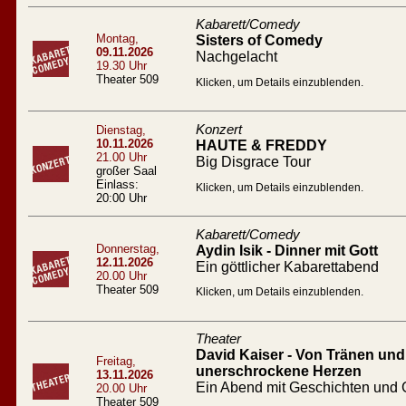
Kabarett/Comedy
Montag,
Sisters of Comedy
09.11.2026
Nachgelacht
19.30 Uhr
Theater 509
Klicken, um Details einzublenden.
Konzert
Dienstag,
10.11.2026
HAUTE & FREDDY
21.00 Uhr
Big Disgrace Tour
großer Saal
Einlass:
Klicken, um Details einzublenden.
20:00 Uhr
Kabarett/Comedy
Donnerstag,
Aydin Isik - Dinner mit Gott
12.11.2026
Ein göttlicher Kabarettabend
20.00 Uhr
Theater 509
Klicken, um Details einzublenden.
Theater
David Kaiser - Von Tränen und 
Freitag,
unerschrockene Herzen
13.11.2026
Ein Abend mit Geschichten und
20.00 Uhr
Theater 509