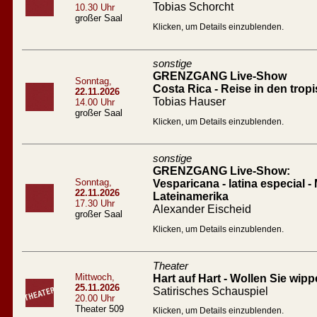
Tobias Schorcht
10.30 Uhr
großer Saal
Klicken, um Details einzublenden.
sonstige
GRENZGANG Live-Show
Sonntag,
Costa Rica - Reise in den tro
22.11.2026
Tobias Hauser
14.00 Uhr
großer Saal
Klicken, um Details einzublenden.
sonstige
GRENZGANG Live-Show:
Sonntag,
Vesparicana - latina especial -
22.11.2026
Lateinamerika
17.30 Uhr
Alexander Eischeid
großer Saal
Klicken, um Details einzublenden.
Theater
Mittwoch,
Hart auf Hart - Wollen Sie wip
25.11.2026
Satirisches Schauspiel
20.00 Uhr
Theater 509
Klicken, um Details einzublenden.