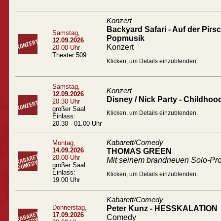
Konzert
Backyard Safari - Auf der Pir
Samstag,
Popmusik
12.09.2026
Konzert
20.00 Uhr
Theater 509
Klicken, um Details einzublenden.
Samstag,
Konzert
12.09.2026
Disney / Nick Party - Childhoo
20.30 Uhr
großer Saal
Klicken, um Details einzublenden.
Einlass:
20.30 - 01.00 Uhr
Kabarett/Comedy
Montag,
14.09.2026
THOMAS GREEN
20.00 Uhr
Mit seinem brandneuen Solo-
großer Saal
Einlass:
Klicken, um Details einzublenden.
19.00 Uhr
Kabarett/Comedy
Donnerstag,
Peter Kunz - HESSKALATION
17.09.2026
Comedy