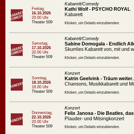
Kabarett/Comedy
Freitag,
Kathi Wolf - PSYCHO ROYAL
16.10.2026
Kabarett
20.00 Uhr
Theater 509
Klicken, um Details einzublenden.
Kabarett/Comedy
Samstag,
Sabine Domogala - Endlich All
17.10.2026
Skurriles Kabarett von, mit un
20.00 Uhr
Theater 509
Klicken, um Details einzublenden.
Konzert
Sonntag,
Katrin Geelvink - Träum weiter
18.10.2026
Chansons, Musikkabarett und M
18.00 Uhr
Theater 509
Klicken, um Details einzublenden.
Konzert
Donnerstag,
Felix Janosa - Die Beatles, d
22.10.2026
Plauder- und Mitsingkonzert
20.00 Uhr
Theater 509
Klicken, um Details einzublenden.