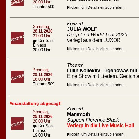
20.00 Uhr
Theater 509
Klicken, um Details einzublenden.
Konzert
Samstag,
JULIA WOLF
28.11.2026
Deep End World Tour 2026
21.00 Uhr
verlegt aus dem LUXOR
großer Saal
Einlass:
Klicken, um Details einzublenden.
20.00 Uhr
Theater
Sonntag,
Lilith Kollektiv - Irgendwas mit
29.11.2026
Eine Show mit Liedern, Gedicht
18.00 Uhr
Theater 509
Klicken, um Details einzublenden.
Veranstaltung abgesagt!
Konzert
Sonntag,
Mammoth
29.11.2026
Support Florence Black
20.00 Uhr
Verlegt in die Live Music Hall
großer Saal
Einlass:
Klicken, um Details einzublenden.
19.00 Uhr