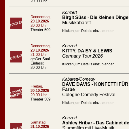
20.00 Uhr
Konzert
Donnerstag,
Birgit Süss - Die kleinen Dinge
29.10.2026
Musikkabarett
20.00 Uhr
Theater 509
Klicken, um Details einzublenden.
Konzert
Donnerstag,
29.10.2026
KITTY, DAISY & LEWIS
21.00 Uhr
Germany Tour 2026
großer Saal
Einlass:
Klicken, um Details einzublenden.
20.00 Uhr
Kabarett/Comedy
DAVE DAVIS - KONFETTI FÜR A
Freitag,
Farbe
30.10.2026
Cologne Comedy Festival
20.00 Uhr
Theater 509
Klicken, um Details einzublenden.
Konzert
Samstag,
Ashley Hribar - Das Cabinet des
31.10.2026
Stummfilm mit Live-Musik