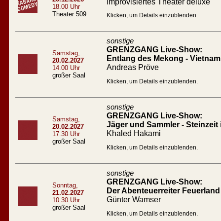
Improvisiertes Theater deluxe
18.00 Uhr
Theater 509
Klicken, um Details einzublenden.
sonstige
GRENZGANG Live-Show:
Samstag,
Entlang des Mekong - Vietna
20.02.2027
Andreas Pröve
14.00 Uhr
großer Saal
Klicken, um Details einzublenden.
sonstige
GRENZGANG Live-Show:
Samstag,
Jäger und Sammler - Steinzeit
20.02.2027
Khaled Hakami
17.30 Uhr
großer Saal
Klicken, um Details einzublenden.
sonstige
GRENZGANG Live-Show:
Sonntag,
Der Abenteuerreiter Feuerland
21.02.2027
Günter Wamser
10.30 Uhr
großer Saal
Klicken, um Details einzublenden.