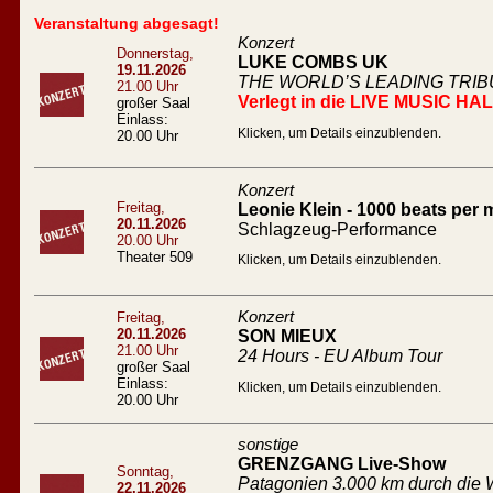
Veranstaltung abgesagt!
Konzert
Donnerstag,
LUKE COMBS UK
19.11.2026
THE WORLD’S LEADING TRI
21.00 Uhr
Verlegt in die LIVE MUSIC HA
großer Saal
Einlass:
Klicken, um Details einzublenden.
20.00 Uhr
Konzert
Freitag,
Leonie Klein - 1000 beats per 
20.11.2026
Schlagzeug-Performance
20.00 Uhr
Theater 509
Klicken, um Details einzublenden.
Konzert
Freitag,
20.11.2026
SON MIEUX
21.00 Uhr
24 Hours - EU Album Tour
großer Saal
Einlass:
Klicken, um Details einzublenden.
20.00 Uhr
sonstige
GRENZGANG Live-Show
Sonntag,
Patagonien 3.000 km durch die W
22.11.2026