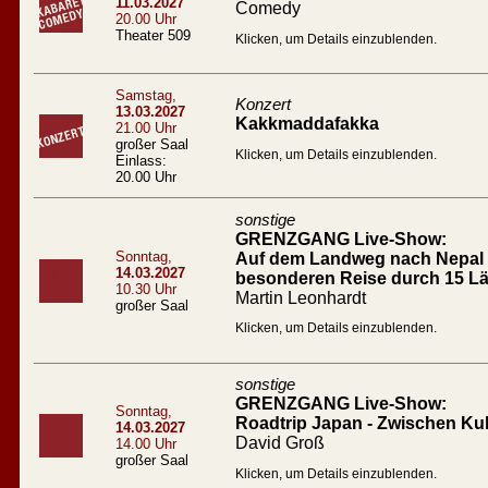
11.03.2027
Comedy
20.00 Uhr
Theater 509
Klicken, um Details einzublenden.
Samstag,
Konzert
13.03.2027
Kakkmaddafakka
21.00 Uhr
großer Saal
Klicken, um Details einzublenden.
Einlass:
20.00 Uhr
sonstige
GRENZGANG Live-Show:
Sonntag,
Auf dem Landweg nach Nepal D
14.03.2027
besonderen Reise durch 15 L
10.30 Uhr
Martin Leonhardt
großer Saal
Klicken, um Details einzublenden.
sonstige
GRENZGANG Live-Show:
Sonntag,
Roadtrip Japan - Zwischen Ku
14.03.2027
David Groß
14.00 Uhr
großer Saal
Klicken, um Details einzublenden.