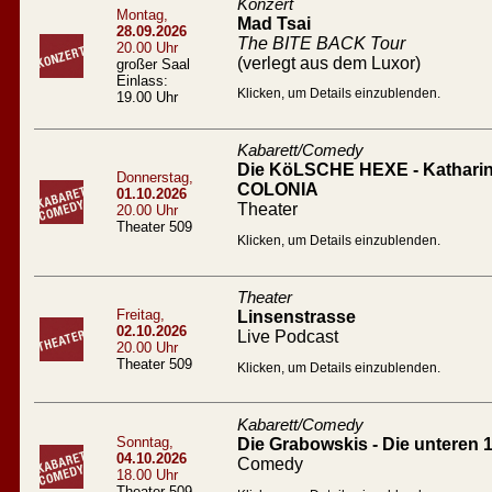
Konzert
Montag,
Mad Tsai
28.09.2026
The BITE BACK Tour
20.00 Uhr
(verlegt aus dem Luxor)
großer Saal
Einlass:
Klicken, um Details einzublenden.
19.00 Uhr
Kabarett/Comedy
Die KöLSCHE HEXE - Katharin
Donnerstag,
COLONIA
01.10.2026
Theater
20.00 Uhr
Theater 509
Klicken, um Details einzublenden.
Theater
Freitag,
Linsenstrasse
02.10.2026
Live Podcast
20.00 Uhr
Theater 509
Klicken, um Details einzublenden.
Kabarett/Comedy
Sonntag,
Die Grabowskis - Die unteren 
04.10.2026
Comedy
18.00 Uhr
Theater 509