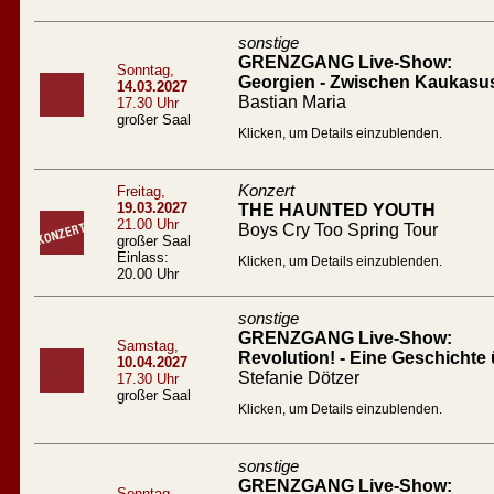
sonstige
GRENZGANG Live-Show:
Sonntag,
Georgien - Zwischen Kaukasu
14.03.2027
Bastian Maria
17.30 Uhr
großer Saal
Klicken, um Details einzublenden.
Konzert
Freitag,
19.03.2027
THE HAUNTED YOUTH
21.00 Uhr
Boys Cry Too Spring Tour
großer Saal
Einlass:
Klicken, um Details einzublenden.
20.00 Uhr
sonstige
GRENZGANG Live-Show:
Samstag,
Revolution! - Eine Geschichte 
10.04.2027
Stefanie Dötzer
17.30 Uhr
großer Saal
Klicken, um Details einzublenden.
sonstige
GRENZGANG Live-Show:
Sonntag,