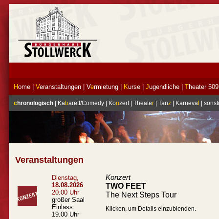
H
ome
|
V
eranstaltungen
|
V
e
rmietung
|
K
urse
|
J
ugendliche
|
T
heater 509
c
hronologisch
|
Ka
b
arett/Comedy
|
Ko
n
zert
|
Theate
r
|
Tan
z
|
Karneva
l
|
sonst
Veranstaltungen
Konzert
Dienstag,
18.08.2026
TWO FEET
20.00 Uhr
The Next Steps Tour
großer Saal
Einlass:
Klicken, um Details einzublenden.
19.00 Uhr