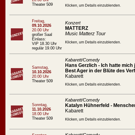
Theater 509
Klicken, um Details einzublenden.
Freitag,
Konzert
09.10.2026
MATTERZ
20.00 Uhr
Music Matterz Tour
großer Saal
Einlass:
Klicken, um Details einzublenden.
VIP 18.30 Uhr
regulär 19.00 Uhr
Kabarett/Comedy
Hans Gerzlich - Ich hatte mich 
Samstag,
Best Ager in der Blüte des Verf
10.10.2026
Kabarett
20.00 Uhr
Theater 509
Klicken, um Details einzublenden.
Kabarett/Comedy
Sonntag,
Katalyn Hühnerfeld - Mensc
11.10.2026
Kabarett
18.00 Uhr
Theater 509
Klicken, um Details einzublenden.