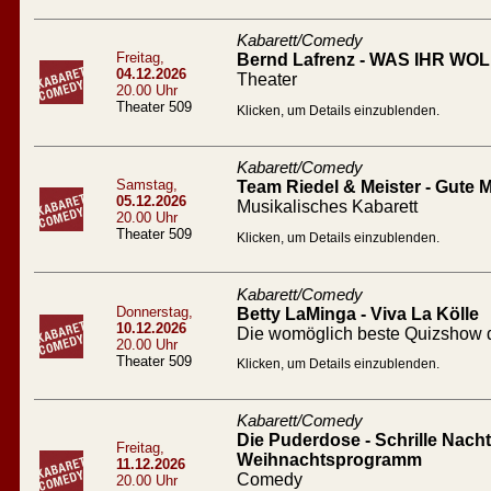
Kabarett/Comedy
Freitag,
Bernd Lafrenz - WAS IHR WOLL
04.12.2026
Theater
20.00 Uhr
Theater 509
Klicken, um Details einzublenden.
Kabarett/Comedy
Samstag,
Team Riedel & Meister - Gute
05.12.2026
Musikalisches Kabarett
20.00 Uhr
Theater 509
Klicken, um Details einzublenden.
Kabarett/Comedy
Donnerstag,
Betty LaMinga - Viva La Kölle
10.12.2026
Die womöglich beste Quizshow d
20.00 Uhr
Theater 509
Klicken, um Details einzublenden.
Kabarett/Comedy
Die Puderdose - Schrille Nacht 
Freitag,
Weihnachtsprogramm
11.12.2026
Comedy
20.00 Uhr