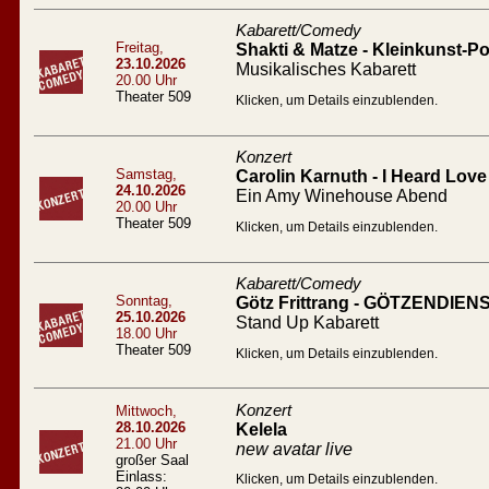
Kabarett/Comedy
Freitag,
Shakti & Matze - Kleinkunst-Po
23.10.2026
Musikalisches Kabarett
20.00 Uhr
Theater 509
Klicken, um Details einzublenden.
Konzert
Samstag,
Carolin Karnuth - I Heard Love 
24.10.2026
Ein Amy Winehouse Abend
20.00 Uhr
Theater 509
Klicken, um Details einzublenden.
Kabarett/Comedy
Sonntag,
Götz Frittrang - GÖTZENDIEN
25.10.2026
Stand Up Kabarett
18.00 Uhr
Theater 509
Klicken, um Details einzublenden.
Konzert
Mittwoch,
28.10.2026
Kelela
21.00 Uhr
new avatar live
großer Saal
Einlass:
Klicken, um Details einzublenden.