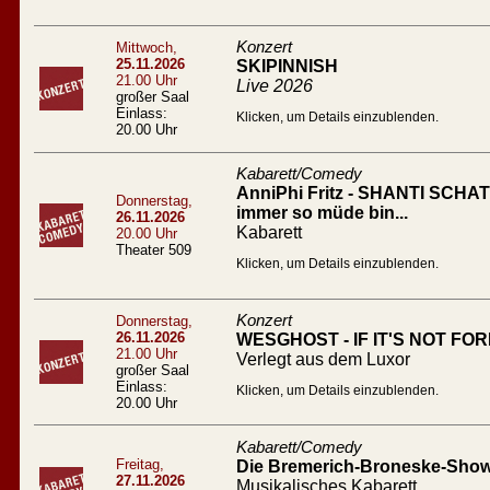
Konzert
Mittwoch,
25.11.2026
SKIPINNISH
21.00 Uhr
Live 2026
großer Saal
Einlass:
Klicken, um Details einzublenden.
20.00 Uhr
Kabarett/Comedy
AnniPhi Fritz - SHANTI SCHATZ
Donnerstag,
immer so müde bin...
26.11.2026
Kabarett
20.00 Uhr
Theater 509
Klicken, um Details einzublenden.
Konzert
Donnerstag,
26.11.2026
WESGHOST - IF IT'S NOT FO
21.00 Uhr
Verlegt aus dem Luxor
großer Saal
Einlass:
Klicken, um Details einzublenden.
20.00 Uhr
Kabarett/Comedy
Freitag,
Die Bremerich-Broneske-Show 
27.11.2026
Musikalisches Kabarett