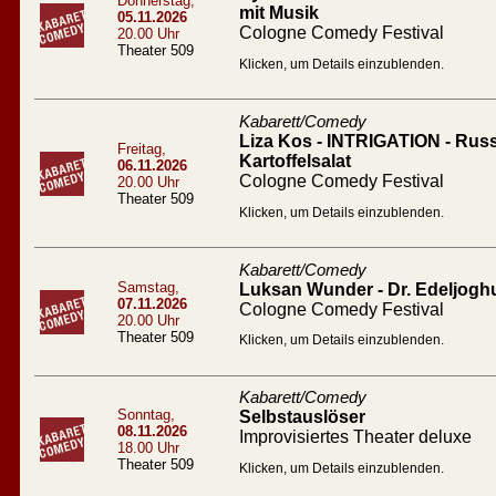
Donnerstag,
mit Musik
05.11.2026
Cologne Comedy Festival
20.00 Uhr
Theater 509
Klicken, um Details einzublenden.
Kabarett/Comedy
Liza Kos - INTRIGATION - Russ
Freitag,
Kartoffelsalat
06.11.2026
Cologne Comedy Festival
20.00 Uhr
Theater 509
Klicken, um Details einzublenden.
Kabarett/Comedy
Samstag,
Luksan Wunder - Dr. Edeljogh
07.11.2026
Cologne Comedy Festival
20.00 Uhr
Theater 509
Klicken, um Details einzublenden.
Kabarett/Comedy
Sonntag,
Selbstauslöser
08.11.2026
Improvisiertes Theater deluxe
18.00 Uhr
Theater 509
Klicken, um Details einzublenden.