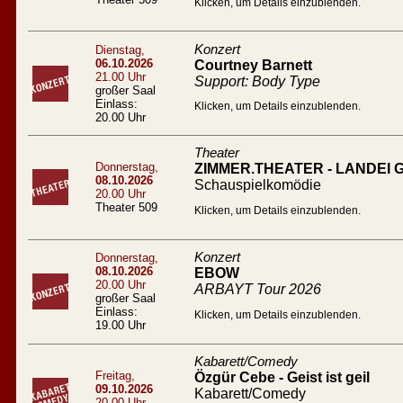
Klicken, um Details einzublenden.
Konzert
Dienstag,
06.10.2026
Courtney Barnett
21.00 Uhr
Support: Body Type
großer Saal
Einlass:
Klicken, um Details einzublenden.
20.00 Uhr
Theater
Donnerstag,
ZIMMER.THEATER - LANDEI
08.10.2026
Schauspielkomödie
20.00 Uhr
Theater 509
Klicken, um Details einzublenden.
Konzert
Donnerstag,
08.10.2026
EBOW
20.00 Uhr
ARBAYT Tour 2026
großer Saal
Einlass:
Klicken, um Details einzublenden.
19.00 Uhr
Kabarett/Comedy
Freitag,
Özgür Cebe - Geist ist geil
09.10.2026
Kabarett/Comedy
20.00 Uhr