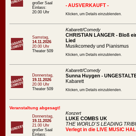
großer Saal
- AUSVERKAUFT -
Einlass:
20.00 Uhr
Klicken, um Details einzublenden.
Kabarett/Comedy
CHRISTIAN LANGER - Bloß ein l
Samstag,
Lied
14.11.2026
Musikcomedy und Pianismus
20.00 Uhr
Theater 509
Klicken, um Details einzublenden.
Kabarett/Comedy
Donnerstag,
Sunna Huygen - UNGESTALT
19.11.2026
Kabarett
20.00 Uhr
Theater 509
Klicken, um Details einzublenden.
Veranstaltung abgesagt!
Konzert
Donnerstag,
LUKE COMBS UK
19.11.2026
THE WORLD’S LEADING TRI
21.00 Uhr
Verlegt in die LIVE MUSIC HA
großer Saal
Einlass: