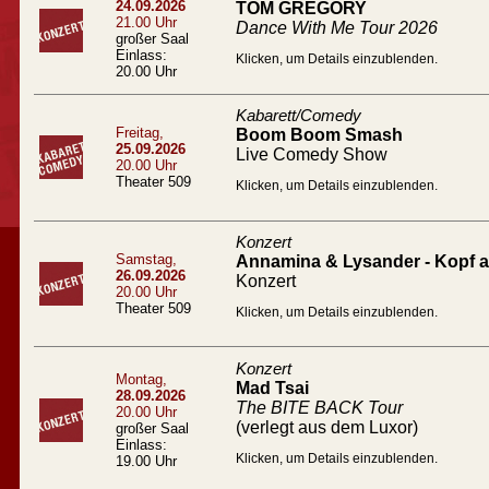
24.09.2026
TOM GREGORY
21.00 Uhr
Dance With Me Tour 2026
großer Saal
Einlass:
Klicken, um Details einzublenden.
20.00 Uhr
Kabarett/Comedy
Freitag,
Boom Boom Smash
25.09.2026
Live Comedy Show
20.00 Uhr
Theater 509
Klicken, um Details einzublenden.
Konzert
Samstag,
Annamina & Lysander - Kopf a
26.09.2026
Konzert
20.00 Uhr
Theater 509
Klicken, um Details einzublenden.
Konzert
Montag,
Mad Tsai
28.09.2026
The BITE BACK Tour
20.00 Uhr
(verlegt aus dem Luxor)
großer Saal
Einlass:
Klicken, um Details einzublenden.
19.00 Uhr