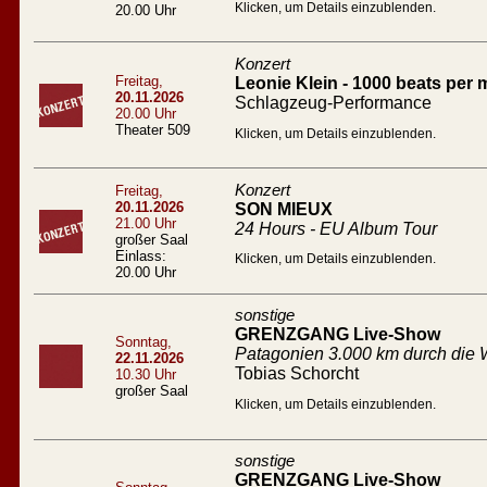
Klicken, um Details einzublenden.
20.00 Uhr
Konzert
Freitag,
Leonie Klein - 1000 beats per 
20.11.2026
Schlagzeug-Performance
20.00 Uhr
Theater 509
Klicken, um Details einzublenden.
Konzert
Freitag,
20.11.2026
SON MIEUX
21.00 Uhr
24 Hours - EU Album Tour
großer Saal
Einlass:
Klicken, um Details einzublenden.
20.00 Uhr
sonstige
GRENZGANG Live-Show
Sonntag,
Patagonien 3.000 km durch die W
22.11.2026
Tobias Schorcht
10.30 Uhr
großer Saal
Klicken, um Details einzublenden.
sonstige
GRENZGANG Live-Show