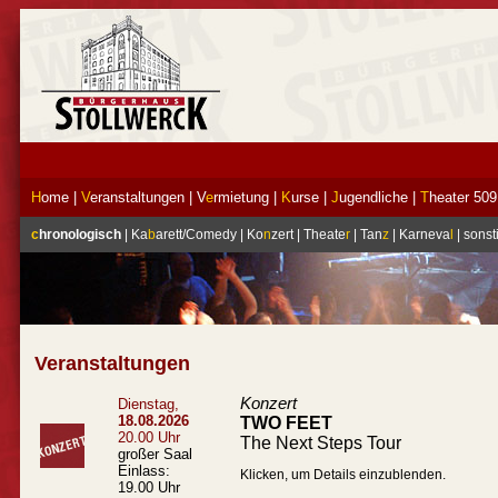
H
ome
|
V
eranstaltungen
|
V
e
rmietung
|
K
urse
|
J
ugendliche
|
T
heater 509
c
hronologisch
|
Ka
b
arett/Comedy
|
Ko
n
zert
|
Theate
r
|
Tan
z
|
Karneva
l
|
sonst
Veranstaltungen
Konzert
Dienstag,
18.08.2026
TWO FEET
20.00 Uhr
The Next Steps Tour
großer Saal
Einlass:
Klicken, um Details einzublenden.
19.00 Uhr