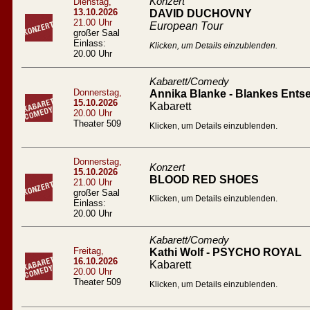
Konzert
Dienstag,
13.10.2026
DAVID DUCHOVNY
21.00 Uhr
European Tour
großer Saal
Einlass:
Klicken, um Details einzublenden.
20.00 Uhr
Kabarett/Comedy
Donnerstag,
Annika Blanke - Blankes Entse
15.10.2026
Kabarett
20.00 Uhr
Theater 509
Klicken, um Details einzublenden.
Donnerstag,
Konzert
15.10.2026
BLOOD RED SHOES
21.00 Uhr
großer Saal
Klicken, um Details einzublenden.
Einlass:
20.00 Uhr
Kabarett/Comedy
Freitag,
Kathi Wolf - PSYCHO ROYAL
16.10.2026
Kabarett
20.00 Uhr
Theater 509
Klicken, um Details einzublenden.