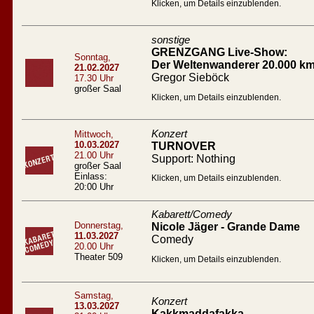
Klicken, um Details einzublenden.
sonstige
GRENZGANG Live-Show:
Sonntag,
Der Weltenwanderer 20.000 km
21.02.2027
Gregor Sieböck
17.30 Uhr
großer Saal
Klicken, um Details einzublenden.
Konzert
Mittwoch,
10.03.2027
TURNOVER
21.00 Uhr
Support: Nothing
großer Saal
Einlass:
Klicken, um Details einzublenden.
20:00 Uhr
Kabarett/Comedy
Donnerstag,
Nicole Jäger - Grande Dame
11.03.2027
Comedy
20.00 Uhr
Theater 509
Klicken, um Details einzublenden.
Samstag,
Konzert
13.03.2027
Kakkmaddafakka