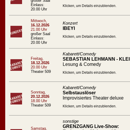
großer Saal
Einlass:
Klicken, um Details einzublenden.
20.00 Uhr
Mittwoch,
Konzert
16.12.2026
IBEYI
21.00 Uhr
großer Saal
Klicken, um Details einzublenden.
Einlass:
20.00 Uhr
Kabarett/Comedy
Freitag,
SEBASTIAN LEHMANN - KL
18.12.2026
Lesung & Comedy
20.00 Uhr
Theater 509
Klicken, um Details einzublenden.
Kabarett/Comedy
Sonntag,
Selbstauslöser
20.12.2026
Improvisiertes Theater deluxe
18.00 Uhr
Theater 509
Klicken, um Details einzublenden.
sonstige
GRENZGANG Live-Show:
Samstag,