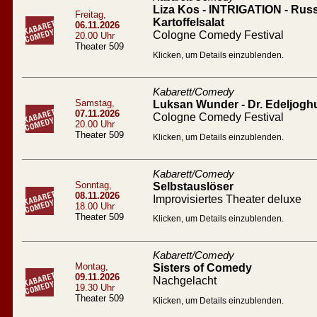
Liza Kos - INTRIGATION - Russ
Freitag,
Kartoffelsalat
06.11.2026
Cologne Comedy Festival
20.00 Uhr
Theater 509
Klicken, um Details einzublenden.
Kabarett/Comedy
Samstag,
Luksan Wunder - Dr. Edeljogh
07.11.2026
Cologne Comedy Festival
20.00 Uhr
Theater 509
Klicken, um Details einzublenden.
Kabarett/Comedy
Sonntag,
Selbstauslöser
08.11.2026
Improvisiertes Theater deluxe
18.00 Uhr
Theater 509
Klicken, um Details einzublenden.
Kabarett/Comedy
Montag,
Sisters of Comedy
09.11.2026
Nachgelacht
19.30 Uhr
Theater 509
Klicken, um Details einzublenden.