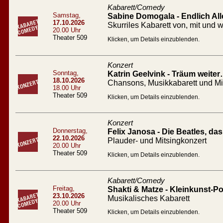
Kabarett/Comedy
Samstag,
Sabine Domogala - Endlich All
17.10.2026
Skurriles Kabarett von, mit un
20.00 Uhr
Theater 509
Klicken, um Details einzublenden.
Konzert
Sonntag,
Katrin Geelvink - Träum weiter
18.10.2026
Chansons, Musikkabarett und M
18.00 Uhr
Theater 509
Klicken, um Details einzublenden.
Konzert
Donnerstag,
Felix Janosa - Die Beatles, d
22.10.2026
Plauder- und Mitsingkonzert
20.00 Uhr
Theater 509
Klicken, um Details einzublenden.
Kabarett/Comedy
Freitag,
Shakti & Matze - Kleinkunst-Po
23.10.2026
Musikalisches Kabarett
20.00 Uhr
Theater 509
Klicken, um Details einzublenden.