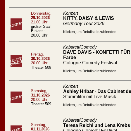
Konzert
Donnerstag,
29.10.2026
KITTY, DAISY & LEWIS
21.00 Uhr
Germany Tour 2026
großer Saal
Einlass:
Klicken, um Details einzublenden.
20.00 Uhr
Kabarett/Comedy
DAVE DAVIS - KONFETTI FÜR A
Freitag,
Farbe
30.10.2026
Cologne Comedy Festival
20.00 Uhr
Theater 509
Klicken, um Details einzublenden.
Konzert
Samstag,
Ashley Hribar - Das Cabinet des
31.10.2026
Stummfilm mit Live-Musik
20.00 Uhr
Theater 509
Klicken, um Details einzublenden.
Kabarett/Comedy
Sonntag,
Teresa Reichl und Lena Krebs 
01.11.2026
Cologne Comedy Festival