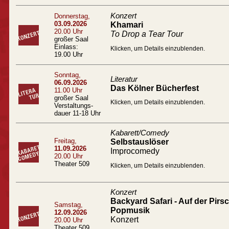
Konzert
Donnerstag,
03.09.2026
Khamari
20.00 Uhr
To Drop a Tear Tour
großer Saal
Einlass:
Klicken, um Details einzublenden.
19.00 Uhr
Sonntag,
Literatur
06.09.2026
Das Kölner Bücherfest
11.00 Uhr
großer Saal
Klicken, um Details einzublenden.
Verstaltungs-
dauer 11-18 Uhr
Kabarett/Comedy
Freitag,
Selbstauslöser
11.09.2026
Improcomedy
20.00 Uhr
Theater 509
Klicken, um Details einzublenden.
Konzert
Backyard Safari - Auf der Pir
Samstag,
Popmusik
12.09.2026
Konzert
20.00 Uhr
Theater 509