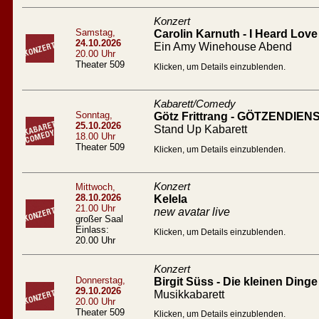
Konzert
Samstag,
Carolin Karnuth - I Heard Love 
24.10.2026
Ein Amy Winehouse Abend
20.00 Uhr
Theater 509
Klicken, um Details einzublenden.
Kabarett/Comedy
Sonntag,
Götz Frittrang - GÖTZENDIEN
25.10.2026
Stand Up Kabarett
18.00 Uhr
Theater 509
Klicken, um Details einzublenden.
Konzert
Mittwoch,
28.10.2026
Kelela
21.00 Uhr
new avatar live
großer Saal
Einlass:
Klicken, um Details einzublenden.
20.00 Uhr
Konzert
Donnerstag,
Birgit Süss - Die kleinen Dinge
29.10.2026
Musikkabarett
20.00 Uhr
Theater 509
Klicken, um Details einzublenden.