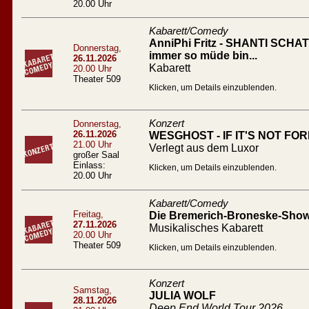
20.00 Uhr
Kabarett/Comedy
AnniPhi Fritz - SHANTI SCHATZ
Donnerstag,
immer so müde bin...
26.11.2026
Kabarett
20.00 Uhr
Theater 509
Klicken, um Details einzublenden.
Konzert
Donnerstag,
26.11.2026
WESGHOST - IF IT'S NOT FO
21.00 Uhr
Verlegt aus dem Luxor
großer Saal
Einlass:
Klicken, um Details einzublenden.
20.00 Uhr
Kabarett/Comedy
Freitag,
Die Bremerich-Broneske-Show 
27.11.2026
Musikalisches Kabarett
20.00 Uhr
Theater 509
Klicken, um Details einzublenden.
Konzert
Samstag,
JULIA WOLF
28.11.2026
Deep End World Tour 2026