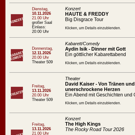
Konzert
Dienstag,
10.11.2026
HAUTE & FREDDY
21.00 Uhr
Big Disgrace Tour
großer Saal
Einlass:
Klicken, um Details einzublenden.
20:00 Uhr
Kabarett/Comedy
Donnerstag,
Aydin Isik - Dinner mit Gott
12.11.2026
Ein göttlicher Kabarettabend
20.00 Uhr
Theater 509
Klicken, um Details einzublenden.
Theater
David Kaiser - Von Tränen und 
Freitag,
unerschrockene Herzen
13.11.2026
Ein Abend mit Geschichten und
20.00 Uhr
Theater 509
Klicken, um Details einzublenden.
Konzert
The High Kings
Freitag,
13.11.2026
The Rocky Road Tour 2026
21.00 Uhr