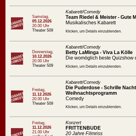
Kabarett/Comedy
Samstag,
Team Riedel & Meister - Gute
05.12.2026
Musikalisches Kabarett
20.00 Uhr
Theater 509
Klicken, um Details einzublenden.
Kabarett/Comedy
Donnerstag,
Betty LaMinga - Viva La Kölle
10.12.2026
Die womöglich beste Quizshow d
20.00 Uhr
Theater 509
Klicken, um Details einzublenden.
Kabarett/Comedy
Die Puderdose - Schrille Nacht 
Freitag,
Weihnachtsprogramm
11.12.2026
Comedy
20.00 Uhr
Theater 509
Klicken, um Details einzublenden.
Konzert
Freitag,
11.12.2026
FRITTENBUDE
21.00 Uhr
20 Jahre Filmriss