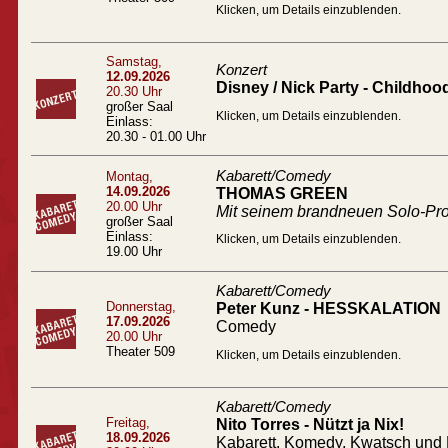
Klicken, um Details einzublenden.
Samstag,
Konzert
12.09.2026
Disney / Nick Party - Childhoo
20.30 Uhr
großer Saal
Klicken, um Details einzublenden.
Einlass:
20.30 - 01.00 Uhr
Kabarett/Comedy
Montag,
14.09.2026
THOMAS GREEN
20.00 Uhr
Mit seinem brandneuen Solo-
großer Saal
Einlass:
Klicken, um Details einzublenden.
19.00 Uhr
Kabarett/Comedy
Donnerstag,
Peter Kunz - HESSKALATION
17.09.2026
Comedy
20.00 Uhr
Theater 509
Klicken, um Details einzublenden.
Kabarett/Comedy
Freitag,
Nito Torres - Nützt ja Nix!
18.09.2026
Kabarett, Komedy, Kwatsch und 