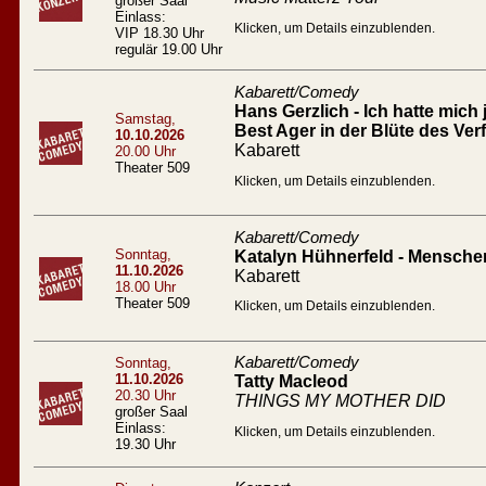
großer Saal
Einlass:
Klicken, um Details einzublenden.
VIP 18.30 Uhr
regulär 19.00 Uhr
Kabarett/Comedy
Hans Gerzlich - Ich hatte mich 
Samstag,
Best Ager in der Blüte des Verf
10.10.2026
Kabarett
20.00 Uhr
Theater 509
Klicken, um Details einzublenden.
Kabarett/Comedy
Sonntag,
Katalyn Hühnerfeld - Mensc
11.10.2026
Kabarett
18.00 Uhr
Theater 509
Klicken, um Details einzublenden.
Kabarett/Comedy
Sonntag,
11.10.2026
Tatty Macleod
20.30 Uhr
THINGS MY MOTHER DID
großer Saal
Einlass:
Klicken, um Details einzublenden.
19.30 Uhr