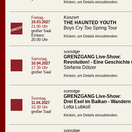
Klicken, um Details einzublenden.
Konzert
Freitag,
19.03.2027
THE HAUNTED YOUTH
21.00 Uhr
Boys Cry Too Spring Tour
großer Saal
Einlass:
Klicken, um Details einzublenden.
20.00 Uhr
sonstige
GRENZGANG Live-Show:
Samstag,
Revolution! - Eine Geschichte 
10.04.2027
Stefanie Dötzer
17.30 Uhr
großer Saal
Klicken, um Details einzublenden.
sonstige
GRENZGANG Live-Show:
Sonntag,
Drei Esel im Balkan - Wandern
11.04.2027
Lotta Lubkoll
10.30 Uhr
großer Saal
Klicken, um Details einzublenden.
sonstige