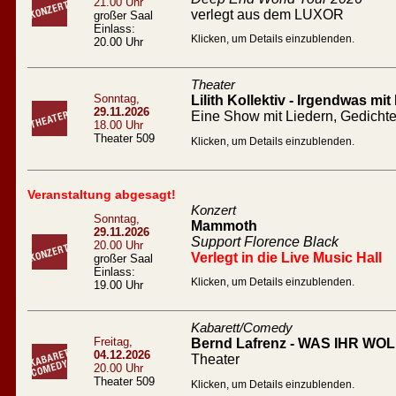
21.00 Uhr
verlegt aus dem LUXOR
großer Saal
Einlass:
Klicken, um Details einzublenden.
20.00 Uhr
Theater
Sonntag,
Lilith Kollektiv - Irgendwas mit
29.11.2026
Eine Show mit Liedern, Gedicht
18.00 Uhr
Theater 509
Klicken, um Details einzublenden.
Veranstaltung abgesagt!
Konzert
Sonntag,
Mammoth
29.11.2026
Support Florence Black
20.00 Uhr
Verlegt in die Live Music Hall
großer Saal
Einlass:
Klicken, um Details einzublenden.
19.00 Uhr
Kabarett/Comedy
Freitag,
Bernd Lafrenz - WAS IHR WOLL
04.12.2026
Theater
20.00 Uhr
Theater 509
Klicken, um Details einzublenden.