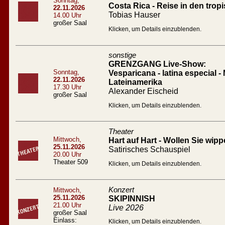
Sonntag,
Costa Rica - Reise in den tro
22.11.2026
Tobias Hauser
14.00 Uhr
großer Saal
Klicken, um Details einzublenden.
sonstige
GRENZGANG Live-Show:
Sonntag,
Vesparicana - latina especial -
22.11.2026
Lateinamerika
17.30 Uhr
Alexander Eischeid
großer Saal
Klicken, um Details einzublenden.
Theater
Mittwoch,
Hart auf Hart - Wollen Sie wip
25.11.2026
Satirisches Schauspiel
20.00 Uhr
Theater 509
Klicken, um Details einzublenden.
Konzert
Mittwoch,
25.11.2026
SKIPINNISH
21.00 Uhr
Live 2026
großer Saal
Einlass:
Klicken, um Details einzublenden.