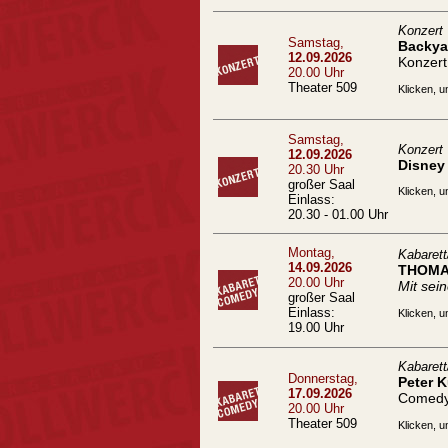
Konzert
Samstag,
Backyar
12.09.2026
Konzert
20.00 Uhr
Theater 509
Klicken, u
Samstag,
Konzert
12.09.2026
Disney 
20.30 Uhr
großer Saal
Klicken, u
Einlass:
20.30 - 01.00 Uhr
Montag,
Kabaret
14.09.2026
THOMA
20.00 Uhr
Mit se
großer Saal
Einlass:
Klicken, u
19.00 Uhr
Kabaret
Donnerstag,
Peter 
17.09.2026
Comed
20.00 Uhr
Theater 509
Klicken, u