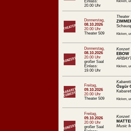
Einlass:
Klicken, u
20.00 Uhr
Theater
Donnerstag,
ZIMME
08.10.2026
Schaus
20.00 Uhr
Theater 509
Klicken, u
Donnerstag,
Konzert
08.10.2026
EBOW
20.00 Uhr
ARBAYT
großer Saal
Einlass:
Klicken, u
19.00 Uhr
Kabaret
Freitag,
Özgür C
09.10.2026
Kabare
20.00 Uhr
Theater 509
Klicken, u
Freitag,
Konzert
09.10.2026
MATTE
20.00 Uhr
Music M
großer Saal