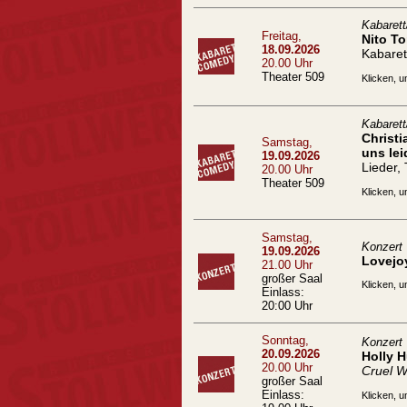
Kabaret
Freitag,
Nito To
18.09.2026
Kabaret
20.00 Uhr
Theater 509
Klicken, u
Kabaret
Christ
Samstag,
uns lei
19.09.2026
Lieder,
20.00 Uhr
Theater 509
Klicken, u
Samstag,
Konzert
19.09.2026
Lovejo
21.00 Uhr
großer Saal
Klicken, u
Einlass:
20:00 Uhr
Sonntag,
Konzert
20.09.2026
Holly 
20.00 Uhr
Cruel W
großer Saal
Einlass:
Klicken, u