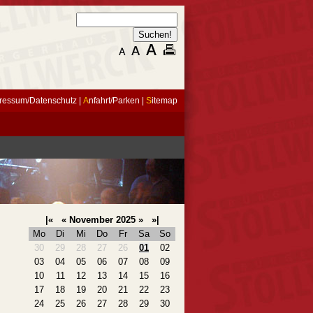
ressum/Datenschutz
|
A
nfahrt/Parken
|
S
itemap
|«
«
November 2025
»
»|
Mo
Di
Mi
Do
Fr
Sa
So
30
29
28
27
26
01
02
03
04
05
06
07
08
09
10
11
12
13
14
15
16
17
18
19
20
21
22
23
24
25
26
27
28
29
30