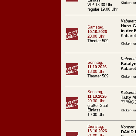
Einlass:
Klicken, u
VIP 18.30 Uhr
regulär 19.00 Uhr
Kabaret
Hans Ge
Samstag,
in der 
10.10.2026
Kabaret
20.00 Uhr
Theater 509
Klicken, u
Kabaret
Sonntag,
Kataly
11.10.2026
Kabaret
18.00 Uhr
Theater 509
Klicken, u
Sonntag,
Kabaret
11.10.2026
Tatty 
20.30 Uhr
THING
großer Saal
Einlass:
Klicken, u
19.30 Uhr
Dienstag,
Konzert
13.10.2026
DAVID
21.00 Uhr