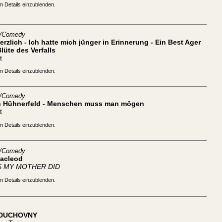
m Details einzublenden.
t/Comedy
rzlich - Ich hatte mich jünger in Erinnerung - Ein Best Ager
Blüte des Verfalls
t
m Details einzublenden.
t/Comedy
n Hühnerfeld - Menschen muss man mögen
t
m Details einzublenden.
t/Comedy
Macleod
S MY MOTHER DID
m Details einzublenden.
 DUCHOVNY