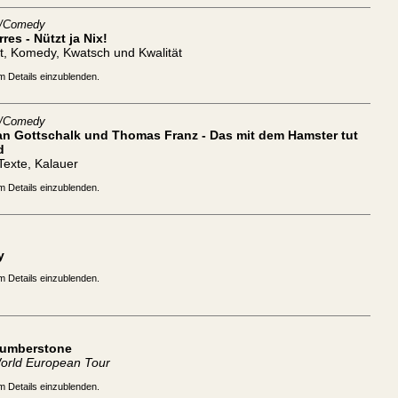
t/Comedy
rres - Nützt ja Nix!
t, Komedy, Kwatsch und Kwalität
m Details einzublenden.
t/Comedy
ian Gottschalk und Thomas Franz - Das mit dem Hamster tut
d
 Texte, Kalauer
m Details einzublenden.
y
m Details einzublenden.
Humberstone
orld European Tour
m Details einzublenden.