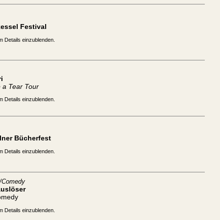
essel Festival
m Details einzublenden.
i
 a Tear Tour
m Details einzublenden.
lner Bücherfest
m Details einzublenden.
t/Comedy
auslöser
omedy
m Details einzublenden.