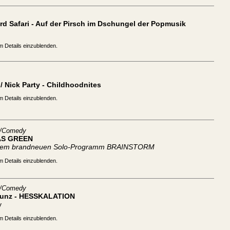
d Safari - Auf der Pirsch im Dschungel der Popmusik
m Details einzublenden.
/ Nick Party - Childhoodnites
m Details einzublenden.
t/Comedy
S GREEN
inem brandneuen Solo-Programm BRAINSTORM
m Details einzublenden.
t/Comedy
Kunz - HESSKALATION
y
m Details einzublenden.