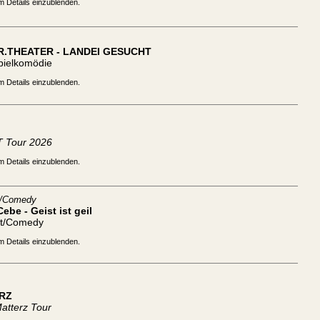
m Details einzublenden.
R.THEATER - LANDEI GESUCHT
pielkomödie
m Details einzublenden.
 Tour 2026
m Details einzublenden.
t/Comedy
ebe - Geist ist geil
tt/Comedy
m Details einzublenden.
RZ
atterz Tour