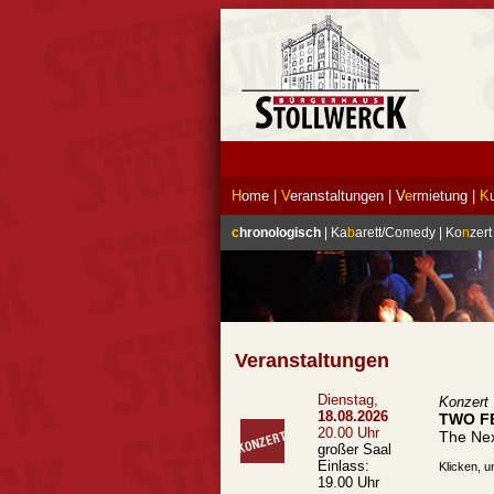
H
ome
|
V
eranstaltungen
|
V
e
rmietung
|
K
c
hronologisch
|
Ka
b
arett/Comedy
|
Ko
n
zert
Veranstaltungen
Dienstag,
Konzert
18.08.2026
TWO F
20.00 Uhr
The Nex
großer Saal
Einlass:
Klicken, u
19.00 Uhr