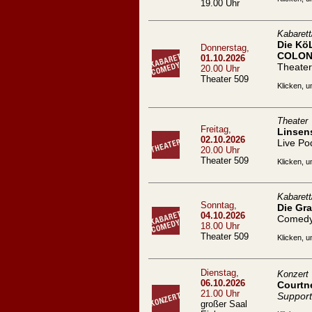
19.00 Uhr
Kabaret
Die Kö
Donnerstag,
COLON
01.10.2026
Theater
20.00 Uhr
Theater 509
Klicken, u
Theater
Freitag,
Linsen
02.10.2026
Live Po
20.00 Uhr
Theater 509
Klicken, u
Kabaret
Sonntag,
Die Gra
04.10.2026
Comed
18.00 Uhr
Theater 509
Klicken, u
Dienstag,
Konzert
06.10.2026
Courtn
21.00 Uhr
Support
großer Saal