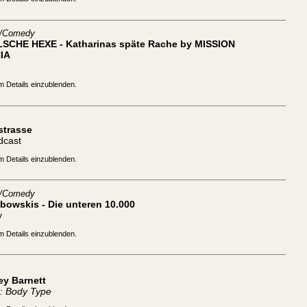
t/Comedy
LSCHE HEXE - Katharinas späte Rache by MISSION
IA
m Details einzublenden.
strasse
dcast
m Details einzublenden.
t/Comedy
bowskis - Die unteren 10.000
y
m Details einzublenden.
ey Barnett
: Body Type