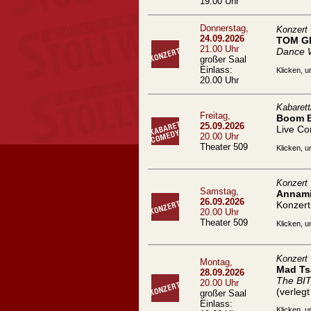
19.00 Uhr
Donnerstag,
Konzert
24.09.2026
TOM G
21.00 Uhr
Dance 
großer Saal
Einlass:
Klicken, u
20.00 Uhr
Kabaret
Freitag,
Boom 
25.09.2026
Live C
20.00 Uhr
Theater 509
Klicken, u
Konzert
Samstag,
Annami
26.09.2026
Konzert
20.00 Uhr
Theater 509
Klicken, u
Konzert
Montag,
Mad Ts
28.09.2026
The BI
20.00 Uhr
(verleg
großer Saal
Einlass:
Klicken, u