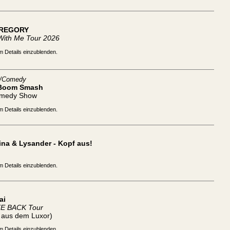
REGORY
With Me Tour 2026
m Details einzublenden.
t/Comedy
Boom Smash
omedy Show
m Details einzublenden.
na & Lysander - Kopf aus!
m Details einzublenden.
ai
TE BACK Tour
t aus dem Luxor)
m Details einzublenden.