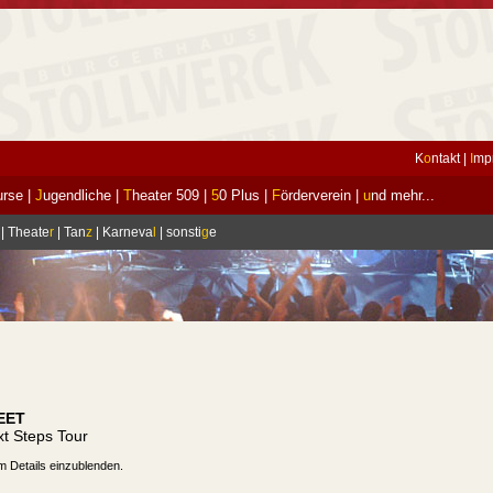
K
o
ntakt
|
I
mp
urse
|
J
ugendliche
|
T
heater 509
|
5
0 Plus
|
F
örderverein
|
u
nd mehr...
|
Theate
r
|
Tan
z
|
Karneva
l
|
sonsti
g
e
EET
t Steps Tour
m Details einzublenden.