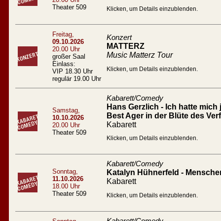
Theater 509
Klicken, um Details einzublenden.
Freitag,
Konzert
09.10.2026
MATTERZ
20.00 Uhr
Music Matterz Tour
großer Saal
Einlass:
Klicken, um Details einzublenden.
VIP 18.30 Uhr
regulär 19.00 Uhr
Kabarett/Comedy
Hans Gerzlich - Ich hatte mich 
Samstag,
Best Ager in der Blüte des Verf
10.10.2026
Kabarett
20.00 Uhr
Theater 509
Klicken, um Details einzublenden.
Kabarett/Comedy
Sonntag,
Katalyn Hühnerfeld - Mensc
11.10.2026
Kabarett
18.00 Uhr
Theater 509
Klicken, um Details einzublenden.