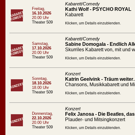
Kabarett/Comedy
Freitag,
Kathi Wolf - PSYCHO ROYAL
16.10.2026
Kabarett
20.00 Uhr
Theater 509
Klicken, um Details einzublenden.
Kabarett/Comedy
Samstag,
Sabine Domogala - Endlich All
17.10.2026
Skurriles Kabarett von, mit un
20.00 Uhr
Theater 509
Klicken, um Details einzublenden.
Konzert
Sonntag,
Katrin Geelvink - Träum weiter
18.10.2026
Chansons, Musikkabarett und M
18.00 Uhr
Theater 509
Klicken, um Details einzublenden.
Konzert
Donnerstag,
Felix Janosa - Die Beatles, d
22.10.2026
Plauder- und Mitsingkonzert
20.00 Uhr
Theater 509
Klicken, um Details einzublenden.