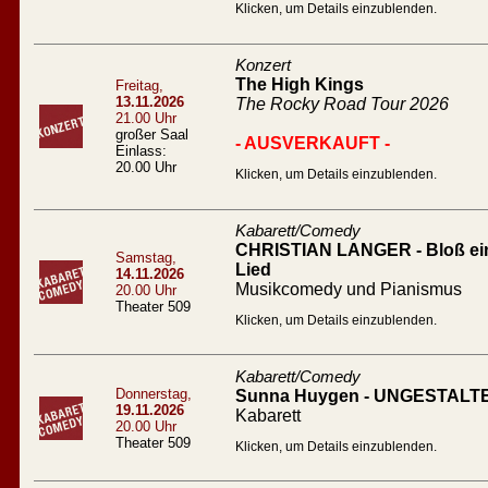
Klicken, um Details einzublenden.
Konzert
The High Kings
Freitag,
13.11.2026
The Rocky Road Tour 2026
21.00 Uhr
großer Saal
- AUSVERKAUFT -
Einlass:
20.00 Uhr
Klicken, um Details einzublenden.
Kabarett/Comedy
CHRISTIAN LANGER - Bloß ein l
Samstag,
Lied
14.11.2026
Musikcomedy und Pianismus
20.00 Uhr
Theater 509
Klicken, um Details einzublenden.
Kabarett/Comedy
Donnerstag,
Sunna Huygen - UNGESTALT
19.11.2026
Kabarett
20.00 Uhr
Theater 509
Klicken, um Details einzublenden.