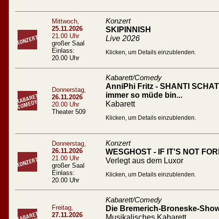
Konzert
Mittwoch,
25.11.2026
SKIPINNISH
21.00 Uhr
Live 2026
großer Saal
Einlass:
Klicken, um Details einzublenden.
20.00 Uhr
Kabarett/Comedy
AnniPhi Fritz - SHANTI SCHATZ
Donnerstag,
immer so müde bin...
26.11.2026
Kabarett
20.00 Uhr
Theater 509
Klicken, um Details einzublenden.
Konzert
Donnerstag,
26.11.2026
WESGHOST - IF IT'S NOT FO
21.00 Uhr
Verlegt aus dem Luxor
großer Saal
Einlass:
Klicken, um Details einzublenden.
20.00 Uhr
Kabarett/Comedy
Freitag,
Die Bremerich-Broneske-Show 
27.11.2026
Musikalisches Kabarett