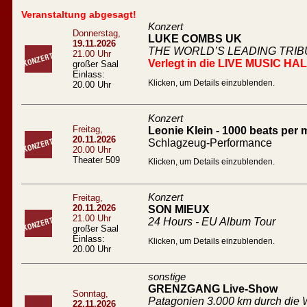
Veranstaltung abgesagt!
Konzert
Donnerstag,
LUKE COMBS UK
19.11.2026
THE WORLD’S LEADING TRI
21.00 Uhr
Verlegt in die LIVE MUSIC HA
großer Saal
Einlass:
Klicken, um Details einzublenden.
20.00 Uhr
Konzert
Freitag,
Leonie Klein - 1000 beats per 
20.11.2026
Schlagzeug-Performance
20.00 Uhr
Theater 509
Klicken, um Details einzublenden.
Konzert
Freitag,
20.11.2026
SON MIEUX
21.00 Uhr
24 Hours - EU Album Tour
großer Saal
Einlass:
Klicken, um Details einzublenden.
20.00 Uhr
sonstige
GRENZGANG Live-Show
Sonntag,
Patagonien 3.000 km durch die W
22.11.2026