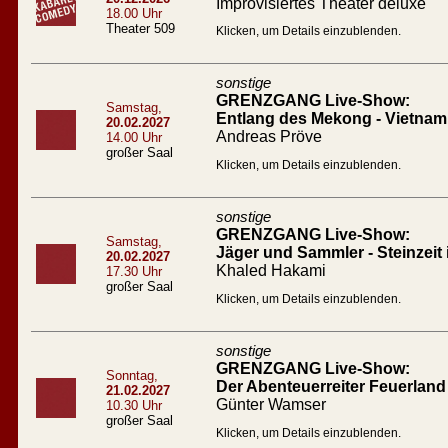
Improvisiertes Theater deluxe
18.00 Uhr
Theater 509
Klicken, um Details einzublenden.
sonstige
GRENZGANG Live-Show:
Samstag,
Entlang des Mekong - Vietna
20.02.2027
Andreas Pröve
14.00 Uhr
großer Saal
Klicken, um Details einzublenden.
sonstige
GRENZGANG Live-Show:
Samstag,
Jäger und Sammler - Steinzeit
20.02.2027
Khaled Hakami
17.30 Uhr
großer Saal
Klicken, um Details einzublenden.
sonstige
GRENZGANG Live-Show:
Sonntag,
Der Abenteuerreiter Feuerland
21.02.2027
Günter Wamser
10.30 Uhr
großer Saal
Klicken, um Details einzublenden.