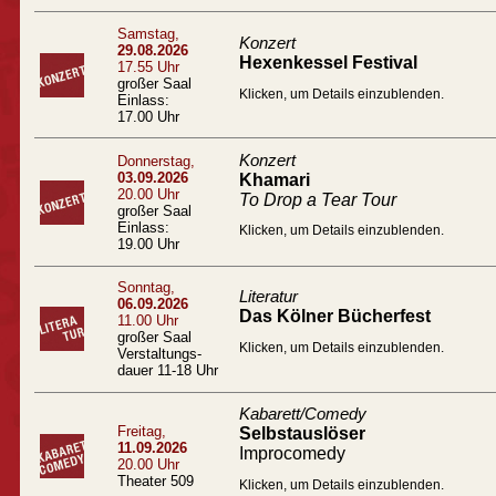
Samstag,
Konzert
29.08.2026
Hexenkessel Festival
17.55 Uhr
großer Saal
Klicken, um Details einzublenden.
Einlass:
17.00 Uhr
Konzert
Donnerstag,
03.09.2026
Khamari
20.00 Uhr
To Drop a Tear Tour
großer Saal
Einlass:
Klicken, um Details einzublenden.
19.00 Uhr
Sonntag,
Literatur
06.09.2026
Das Kölner Bücherfest
11.00 Uhr
großer Saal
Klicken, um Details einzublenden.
Verstaltungs-
dauer 11-18 Uhr
Kabarett/Comedy
Freitag,
Selbstauslöser
11.09.2026
Improcomedy
20.00 Uhr
Theater 509
Klicken, um Details einzublenden.