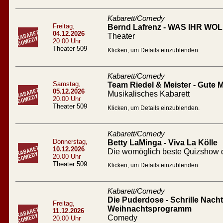
Kabarett/Comedy
Freitag,
Bernd Lafrenz - WAS IHR WOLL
04.12.2026
Theater
20.00 Uhr
Theater 509
Klicken, um Details einzublenden.
Kabarett/Comedy
Samstag,
Team Riedel & Meister - Gute
05.12.2026
Musikalisches Kabarett
20.00 Uhr
Theater 509
Klicken, um Details einzublenden.
Kabarett/Comedy
Donnerstag,
Betty LaMinga - Viva La Kölle
10.12.2026
Die womöglich beste Quizshow d
20.00 Uhr
Theater 509
Klicken, um Details einzublenden.
Kabarett/Comedy
Die Puderdose - Schrille Nacht 
Freitag,
Weihnachtsprogramm
11.12.2026
Comedy
20.00 Uhr