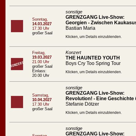
sonstige
GRENZGANG Live-Show:
Sonntag,
Georgien - Zwischen Kaukasu
14.03.2027
Bastian Maria
17.30 Uhr
großer Saal
Klicken, um Details einzublenden.
Konzert
Freitag,
19.03.2027
THE HAUNTED YOUTH
21.00 Uhr
Boys Cry Too Spring Tour
großer Saal
Einlass:
Klicken, um Details einzublenden.
20.00 Uhr
sonstige
GRENZGANG Live-Show:
Samstag,
Revolution! - Eine Geschichte 
10.04.2027
Stefanie Dötzer
17.30 Uhr
großer Saal
Klicken, um Details einzublenden.
sonstige
GRENZGANG Live-Show:
Sonntag,