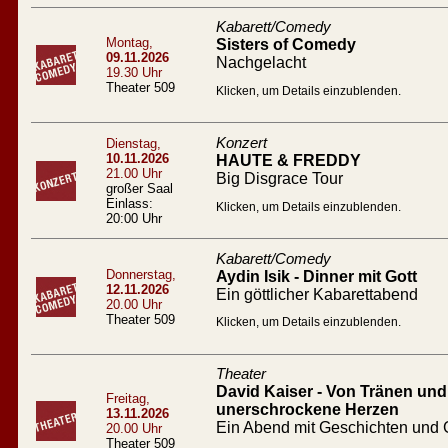
Kabarett/Comedy
Montag,
Sisters of Comedy
09.11.2026
Nachgelacht
19.30 Uhr
Theater 509
Klicken, um Details einzublenden.
Konzert
Dienstag,
10.11.2026
HAUTE & FREDDY
21.00 Uhr
Big Disgrace Tour
großer Saal
Einlass:
Klicken, um Details einzublenden.
20:00 Uhr
Kabarett/Comedy
Donnerstag,
Aydin Isik - Dinner mit Gott
12.11.2026
Ein göttlicher Kabarettabend
20.00 Uhr
Theater 509
Klicken, um Details einzublenden.
Theater
David Kaiser - Von Tränen und 
Freitag,
unerschrockene Herzen
13.11.2026
Ein Abend mit Geschichten und
20.00 Uhr
Theater 509