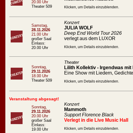
20.00 Uhr
Theater 509
Klicken, um Details einzublenden.
Konzert
Samstag,
JULIA WOLF
28.11.2026
Deep End World Tour 2026
21.00 Uhr
verlegt aus dem LUXOR
großer Saal
Einlass:
Klicken, um Details einzublenden.
20.00 Uhr
Theater
Sonntag,
Lilith Kollektiv - Irgendwas mit
29.11.2026
Eine Show mit Liedern, Gedicht
18.00 Uhr
Theater 509
Klicken, um Details einzublenden.
Veranstaltung abgesagt!
Konzert
Sonntag,
Mammoth
29.11.2026
Support Florence Black
20.00 Uhr
Verlegt in die Live Music Hall
großer Saal
Einlass:
Klicken, um Details einzublenden.
19.00 Uhr