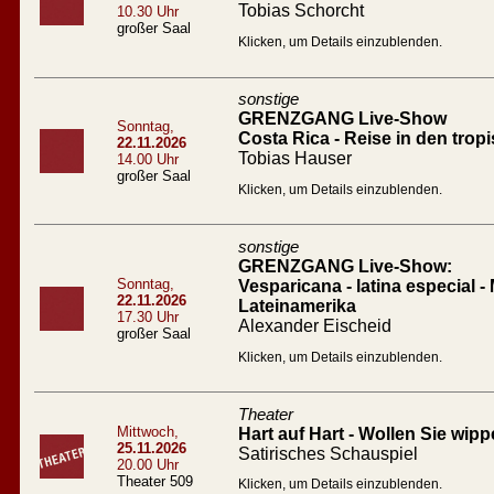
Tobias Schorcht
10.30 Uhr
großer Saal
Klicken, um Details einzublenden.
sonstige
GRENZGANG Live-Show
Sonntag,
Costa Rica - Reise in den tro
22.11.2026
Tobias Hauser
14.00 Uhr
großer Saal
Klicken, um Details einzublenden.
sonstige
GRENZGANG Live-Show:
Sonntag,
Vesparicana - latina especial -
22.11.2026
Lateinamerika
17.30 Uhr
Alexander Eischeid
großer Saal
Klicken, um Details einzublenden.
Theater
Mittwoch,
Hart auf Hart - Wollen Sie wip
25.11.2026
Satirisches Schauspiel
20.00 Uhr
Theater 509
Klicken, um Details einzublenden.