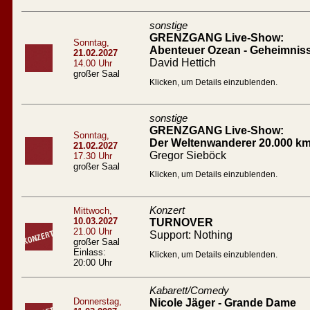
sonstige
GRENZGANG Live-Show:
Sonntag,
Abenteuer Ozean - Geheimnis
21.02.2027
David Hettich
14.00 Uhr
großer Saal
Klicken, um Details einzublenden.
sonstige
GRENZGANG Live-Show:
Sonntag,
Der Weltenwanderer 20.000 km
21.02.2027
Gregor Sieböck
17.30 Uhr
großer Saal
Klicken, um Details einzublenden.
Konzert
Mittwoch,
10.03.2027
TURNOVER
21.00 Uhr
Support: Nothing
großer Saal
Einlass:
Klicken, um Details einzublenden.
20:00 Uhr
Kabarett/Comedy
Donnerstag,
Nicole Jäger - Grande Dame