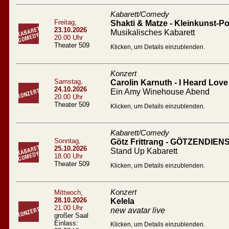
Kabarett/Comedy
Freitag,
Shakti & Matze - Kleinkunst-Po
23.10.2026
Musikalisches Kabarett
20.00 Uhr
Theater 509
Klicken, um Details einzublenden.
Konzert
Samstag,
Carolin Karnuth - I Heard Love 
24.10.2026
Ein Amy Winehouse Abend
20.00 Uhr
Theater 509
Klicken, um Details einzublenden.
Kabarett/Comedy
Sonntag,
Götz Frittrang - GÖTZENDIEN
25.10.2026
Stand Up Kabarett
18.00 Uhr
Theater 509
Klicken, um Details einzublenden.
Konzert
Mittwoch,
28.10.2026
Kelela
21.00 Uhr
new avatar live
großer Saal
Einlass:
Klicken, um Details einzublenden.