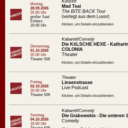
Konzert
Montag,
Mad Tsai
28.09.2026
The BITE BACK Tour
20.00 Uhr
(verlegt aus dem Luxor)
großer Saal
Einlass:
Klicken, um Details einzublenden.
19.00 Uhr
Kabarett/Comedy
Die KöLSCHE HEXE - Katharin
Donnerstag,
COLONIA
01.10.2026
Theater
20.00 Uhr
Theater 509
Klicken, um Details einzublenden.
Theater
Freitag,
Linsenstrasse
02.10.2026
Live Podcast
20.00 Uhr
Theater 509
Klicken, um Details einzublenden.
Kabarett/Comedy
Sonntag,
Die Grabowskis - Die unteren 
04.10.2026
Comedy
18.00 Uhr
Theater 509