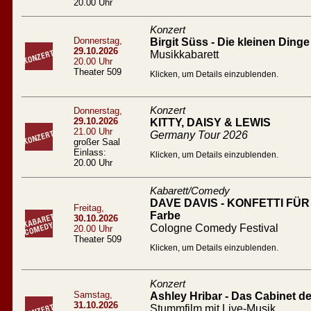
20.00 Uhr
Konzert
Donnerstag,
Birgit Süss - Die kleinen Dinge
29.10.2026
Musikkabarett
20.00 Uhr
Theater 509
Klicken, um Details einzublenden.
Konzert
Donnerstag,
29.10.2026
KITTY, DAISY & LEWIS
21.00 Uhr
Germany Tour 2026
großer Saal
Einlass:
Klicken, um Details einzublenden.
20.00 Uhr
Kabarett/Comedy
DAVE DAVIS - KONFETTI FÜR A
Freitag,
Farbe
30.10.2026
Cologne Comedy Festival
20.00 Uhr
Theater 509
Klicken, um Details einzublenden.
Konzert
Samstag,
Ashley Hribar - Das Cabinet des
31.10.2026
Stummfilm mit Live-Musik