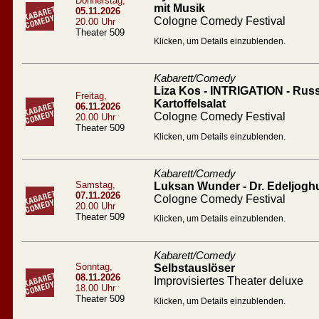
Donnerstag,
mit Musik
05.11.2026
Cologne Comedy Festival
20.00 Uhr
Theater 509
Klicken, um Details einzublenden.
Kabarett/Comedy
Liza Kos - INTRIGATION - Russ
Freitag,
Kartoffelsalat
06.11.2026
Cologne Comedy Festival
20.00 Uhr
Theater 509
Klicken, um Details einzublenden.
Kabarett/Comedy
Samstag,
Luksan Wunder - Dr. Edeljogh
07.11.2026
Cologne Comedy Festival
20.00 Uhr
Theater 509
Klicken, um Details einzublenden.
Kabarett/Comedy
Sonntag,
Selbstauslöser
08.11.2026
Improvisiertes Theater deluxe
18.00 Uhr
Theater 509
Klicken, um Details einzublenden.