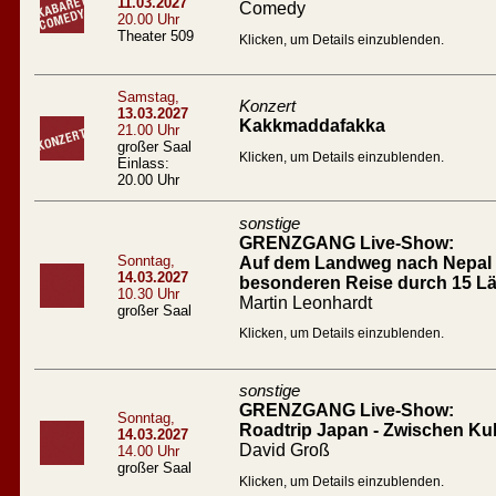
11.03.2027
Comedy
20.00 Uhr
Theater 509
Klicken, um Details einzublenden.
Samstag,
Konzert
13.03.2027
Kakkmaddafakka
21.00 Uhr
großer Saal
Klicken, um Details einzublenden.
Einlass:
20.00 Uhr
sonstige
GRENZGANG Live-Show:
Sonntag,
Auf dem Landweg nach Nepal D
14.03.2027
besonderen Reise durch 15 L
10.30 Uhr
Martin Leonhardt
großer Saal
Klicken, um Details einzublenden.
sonstige
GRENZGANG Live-Show:
Sonntag,
Roadtrip Japan - Zwischen Ku
14.03.2027
David Groß
14.00 Uhr
großer Saal
Klicken, um Details einzublenden.