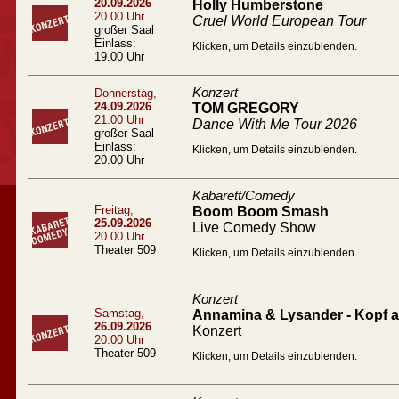
20.09.2026
Holly Humberstone
20.00 Uhr
Cruel World European Tour
großer Saal
Einlass:
Klicken, um Details einzublenden.
19.00 Uhr
Konzert
Donnerstag,
24.09.2026
TOM GREGORY
21.00 Uhr
Dance With Me Tour 2026
großer Saal
Einlass:
Klicken, um Details einzublenden.
20.00 Uhr
Kabarett/Comedy
Freitag,
Boom Boom Smash
25.09.2026
Live Comedy Show
20.00 Uhr
Theater 509
Klicken, um Details einzublenden.
Konzert
Samstag,
Annamina & Lysander - Kopf a
26.09.2026
Konzert
20.00 Uhr
Theater 509
Klicken, um Details einzublenden.