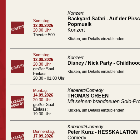
Konzert
Backyard Safari - Auf der Pir
Samstag,
Popmusik
12.09.2026
Konzert
20.00 Uhr
Theater 509
Klicken, um Details einzublenden.
Samstag,
Konzert
12.09.2026
Disney / Nick Party - Childhoo
20.30 Uhr
großer Saal
Klicken, um Details einzublenden.
Einlass:
20.30 - 01.00 Uhr
Kabarett/Comedy
Montag,
14.09.2026
THOMAS GREEN
20.00 Uhr
Mit seinem brandneuen Solo-
großer Saal
Einlass:
Klicken, um Details einzublenden.
19.00 Uhr
Kabarett/Comedy
Donnerstag,
Peter Kunz - HESSKALATION
17.09.2026
Comedy