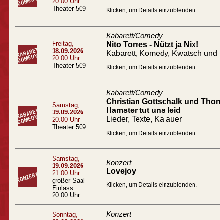
20.00 Uhr
Theater 509
Klicken, um Details einzublenden.
Kabarett/Comedy
Freitag,
Nito Torres - Nützt ja Nix!
18.09.2026
Kabarett, Komedy, Kwatsch und 
20.00 Uhr
Theater 509
Klicken, um Details einzublenden.
Kabarett/Comedy
Christian Gottschalk und Tho
Samstag,
Hamster tut uns leid
19.09.2026
Lieder, Texte, Kalauer
20.00 Uhr
Theater 509
Klicken, um Details einzublenden.
Samstag,
Konzert
19.09.2026
Lovejoy
21.00 Uhr
großer Saal
Klicken, um Details einzublenden.
Einlass:
20:00 Uhr
Konzert
Sonntag,