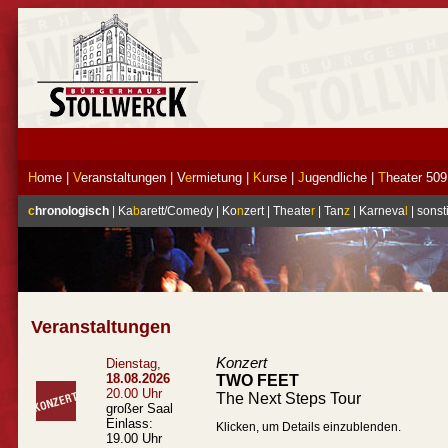
H
ome
|
V
eranstaltungen
|
V
e
rmietung
|
K
urse
|
J
ugendliche
|
T
heater 509
c
hronologisch
|
Ka
b
arett/Comedy
|
Ko
n
zert
|
Theate
r
|
Tan
z
|
Karneva
l
|
sonst
Veranstaltungen
Konzert
Dienstag,
18.08.2026
TWO FEET
20.00 Uhr
The Next Steps Tour
großer Saal
Einlass:
Klicken, um Details einzublenden.
19.00 Uhr