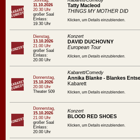
Kabarett/Comedy
Sonntag,
11.10.2026
Tatty Macleod
20.30 Uhr
THINGS MY MOTHER DID
großer Saal
Einlass:
Klicken, um Details einzublenden.
19.30 Uhr
Konzert
Dienstag,
13.10.2026
DAVID DUCHOVNY
21.00 Uhr
European Tour
großer Saal
Einlass:
Klicken, um Details einzublenden.
20.00 Uhr
Kabarett/Comedy
Donnerstag,
Annika Blanke - Blankes Entse
15.10.2026
Kabarett
20.00 Uhr
Theater 509
Klicken, um Details einzublenden.
Donnerstag,
Konzert
15.10.2026
BLOOD RED SHOES
21.00 Uhr
großer Saal
Klicken, um Details einzublenden.
Einlass:
20.00 Uhr