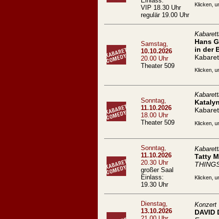
Einlass:
Klicken, u
VIP 18.30 Uhr
regulär 19.00 Uhr
Kabaret
Hans Ge
Samstag,
in der 
10.10.2026
Kabaret
20.00 Uhr
Theater 509
Klicken, u
Kabaret
Sonntag,
Kataly
11.10.2026
Kabaret
18.00 Uhr
Theater 509
Klicken, u
Sonntag,
Kabaret
11.10.2026
Tatty 
20.30 Uhr
THING
großer Saal
Einlass:
Klicken, u
19.30 Uhr
Dienstag,
Konzert
13.10.2026
DAVID
21.00 Uhr