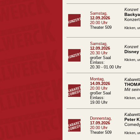
Konzert
Samstag,
Backyar
12.09.2026
Konzert
20.00 Uhr
Theater 509
Klicken, u
Samstag,
Konzert
12.09.2026
Disney 
20.30 Uhr
großer Saal
Klicken, u
Einlass:
20.30 - 01.00 Uhr
Montag,
Kabaret
14.09.2026
THOMA
20.00 Uhr
Mit se
großer Saal
Einlass:
Klicken, u
19.00 Uhr
Kabaret
Donnerstag,
Peter 
17.09.2026
Comed
20.00 Uhr
Theater 509
Klicken, u