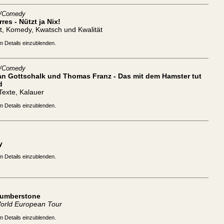
t/Comedy
rres - Nützt ja Nix!
t, Komedy, Kwatsch und Kwalität
m Details einzublenden.
t/Comedy
ian Gottschalk und Thomas Franz - Das mit dem Hamster tut
d
 Texte, Kalauer
m Details einzublenden.
y
m Details einzublenden.
Humberstone
orld European Tour
m Details einzublenden.