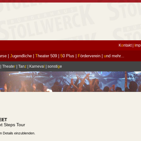
K
o
ntakt
|
I
mp
urse
|
J
ugendliche
|
T
heater 509
|
5
0 Plus
|
F
örderverein
|
u
nd mehr...
|
Theate
r
|
Tan
z
|
Karneva
l
|
sonsti
g
e
EET
t Steps Tour
m Details einzublenden.