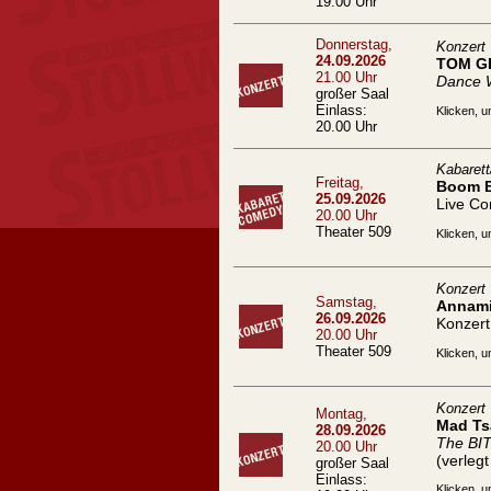
19.00 Uhr
Donnerstag,
Konzert
24.09.2026
TOM G
21.00 Uhr
Dance 
großer Saal
Einlass:
Klicken, u
20.00 Uhr
Kabaret
Freitag,
Boom 
25.09.2026
Live C
20.00 Uhr
Theater 509
Klicken, u
Konzert
Samstag,
Annami
26.09.2026
Konzert
20.00 Uhr
Theater 509
Klicken, u
Konzert
Montag,
Mad Ts
28.09.2026
The BI
20.00 Uhr
(verleg
großer Saal
Einlass:
Klicken, u