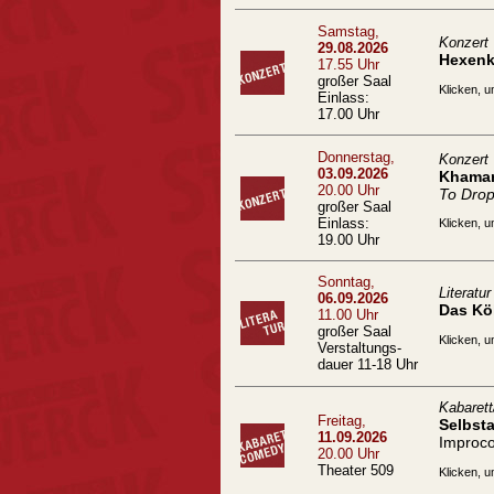
Samstag,
Konzert
29.08.2026
Hexenk
17.55 Uhr
großer Saal
Klicken, u
Einlass:
17.00 Uhr
Donnerstag,
Konzert
03.09.2026
Khamar
20.00 Uhr
To Drop
großer Saal
Einlass:
Klicken, u
19.00 Uhr
Sonntag,
Literatur
06.09.2026
Das Kö
11.00 Uhr
großer Saal
Klicken, u
Verstaltungs-
dauer 11-18 Uhr
Kabaret
Freitag,
Selbst
11.09.2026
Improc
20.00 Uhr
Theater 509
Klicken, u