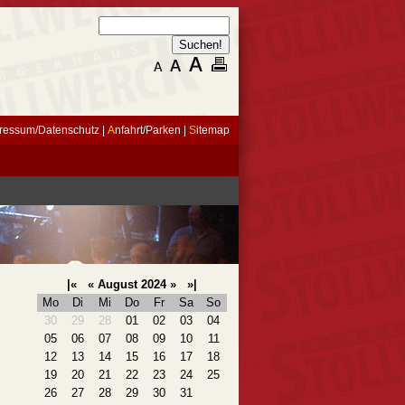
ressum/Datenschutz
|
A
nfahrt/Parken
|
S
itemap
|«
«
August 2024
»
»|
Mo
Di
Mi
Do
Fr
Sa
So
30
29
28
01
02
03
04
05
06
07
08
09
10
11
12
13
14
15
16
17
18
19
20
21
22
23
24
25
26
27
28
29
30
31