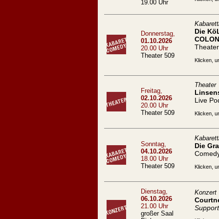
19.00 Uhr
Kabaret
Die Kö
Donnerstag,
COLON
01.10.2026
Theater
20.00 Uhr
Theater 509
Klicken, u
Theater
Freitag,
Linsen
02.10.2026
Live Po
20.00 Uhr
Theater 509
Klicken, u
Kabaret
Sonntag,
Die Gra
04.10.2026
Comed
18.00 Uhr
Theater 509
Klicken, u
Dienstag,
Konzert
06.10.2026
Courtn
21.00 Uhr
Support
großer Saal