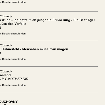
m Details einzublenden.
t/Comedy
rzlich - Ich hatte mich jünger in Erinnerung - Ein Best Ager
Blüte des Verfalls
t
m Details einzublenden.
t/Comedy
n Hühnerfeld - Menschen muss man mögen
t
m Details einzublenden.
t/Comedy
Macleod
S MY MOTHER DID
m Details einzublenden.
 DUCHOVNY