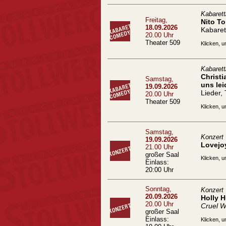
Kabaret
Freitag,
Nito To
18.09.2026
Kabaret
20.00 Uhr
Theater 509
Klicken, u
Kabaret
Christ
Samstag,
uns lei
19.09.2026
Lieder,
20.00 Uhr
Theater 509
Klicken, u
Samstag,
Konzert
19.09.2026
Lovejo
21.00 Uhr
großer Saal
Klicken, u
Einlass:
20:00 Uhr
Sonntag,
Konzert
20.09.2026
Holly 
20.00 Uhr
Cruel W
großer Saal
Einlass:
Klicken, u