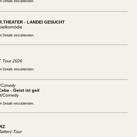
m Details einzublenden.
R.THEATER - LANDEI GESUCHT
pielkomödie
m Details einzublenden.
 Tour 2026
m Details einzublenden.
t/Comedy
ebe - Geist ist geil
tt/Comedy
m Details einzublenden.
RZ
atterz Tour