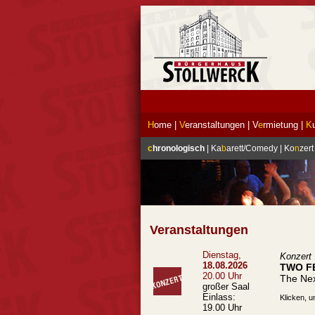
H
ome
|
V
eranstaltungen
|
V
e
rmietung
|
K
c
hronologisch
|
Ka
b
arett/Comedy
|
Ko
n
zert
Veranstaltungen
Dienstag,
Konzert
18.08.2026
TWO F
20.00 Uhr
The Nex
großer Saal
Einlass:
Klicken, u
19.00 Uhr