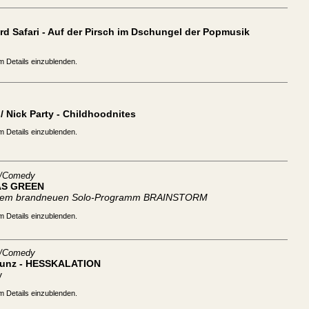
d Safari - Auf der Pirsch im Dschungel der Popmusik
m Details einzublenden.
/ Nick Party - Childhoodnites
m Details einzublenden.
t/Comedy
S GREEN
inem brandneuen Solo-Programm BRAINSTORM
m Details einzublenden.
t/Comedy
Kunz - HESSKALATION
y
m Details einzublenden.