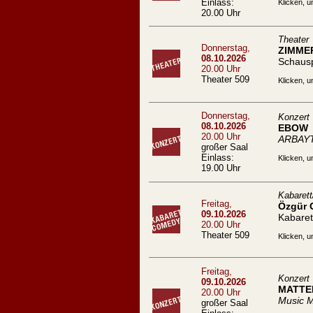
Einlass:
Klicken, u
20.00 Uhr
Theater
Donnerstag,
ZIMME
08.10.2026
Schaus
20.00 Uhr
Theater 509
Klicken, u
Donnerstag,
Konzert
08.10.2026
EBOW
20.00 Uhr
ARBAYT
großer Saal
Einlass:
Klicken, u
19.00 Uhr
Kabaret
Freitag,
Özgür C
09.10.2026
Kabare
20.00 Uhr
Theater 509
Klicken, u
Freitag,
Konzert
09.10.2026
MATTE
20.00 Uhr
Music M
großer Saal