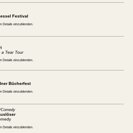
essel Festival
m Details einzublenden.
i
 a Tear Tour
m Details einzublenden.
lner Bücherfest
m Details einzublenden.
t/Comedy
auslöser
omedy
m Details einzublenden.