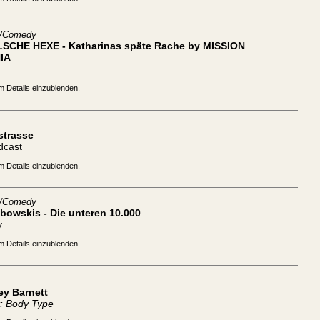
t/Comedy
LSCHE HEXE - Katharinas späte Rache by MISSION
IA
m Details einzublenden.
strasse
dcast
m Details einzublenden.
t/Comedy
bowskis - Die unteren 10.000
y
m Details einzublenden.
ey Barnett
: Body Type