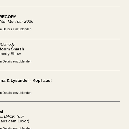
REGORY
With Me Tour 2026
m Details einzublenden.
t/Comedy
Boom Smash
omedy Show
m Details einzublenden.
na & Lysander - Kopf aus!
m Details einzublenden.
ai
TE BACK Tour
t aus dem Luxor)
m Details einzublenden.